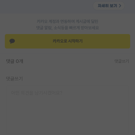
PI 전용 게시판
인문사회 계열 게시판
카카오 계정과 연동하여 게시글에 달린
댓글 알람, 소식등을 빠르게 받아보세요
특수/전문대학원 게시판
카카오로 시작하기
반도체/AI 게시판
장학금/장학생 게시판
댓글 0개
댓글쓰기
학술 정보 게시판
댓글쓰기
홍보 게시판
커리어
유학교육
이벤트
반도체 아카데미