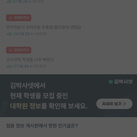
87
24
16305
명예의전당
연구자로서 우여곡절 우울증/불안장애 경험담
342
24
69665
명예의전당
교수인데 학생들 너무 빡친다
127
55
50303
임용 정보 게시판에서 핫한 인기글은?