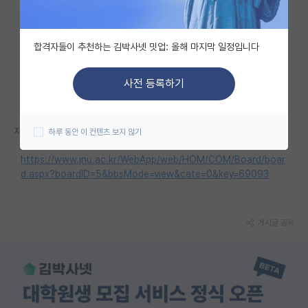
자유 게시판(아무개랩)
합격자들이 추천하는 김박사넷 밋업: 올해 마지막 일정입니다
미국 유학 게시판
미국 대학원 합격 후기 게시판
사전 등록하기
대학원생 모집 게시판
자세한 내용은 홈페이지를 참고해 주세요.
하루 동안 이 컨텐츠 보지 않기
대학원 합격 후기 게시판
https://www.jnu.ac.kr/WebApp/web/HOM/COM/Board/boar
연구실(PI) 홍보 게시판
d.aspx?boardID=5&bbsMode=view&cate=0&key=69093
석박사 채용 정보 게시판
임용 정보 게시판
게시글 공유
학부 인턴 게시판
취업 게시판
임용 후기 게시판