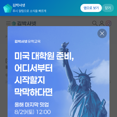
김박사넷
앱으로 보기
닫기
푸시 알림으로 소식을 빠르게
커뮤니티 홈
임용 정보 게시판
대학원생 모집
본문이 수정되지 않는 박제글입니다.
국내대학원 정보
[채용공고]전남대학교 산학협력단 학술연구교수 채용 계
연구실&오픈랩
획 공고
커뮤니티
무심한 유클리드
2026.05.15
0
485
커뮤니티 홈
전체글보기
베스트 게시판
IF 명예의전당