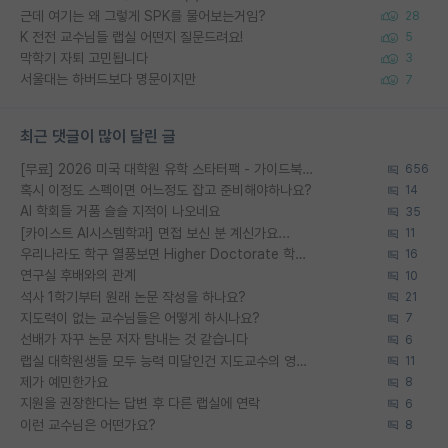
근데 여기는 왜 그렇게 SPK를 물어보는거임?
28
K 전전 교수님들 랩실 어떤지 질문드려요!
5
막학기 자퇴 고민됩니다
3
서울대는 하버드보다 명문이지만
7
최근 댓글이 많이 달린 글
[무료] 2026 미국 대학원 유학 스타터팩 - 가이드북 & 합격자 컨택메일 템플릿
656
혹시 이정도 스펙이면 어느정도 잡고 준비해야하나요?
14
AI 학회들 거품 슬슬 지적이 나오네요
35
[카이스트 AI시스템학과] 면접 보신 분 계신가요...
11
우리나라도 학구 열풍보면 Higher Doctorate 학위가 필요하다고 봅니다.
16
연구실 후배와의 관계
10
석사 1학기부터 원래 논문 작성을 하나요?
21
지도력이 없는 교수님들은 어떻게 하시나요?
7
선배가 자꾸 논문 저자 탐내는 것 같습니다
6
랩실 대학원생들 모두 능력 미달인건 지도교수의 영향 아닌가?
11
제가 예민한가요
8
지원을 권장한다는 답변 후 다른 랩실에 연락
6
이런 교수님은 어떤가요?
8