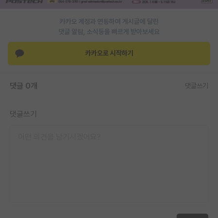
PI 전용 게시판
카카오 계정과 연동하여 게시글에 달린
댓글 알람, 소식등을 빠르게 받아보세요
인문사회 계열 게시판
카카오로 시작하기
특수/전문대학원 게시판
반도체/AI 게시판
댓글 0개
댓글쓰기
장학금/장학생 게시판
학술 정보 게시판
댓글쓰기
홍보 게시판
커리어
유학교육
이벤트
반도체 아카데미