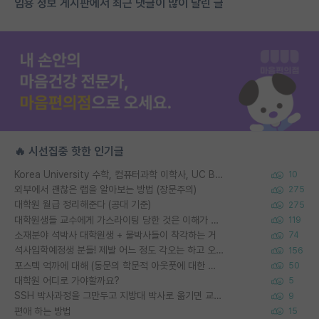
임용 정보 게시판에서 최근 댓글이 많이 달린 글
🔥 시선집중 핫한 인기글
Korea University 수학, 컴퓨터과학 이학사, UC Berkeley 산업공학 대학원 공학박사가 되는 것은 쉽지 않겠죠?
10
외부에서 괜찮은 랩을 알아보는 방법 (장문주의)
275
대학원 월급 정리해준다 (공대 기준)
275
대학원생들 교수에게 가스라이팅 당한 것은 이해가 갑니다. 안타깝네요.
119
소재분야 석박사 대학원생 + 물박사들이 착각하는 거
74
석사입학예정생 분들! 제발 어느 정도 각오는 하고 오세요.
156
포스텍 억까에 대해 (동문의 학문적 아웃풋에 대한 반박)
50
대학원 어디로 가야할까요?
5
SSH 박사과정을 그만두고 지방대 박사로 옮기면 교수의 꿈은 끝일까요?
9
편애 하는 방법
15