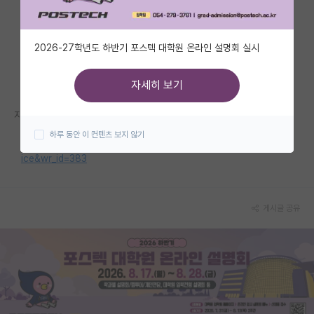
자유 게시판(아무개랩)
2026-27학년도 하반기 포스텍 대학원 온라인 설명회 실시
미국 유학 게시판
미국 대학원 합격 후기 게시판
자세히 보기
대학원생 모집 게시판
자세한 내용은 홈페이지를 참고해 주세요.
하루 동안 이 컨텐츠 보지 않기
대학원 합격 후기 게시판
https://faculty.kangwon.ac.kr/bbs/board.php?bo_table=not
ice&wr_id=383
연구실(PI) 홍보 게시판
석박사 채용 정보 게시판
게시글 공유
임용 정보 게시판
학부 인턴 게시판
취업 게시판
임용 후기 게시판