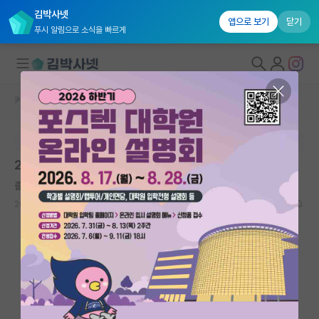
김박사넷
앱으로 보기
닫기
푸시 알림으로 소식을 빠르게
커뮤니티 홈
임용 정보 게시판
대학원생 모집
본문이 수정되지 않는 박제글입니다.
국내대학원 정보
2026학년도 2학기 강원대학교 교수 초빙 공고
연구실&오픈랩
졸린 레오나르도 다빈치
커뮤니티
2026.05.14
0
719
커뮤니티 홈
전체글보기
베스트 게시판
IF 명예의전당