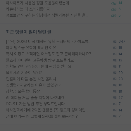
이사이트가 처음엔 정말 도움많이됐는데
14
커뮤니티는 다 쓰레기통이지
6
정보보안 연구하는 입장에선 식별가능한 사진을 올리는건 비추이긴함
5
최근 댓글이 많이 달린 글
[무료] 2026 미국 대학원 유학 스타터팩 - 가이드북 & 합격자 컨택메일 템플릿
647
미박 탑스쿨 유학이 빡세진 이유
19
혹시 이정도 스펙이면 어느정도 잡고 준비해야하나요?
14
알츠하이머 관련 고등학생 탐구 포트폴리오
13
입학도 안한 신입생이 원래 관심을 받나요
11
물박사의 기준이 뭐임?
20
랩홈피에 다들 본인 사진 올리냐
23
신생랩가지말라는 이유가 있었구나
16
장학금 모은 랩비통장
19
AI 학회들 거품 슬슬 지적이 나오네요
27
DGIST 가는 방법 추천 부탁드립니다.
7
박사진학하기에 2억은 괜찮은 (?) 정도의 경제력인가요
14
근데 여기는 왜 그렇게 SPK를 물어보는거임?
7