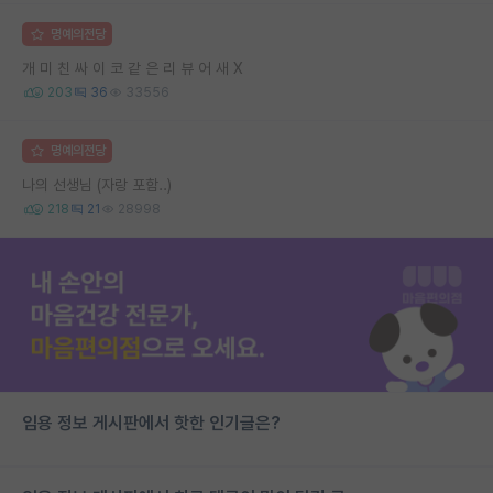
명예의전당
개 미 친 싸 이 코 같 은 리 뷰 어 새 X
203
36
33556
명예의전당
나의 선생님 (자랑 포함..)
218
21
28998
임용 정보 게시판에서 핫한 인기글은?