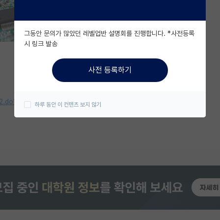
그동안 문의가 많았던 레벨업반 설명회를 진행합니다. *사전등록
시 링크 발송
사전 등록하기
ty02.do?mode=view&articleNo=368522
하루 동안 이 컨텐츠 보지 않기