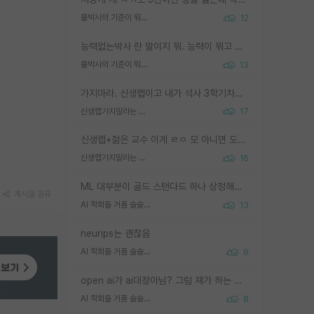
물박사의 기준이 뭐임?
12
능력없는박사 란 말이지 뭐. 능력이 뭐고 능력이 있다는게 뭔지는 사람마다 기준이 다르니까 얘기해봐야 서로 자기 기준만 얘기해서 논쟁이 끝이 안나고. 주위에서 능력있고 야심있는 신입생이 교수가 유의미한 피드백을 아예 안주면서 제대로된 과제에 참여해볼 기회도 제공하지 않고 잡일 뺑뺑이만 돌려서 맨날 단순작업만 하면서 밤새다가 눈빛이 점점 죽어가는걸 본 사람은 물박사는 교수탓이라고 하고, 교수는 이것저것 알려도 주고 기회도 주고 사수 동기 붙여주면서 어떻게든 끌고가려고 하는데 본인이 매일 뺀질거리면서 출근 하는둥마는둥 하다가 기껏 와서도 폰이나 쳐다보다가 실험 망치고 저녁약속있어서 먼저 가볼게요~ 하는걸 본 사람은 물박사는 본인탓이라고 함.
물박사의 기준이 뭐임?
13
가지마라. 신생랩이고 내가 석사 3학기차인데 최고참인데 나도 아무것도 모르는데 교수가 후배들 왜 논문 교육 안시키냐. 논문 왜 안 써오냐 닦달한다
신생랩가지말라는 이유가 있었구나
17
신생랩+젊은 교수 이게 ㄹㅇ 모 아니면 도인듯.
신생랩가지말라는 이유가 있었구나
16
ML 대부분이 골드 스탠다드 하나 상정해놓고 (벤치마크 데이터셋이 여러 개면 여러 개 상정) 그거 얼마나 잘 맞추나 싸움임 가끔 번뜩이는 설계 철학을 보여주는 논문들도 있지만 대부분 그거 성적 얼마나 더 올리느라에 혈안이 되어 있는 측면이 잇음
게시글 공유
AI 학회들 거품 슬슬 지적이 나오네요
13
neurips는 괜찮음
AI 학회들 거품 슬슬 지적이 나오네요
9
open ai가 ai대장아님? 그럼 쟤가 하는 말이 다 맞겠네
AI 학회들 거품 슬슬 지적이 나오네요
8