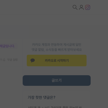
카카오 계정과 연동하여 게시글에 달린
박제글입니다.
댓글 알람, 소식등을 빠르게 받아보세요
기
댓글 알람
카카오로 시작하기
글쓰기
가장 핫한 댓글은?
서당개 개 ㅅㄲ도 3년이면 풍월 읊는데 박사 5년 이상 대리고 있으면서 물된건 교수 탓 맞는ㄱ게 거기가 서당이 아니란 소리임