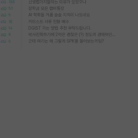
신생랩가지말라는 이유가 있었구나
156
장학금 모은 랩비통장
50
AI 학회들 거품 슬슬 지적이 나오네요
5
카이스트 서류 전형 배수
16
DGIST 가는 방법 추천 부탁드립니다.
14
박사진학하기에 2억은 괜찮은 (?) 정도의 경제력인가요
6
근데 여기는 왜 그렇게 SPK를 물어보는거임?
6