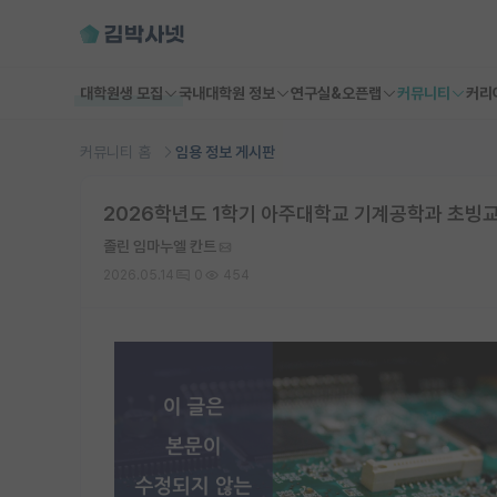
대학원생 모집
국내대학원 정보
연구실&오픈랩
커뮤니티
커리
커뮤니티 홈
임용 정보 게시판
2026학년도 1학기 아주대학교 기계공학과 초빙교수 
졸린 임마누엘 칸트
2026.05.14
0
454