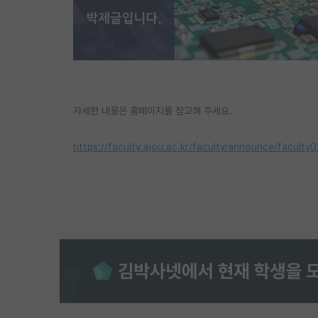
자세한 내용은 홈페이지를 참고해 주세요.
https://faculty.ajou.ac.kr/faculty/announce/facul