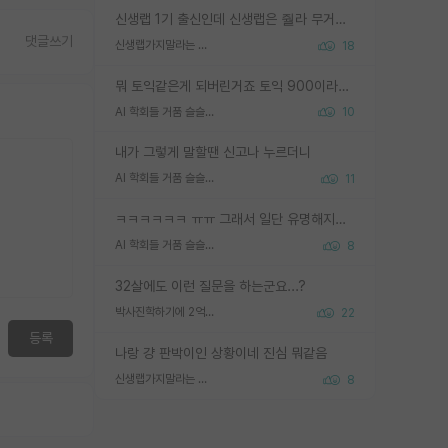
신생랩 1기 출신인데 신생랩은 줠라 무거운 바벨 같은거임. 들면 대박인데 못들면 깔려 죽음. 아무도 알려주지 않는 환경에서 자생해야하지만, 일단 살아남았다면 그 어떤 사람보다 악착같고 생존력 높은 사람으로 거듭날 수 있음
댓글쓰기
신생랩가지말라는 이유가 있었구나
18
뭐 토익같은게 되버린거죠 토익 900이라고 영어잘하는건 아닙니다만 잘하는사람은 다 900을 넘는 그런
AI 학회들 거품 슬슬 지적이 나오네요
10
내가 그렇게 말할땐 신고나 누르더니
AI 학회들 거품 슬슬 지적이 나오네요
11
ㅋㅋㅋㅋㅋㅋ ㅠㅠ 그래서 일단 유명해지는게 중요한거같습니다
AI 학회들 거품 슬슬 지적이 나오네요
8
32살에도 이런 질문을 하는군요...?
박사진학하기에 2억은 괜찮은 (?) 정도의 경제력인가요
22
등록
나랑 걍 판박이인 상황이네 진심 뭐같음
신생랩가지말라는 이유가 있었구나
8