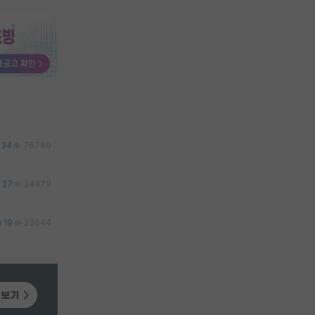
34
76789
27
24979
19
23644