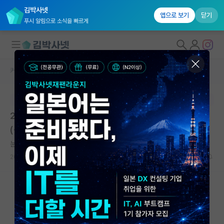
김박사넷
앱으로 보기
닫기
푸시 알림으로 소식을 빠르게
커뮤니티 홈
임용 정보 게시판
대학원생 모집
본문이 수정되지 않는 박제글입니다.
국내대학원 정보
2026. 9. 1.자 학부대학 비전임(강의)교원 신규채용 공고
연구실&오픈랩
(~5/20)
커뮤니티
눈치보는 알렉산더 벨
2026.05.13
0
392
커뮤니티 홈
전체글보기
베스트 게시판
IF 명예의전당