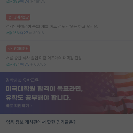
399
74
118175
명예의전당
석사입학예정생 분들! 제발 어느 정도 각오는 하고 오세요.
156
27
39916
명예의전당
서른 중반 석사 졸업 미혼 아즈매의 대학원 단상
434
75
66705
임용 정보 게시판에서 핫한 인기글은?