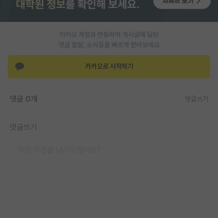
PI 전용 게시판
인문사회 계열 게시판
카카오 계정과 연동하여 게시글에 달린
댓글 알람, 소식등을 빠르게 받아보세요
특수/전문대학원 게시판
카카오로 시작하기
반도체/AI 게시판
장학금/장학생 게시판
댓글 0개
댓글쓰기
학술 정보 게시판
댓글쓰기
홍보 게시판
커리어
유학교육
이벤트
반도체 아카데미