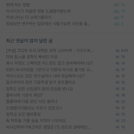
편애 하는 방법
12
이사이트가 처음엔 정말 도움많이됐는데
14
커뮤니티는 다 쓰레기통이지
6
정보보안 연구하는 입장에선 식별가능한 사진을 올리는건 비추이긴함
5
최근 댓글이 많이 달린 글
[무료] 2026 미국 대학원 유학 스타터팩 - 가이드북 & 합격자 컨택메일 템플릿
645
미박 탑스쿨 유학이 빡세진 이유
19
혹시 이정도 스펙이면 어느정도 잡고 준비해야하나요?
14
SSH 박사과정을 그만두고 지방대 박사로 옮기면 교수의 꿈은 끝일까요?
21
카이스트는 모든 연구실마다 서버 제공해주나요?
15
알츠하이머 관련 고등학생 탐구 포트폴리오
10
입학도 안한 신입생이 원래 관심을 받나요
10
물박사의 기준이 뭐임?
18
랩홈피에 다들 본인 사진 올리냐
22
신생랩가지말라는 이유가 있었구나
15
장학금 모은 랩비통장
13
AI 학회들 거품 슬슬 지적이 나오네요
23
박사진학하기에 2억은 괜찮은 (?) 정도의 경제력인가요
10