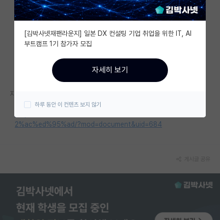
자유 게시판(아무개랩)
[김박사넷재팬라운지] 일본 DX 컨설팅 기업 취업을 위한 IT, AI
미국 유학 게시판
부트캠프 1기 참가자 모집
미국 대학원 합격 후기 게시판
자세히 보기
대학원생 모집 게시판
자세한 내용은 홈페이지를 참고해 주세요.
대학원 합격 후기 게시판
하루 동안 이 컨텐츠 보지 않기
https://snuc.snu.ac.kr/%ea%b3%b5%ec%a7%80%ec%8
연구실(PI) 홍보 게시판
2%ac%ed%95%ad/?mod=document&uid=684
석박사 채용 정보 게시판
임용 정보 게시판
게시글 공유
학부 인턴 게시판
취업 게시판
임용 후기 게시판