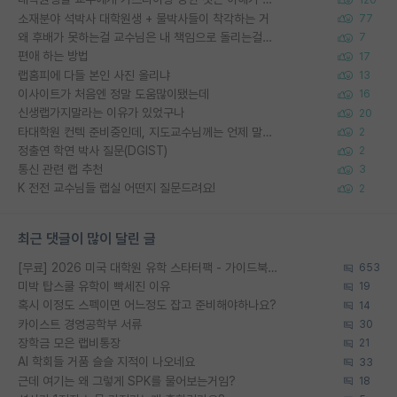
소재분야 석박사 대학원생 + 물박사들이 착각하는 거
77
왜 후배가 못하는걸 교수님은 내 책임으로 돌리는걸까요?
7
편애 하는 방법
17
랩홈피에 다들 본인 사진 올리냐
13
이사이트가 처음엔 정말 도움많이됐는데
16
신생랩가지말라는 이유가 있었구나
20
타대학원 컨텍 준비중인데, 지도교수님께는 언제 말씀드려야 할까요?
2
정출연 학연 박사 질문(DGIST)
2
통신 관련 랩 추천
3
K 전전 교수님들 랩실 어떤지 질문드려요!
2
최근 댓글이 많이 달린 글
[무료] 2026 미국 대학원 유학 스타터팩 - 가이드북 & 합격자 컨택메일 템플릿
653
미박 탑스쿨 유학이 빡세진 이유
19
혹시 이정도 스펙이면 어느정도 잡고 준비해야하나요?
14
카이스트 경영공학부 서류
30
장학금 모은 랩비통장
21
AI 학회들 거품 슬슬 지적이 나오네요
33
근데 여기는 왜 그렇게 SPK를 물어보는거임?
18