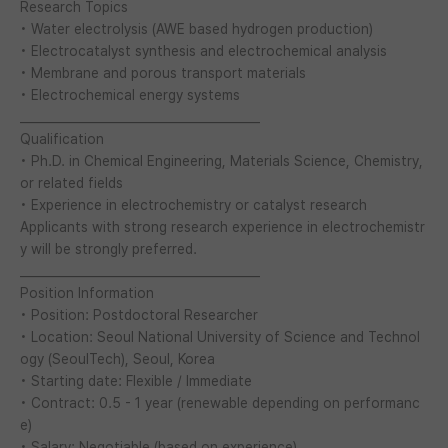
Research Topics
• Water electrolysis (AWE based hydrogen production)
PI 전용 게시판
• Electrocatalyst synthesis and electrochemical analysis
인문사회 계열 게시판
• Membrane and porous transport materials
• Electrochemical energy systems
특수/전문대학원 게시판
________________________________________
Qualification
반도체/AI 게시판
• Ph.D. in Chemical Engineering, Materials Science, Chemistry,
or related fields
장학금/장학생 게시판
• Experience in electrochemistry or catalyst research
Applicants with strong research experience in electrochemistr
학술 정보 게시판
y will be strongly preferred.
홍보 게시판
________________________________________
Position Information
커리어
• Position: Postdoctoral Researcher
• Location: Seoul National University of Science and Technol
유학교육
ogy (SeoulTech), Seoul, Korea
• Starting date: Flexible / Immediate
이벤트
• Contract: 0.5 - 1 year (renewable depending on performanc
e)
반도체 아카데미
• Salary: Negotiable (based on experience)