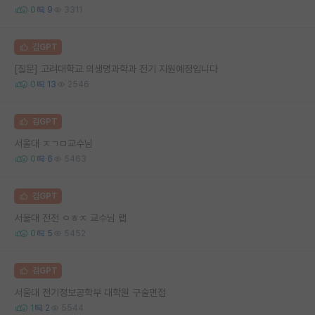
0
9
3311
김GPT
[질문] 고려대학교 의생명과학과 전기 지원예정입니다
0
13
2546
김GPT
서울대 ㅈㄱㅁ교수님
0
6
5463
김GPT
서울대 전전 ㅇㅎㅈ 교수님 랩
0
5
5452
김GPT
서울대 전기정보공학부 대학원 구술면접
1
2
5544