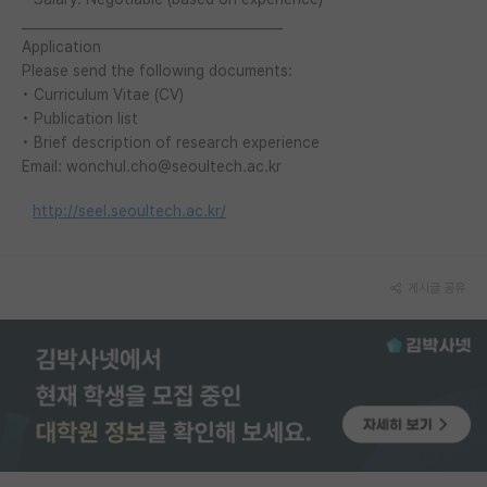
________________________________________
재팬라운지 🌸
Application
Please send the following documents:
• Curriculum Vitae (CV)
• Publication list
• Brief description of research experience
Email: wonchul.cho@seoultech.ac.kr
http://seel.seoultech.ac.kr/
게시글 공유