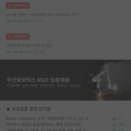
명예의전당
교수를 원하는 사람들에게 하는 아조씨의 조언
106
22
25318
명예의전당
대한민국 학계는 이게 문제임
280
43
107136
🔥 시선집중 핫한 인기글
Korea University 수학, 컴퓨터과학 이학사, UC Berkeley 산업공학 대학원 공학박사가 되는 것은 쉽지 않겠죠?
11
외부에서 괜찮은 랩을 알아보는 방법 (장문주의)
280
대학원생들 교수에게 가스라이팅 당한 것은 이해가 갑니다. 안타깝네요.
120