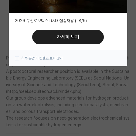
자유 게시판(아무개랩)
2026 두산로보틱스 R&D 집중채용 (~8/9)
미국 유학 게시판
미국 대학원 합격 후기 게시판
자세히 보기
대학원생 모집 게시판
Postdoctoral Position – Electrochemistry / Hydrogen Producti
하루 동안 이 컨텐츠 보지 않기
대학원 합격 후기 게시판
on / Water Electrolysis
A postdoctoral researcher position is available in the Sustaina
연구실(PI) 홍보 게시판
ble Energy Engineering Laboratory (SEEL) at Seoul National Un
석박사 채용 정보 게시판
iversity of Science and Technology (SeoulTech), Seoul, Korea.
(http://seel.seoultech.ac.kr/index.php)
임용 정보 게시판
Our group develops advanced materials for hydrogen producti
on via water electrolysis, including electrocatalysts, membran
학부 인턴 게시판
es, and porous transport electrodes.
The research focuses on next-generation electrochemical sys
취업 게시판
tems for sustainable hydrogen energy.
________________________________________
임용 후기 게시판