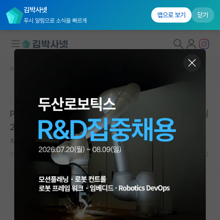
김박사넷
앱으로 보기
닫기
푸시 알림으로 소식을 빠르게
커뮤니티 홈
석박사 채용 정보 게시판
대학원생 모집
본문이 수정되지 않는 박제글입니다.
국내대학원 정보
Postdoctoral Position | 서울과학기술대학교 | 마감일
연구실&오픈랩
2026년 08월 07일
커뮤니티
직설적인 마키아벨리
2026.07.07
0
298
커뮤니티 홈
전체글보기
베스트 게시판
IF 명예의전당