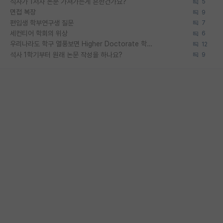
석사가 1저자 논문 가져가는게 흔한건가요?
5
면접 복장
9
편입생 학부연구생 질문
7
세컨티어 학회의 위상
6
우리나라도 학구 열풍보면 Higher Doctorate 학위가 필요하다고 봅니다.
12
석사 1학기부터 원래 논문 작성을 하나요?
9