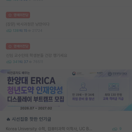
명예의전당
(장문) 박사과정은 낭만이다
138
15
21724
명예의전당
신임 교수인데 학생분들 건강 챙기세요
341
37
76511
🔥 시선집중 핫한 인기글
Korea University 수학, 컴퓨터과학 이학사, UC Berkeley 산업공학 대학원 공학박사가 되는 것은 쉽지 않겠죠?
9