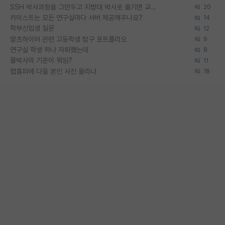
SSH 박사과정을 그만두고 지방대 박사로 옮기면 교수의 꿈은 끝일까요?
20
카이스트는 모든 연구실마다 서버 제공해주나요?
14
학부신입생 질문
12
알츠하이머 관련 고등학생 탐구 포트폴리오
9
연구실 학생 하나 자퇴했는데
8
물박사의 기준이 뭐임?
11
랩홈피에 다들 본인 사진 올리냐
18