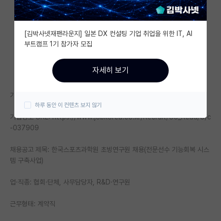
자유 게시판(아무개랩)
[김박사넷재팬라운지] 일본 DX 컨설팅 기업 취업을 위한 IT, AI
미국 유학 게시판
부트캠프 1기 참가자 모집
미국 대학원 합격 후기 게시판
자세히 보기
대학원생 모집 게시판
기업명: 서울올림픽기념국민체육진흥공단
대학원 합격 후기 게시판
하루 동안 이 컨텐츠 보지 않기
기업정보 URL: https://www.jobkorea.co.kr/Recruit/Co_Read/C/c
연구실(PI) 홍보 게시판
-037909
석박사 채용 정보 게시판
채용공고 제목: 한국스포츠과학원 초빙연구원 채용(전문선수 기능회복 시스
임용 정보 게시판
템 구축사업)
학부 인턴 게시판
업·직종: 협회·단체, 사무담당자, R&D·연구원
취업 게시판
근무형태: 계약직
임용 후기 게시판