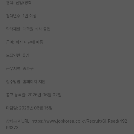
경력: 신입/경력
PI 전용 게시판
경력년수: 1년 이상
인문사회 계열 게시판
학력제한: 대학원 석사 졸업
특수/전문대학원 게시판
급여: 회사 내규에 따름
반도체/AI 게시판
모집인원: 0명
장학금/장학생 게시판
근무지역: 송파구
학술 정보 게시판
홍보 게시판
접수방법: 홈페이지 지원
커리어
공고 등록일: 2026년 06월 02일
유학교육
마감일: 2026년 06월 15일
이벤트
상세공고 URL: https://www.jobkorea.co.kr/Recruit/GI_Read/492
93373
반도체 아카데미