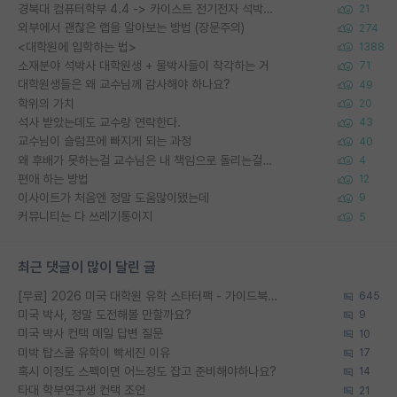
경북대 컴퓨터학부 4.4 -> 카이스트 전기전자 석박사통합과정 합격
21
외부에서 괜찮은 랩을 알아보는 방법 (장문주의)
274
<대학원에 입학하는 법>
1388
소재분야 석박사 대학원생 + 물박사들이 착각하는 거
71
대학원생들은 왜 교수님께 감사해야 하나요?
49
학위의 가치
20
석사 받았는데도 교수랑 연락한다.
43
교수님이 슬럼프에 빠지게 되는 과정
40
왜 후배가 못하는걸 교수님은 내 책임으로 돌리는걸까요?
4
편애 하는 방법
12
이사이트가 처음엔 정말 도움많이됐는데
9
커뮤니티는 다 쓰레기통이지
5
최근 댓글이 많이 달린 글
[무료] 2026 미국 대학원 유학 스타터팩 - 가이드북 & 합격자 컨택메일 템플릿
645
미국 박사, 정말 도전해볼 만할까요?
9
미국 박사 컨택 메일 답변 질문
10
미박 탑스쿨 유학이 빡세진 이유
17
혹시 이정도 스펙이면 어느정도 잡고 준비해야하나요?
14
타대 학부연구생 컨택 조언
21