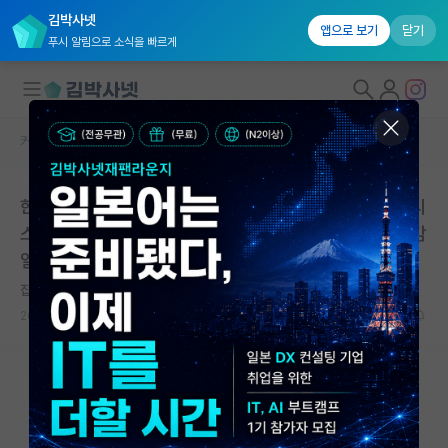
김박사넷
앱으로 보기
닫기
푸시 알림으로 소식을 빠르게
커뮤니티 홈
석박사 채용 정보 게시판
대학원생 모집
한국스포츠과학원 초빙연구원 채용(전문선수 기능회복 시
국내대학원 정보
스템 구축사업) | 서울올림픽기념국민체육진흥공단 | 마감
연구실&오픈랩
일: 2026년 06월 15일
커뮤니티
잡코리아
2026.06.03
0
272
커뮤니티 홈
전체글보기
베스트 게시판
IF 명예의전당