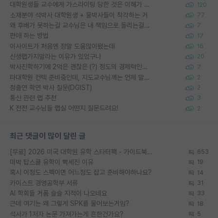
대학원생들 교수에게 가스라이팅 당한 것은 이해가 갑니다. 안타깝네요.
120
소재분야 석박사 대학원생 + 물박사들이 착각하는 거
77
왜 후배가 못하는걸 교수님은 내 책임으로 돌리는걸까요?
7
편애 하는 방법
17
이사이트가 처음엔 정말 도움많이됐는데
16
신생랩가지말라는 이유가 있었구나
20
박사진학하기에 2억은 괜찮은 (?) 정도의 경제력인가요
7
타대학원 컨텍 준비중인데, 지도교수님께는 언제 말씀드려야 할까요?
2
정출연 학연 박사 질문(DGIST)
2
통신 관련 랩 추천
3
K 전전 교수님들 랩실 어떤지 질문드려요!
2
최근 댓글이 많이 달린 글
[무료] 2026 미국 대학원 유학 스타터팩 - 가이드북 & 합격자 컨택메일 템플릿
653
미박 탑스쿨 유학이 빡세진 이유
19
혹시 이정도 스펙이면 어느정도 잡고 준비해야하나요?
14
카이스트 경영공학부 서류
31
AI 학회들 거품 슬슬 지적이 나오네요
33
근데 여기는 왜 그렇게 SPK를 물어보는거임?
18
석사가 1저자 논문 가져가는게 흔한건가요?
5