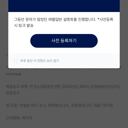
자유 게시판(아무개랩)
그동안 문의가 많았던 레벨업반 설명회를 진행합니다. *사전등록
미국 유학 게시판
시 링크 발송
미국 대학원 합격 후기 게시판
사전 등록하기
대학원생 모집 게시판
기업명: 한국소재융합연구원
대학원 합격 후기 게시판
하루 동안 이 컨텐츠 보지 않기
기업정보 URL: https://www.jobkorea.co.kr/Recruit/Co_Read/C/f
연구실(PI) 홍보 게시판
ootwear
석박사 채용 정보 게시판
채용공고 제목: 한국소재융합연구원 2026년도 제4차 공개채용(비정규직)
임용 정보 게시판
연장공고
학부 인턴 게시판
업·직종: 컨설팅·연구·조사, 화학엔지니어, 공정엔지니어, R&D·연구원
취업 게시판
근무형태: 계약직
임용 후기 게시판