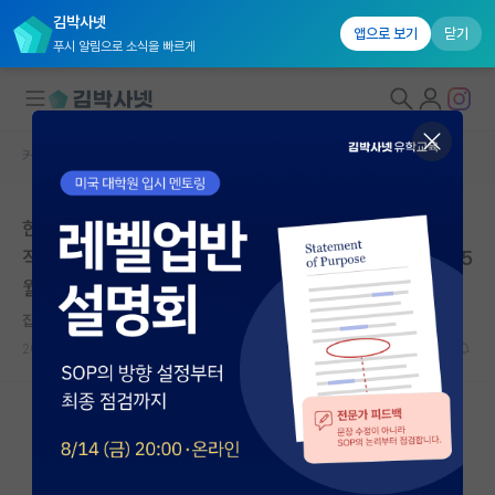
김박사넷
앱으로 보기
닫기
푸시 알림으로 소식을 빠르게
커뮤니티 홈
석박사 채용 정보 게시판
대학원생 모집
한국소재융합연구원 2026년도 제4차 공개채용(비정규
국내대학원 정보
직) 연장공고 | 한국소재융합연구원 | 마감일: 2026년 05
연구실&오픈랩
월 30일
커뮤니티
잡코리아
2026.05.27
0
300
커뮤니티 홈
전체글보기
베스트 게시판
IF 명예의전당