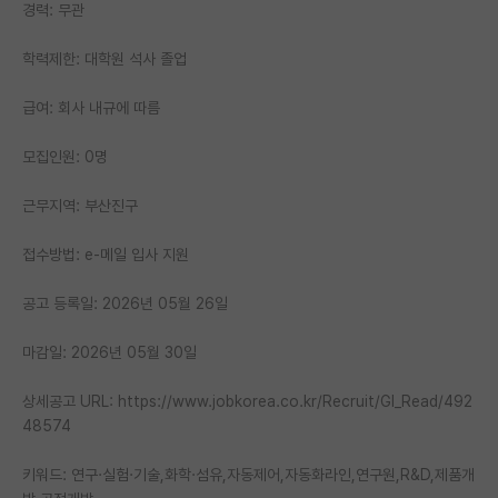
경력: 무관
PI 전용 게시판
학력제한: 대학원 석사 졸업
인문사회 계열 게시판
급여: 회사 내규에 따름
특수/전문대학원 게시판
모집인원: 0명
반도체/AI 게시판
근무지역: 부산진구
장학금/장학생 게시판
접수방법: e-메일 입사 지원
학술 정보 게시판
홍보 게시판
공고 등록일: 2026년 05월 26일
커리어
마감일: 2026년 05월 30일
유학교육
상세공고 URL: https://www.jobkorea.co.kr/Recruit/GI_Read/492
48574
이벤트
키워드: 연구·실험·기술,화학·섬유,자동제어,자동화라인,연구원,R&D,제품개
반도체 아카데미