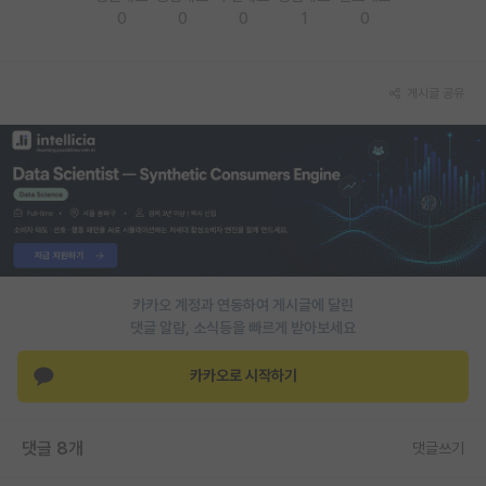
0
0
0
1
0
재팬라운지 🌸
게시글 공유
카카오 계정과 연동하여 게시글에 달린
댓글 알람, 소식등을 빠르게 받아보세요
카카오로 시작하기
댓글 8개
댓글쓰기