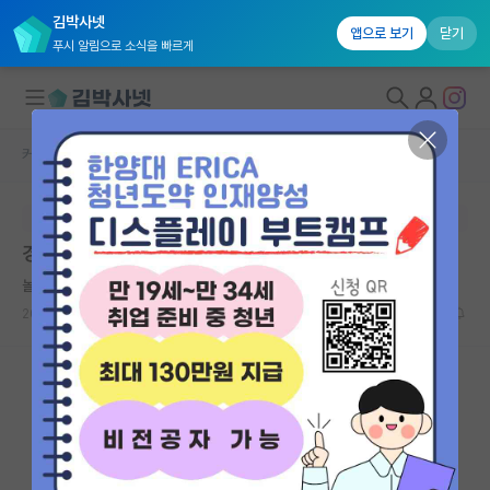
김박사넷
앱으로 보기
닫기
푸시 알림으로 소식을 빠르게
커뮤니티 홈
인문사회 계열 게시판
대학원생 모집
본문이 수정되지 않는 박제글입니다.
국내대학원 정보
경제학 대학원 준비생 현실적인 조언이 필요합니다.
연구실&오픈랩
놀란 백석
커뮤니티
2023.02.06
8
5501
커뮤니티 홈
전체글보기
베스트 게시판
IF 명예의전당