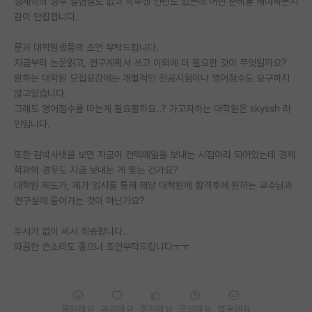
경제학의 경우 실험실도 없고 학부생 인턴도 없는데 어떤 준비를 해야하는지
감이 안잡힙니다.
PI 전용 게시판
문과 대학원생들의 조언 부탁드립니다.
인문사회 계열 게시판
지금부터 논문읽고, 연구계획서 쓰고 이외에 더 필요한 것이 무엇일까요?
특수/전문대학원 게시판
원하는 대학원 모집요강에는 개별적인 전공시험이나 영어점수도 요구하지
않고있습니다.
반도체/AI 게시판
그래도 영어점수를 따는게 필요할까요..? 가고자하는 대학원은 skyssh 라
인입니다.
장학금/장학생 게시판
또한 김박사넷을 보면 지금이 컨텍메일을 보내는 시점이라 되어있는데 경제
학술 정보 게시판
학과의 경우도 지금 보내는 게 맞는 건가요?
대학원 제도가, 제가 입시를 통해 해당 대학원에 합격후에 원하는 교수님과
홍보 게시판
연구실에 들어가는 것이 아닌가요?
커리어
두서가 없이 써서 죄송합니다..
유학교육
따끔한 쓴소리도 좋으니 조언부탁드립니다ㅜㅜ
이벤트
반도체 아카데미
응원해요
공감해요
추천해요
궁금해요
별로에요