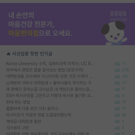
🔥 시선집중 핫한 인기글
Korea University 수학, 컴퓨터과학 이학사, UC Berkeley 산업공학 대학원 공학박사가 되는 것은 쉽지 않겠죠?
11
외부에서 괜찮은 랩을 알아보는 방법 (장문주의)
276
대학원생들 교수에게 가스라이팅 당한 것은 이해가 갑니다. 안타깝네요.
120
소재분야 석박사 대학원생 + 물박사들이 착각하는 거
77
왜 후배가 못하는걸 교수님은 내 책임으로 돌리는걸까요?
7
SSH 박사과정을 그만두고 지방대 박사로 옮기면 교수의 꿈은 끝일까요?
9
편애 하는 방법
17
랩홈피에 다들 본인 사진 올리냐
13
이사이트가 처음엔 정말 도움많이됐는데
16
역대급 대학원생 빌런
2
석사생의 고민
2
타대학원 컨텍 준비중인데, 지도교수님께는 언제 말씀드려야 할까요?
2