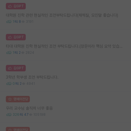
김GPT
대학원 진학 관련 현실적인 조언부탁드립니다(채찍질, 모진말 좋습니다)
1
8
3191
김GPT
타대 대학원 진학 현실적인 조언 부탁드립니다.(장문이라 핵심 요약 있습니다.)
1
2
2824
김GPT
3학년 학부생 조언 부탁드립니다.
0
2
4941
명예의전당
우리 교수님 솔직히 너무 좋음
326
47
105198
명예의전당