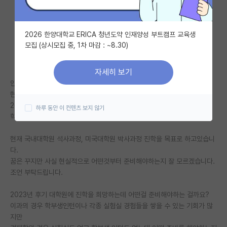
자유 게시판(아무개랩)
2026 한양대학교 ERICA 청년도약 인재양성 부트캠프 교육생
미국 유학 게시판
모집 (상시모집 중, 1차 마감 : ~8.30)
미국 대학원 합격 후기 게시판
자세히 보기
대학원생 모집 게시판
안녕하세요!
현재 인서울 중위권 대학교 경제학과 4학년에 재학중인 여자입니다.
대학원 합격 후기 게시판
26살이고, 개인적인 사정으로 졸업이 많이 늦어졌습니다..
하루 동안 이 컨텐츠 보지 않기
학점은 4.15정도이고 별다른 연구경험과 논문은 없습니다.
연구실(PI) 홍보 게시판
현재 국내대학원 석사과정, 미국대학원 박사과정 진학을 목표로 하고있습니
석박사 채용 정보 게시판
다.
꿈은 꾸지만 사실 현실적으로 어떤것부터 준비해야하는지 잘 모르겠습니다.
임용 정보 게시판
조언 부탁드립니다.
학부 인턴 게시판
2023년 후기 대학원에 진학을 희망하는데 어떤걸 준비해야하는 걸까요?
취업 게시판
이과의 경우 학부생인턴이나 각종 실험실 경험들을 쌓을 수 있는 기회가 많
지만
임용 후기 게시판