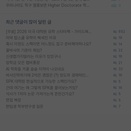
우리나라도 학구 열풍보면 Higher Doctorate 학위가 필요하다고 봅니다.
3
최근 댓글이 많이 달린 글
[무료] 2026 미국 대학원 유학 스타터팩 - 가이드북 & 합격자 컨택메일 템플릿
652
미박 탑스쿨 유학이 빡세진 이유
19
혹시 이정도 스펙이면 어느정도 잡고 준비해야하나요?
14
물박사의 기준이 뭐임?
22
신생랩가지말라는 이유가 있었구나
16
장학금 모은 랩비통장
21
AI 학회들 거품 슬슬 지적이 나오네요
32
박사진학하기에 2억은 괜찮은 (?) 정도의 경제력인가요
16
SPK 대학원 현실적으로 가능한 스펙인가요?
5
근데 여기는 왜 그렇게 SPK를 물어보는거임?
16
석사가 1저자 논문 가져가는게 흔한건가요?
5
면접 복장
5
편입생 학부연구생 질문
7