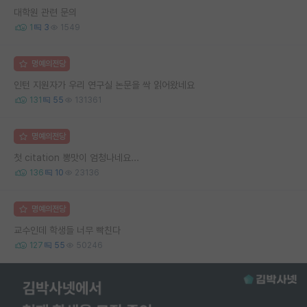
대학원 관련 문의
1
3
1549
명예의전당
인턴 지원자가 우리 연구실 논문을 싹 읽어왔네요
131
55
131361
명예의전당
첫 citation 뽕맛이 엄청나네요...
136
10
23136
명예의전당
교수인데 학생들 너무 빡친다
127
55
50246