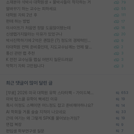
소재분야 석박사 대학원생 + 물박사들이 착각하는 거
79
말바꾸기 하는 교수는 피하세요
55
대학원 자퇴 2년 후
111
편애 하는 방법
17
이사이트가 처음엔 정말 도움많이됐는데
16
신생랩가지말라는 이유가 있었구나
20
박사진학하기에 2억은 괜찮은 (?) 정도의 경제력인가요
9
타대학원 컨텍 준비중인데, 지도교수님께는 언제 말씀드려야 할까요?
2
통신 관련 랩 추천
3
K 전전 교수님들 랩실 어떤지 질문드려요!
3
막학기 자퇴 고민됩니다
3
최근 댓글이 많이 달린 글
[무료] 2026 미국 대학원 유학 스타터팩 - 가이드북 & 합격자 컨택메일 템플릿
653
미박 탑스쿨 유학이 빡세진 이유
19
혹시 이정도 스펙이면 어느정도 잡고 준비해야하나요?
14
AI 학회들 거품 슬슬 지적이 나오네요
33
근데 여기는 왜 그렇게 SPK를 물어보는거임?
19
면접 복장
9
편입생 학부연구생 질문
7