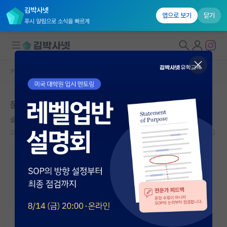
김박사넷
앱으로 보기
닫기
푸시 알림으로 소식을 빠르게
커뮤니티 홈
인문사회 계열 게시판
대학원생 모집
문과 대학원
국내대학원 정보
슬기로운 도스토예프스키
연구실&오픈랩
2023.02.03
0
1990
커뮤니티
커뮤니티 홈
전체글보기
베스트 게시판
IF 명예의전당