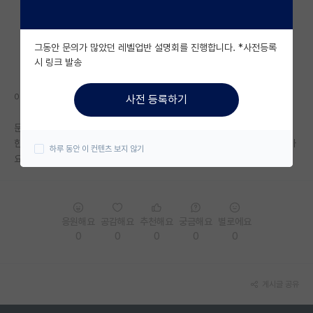
자유 게시판(아무개랩)
그동안 문의가 많았던 레벨업반 설명회를 진행합니다. *사전등록
미국 유학 게시판
시 링크 발송
미국 대학원 합격 후기 게시판
이공계는 보통 대학원 한곳씩 컨택하는거 같던데
사전 등록하기
대학원생 모집 게시판
문과 대학원도 그런가요??
대학원 합격 후기 게시판
한번에 여러곳 지원하고 붙은곳 골라가기 이런거는 너무 예의없는 행동일까
하루 동안 이 컨텐츠 보지 않기
요?
연구실(PI) 홍보 게시판
석박사 채용 정보 게시판
응원해요
공감해요
추천해요
궁금해요
별로에요
임용 정보 게시판
0
0
0
0
0
학부 인턴 게시판
취업 게시판
게시글 공유
임용 후기 게시판