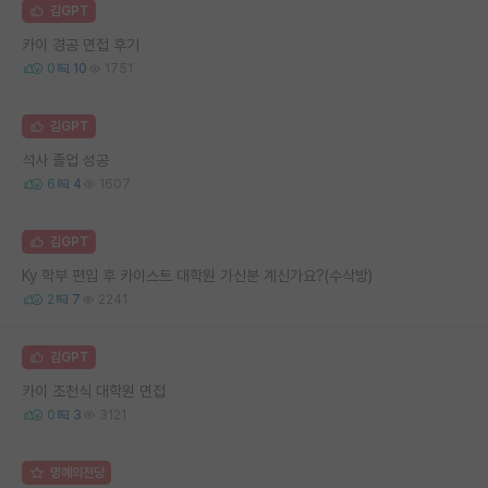
김GPT
카이 경공 면접 후기
0
10
1751
김GPT
석사 졸업 성공
6
4
1607
김GPT
Ky 학부 편입 후 카이스트 대학원 가신분 계신가요?(수삭방)
2
7
2241
김GPT
카이 조천식 대학원 면접
0
3
3121
명예의전당