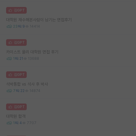
김GPT
대학원 재수해본사람이 남기는 면접후기
23
9
14414
김GPT
카이스트 물리 대학원 면접 후기
1
21
13688
김GPT
석박통합 vs 석사 후 박사
7
22
14874
김GPT
대학원 합격
1
4
7707