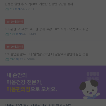
신생랩 졸업 후 output에 기반한 신생랩 장단점 정리
112
37
79104
명예의전당
최하위권 고 -&gt; 수도권 공대 -&gt; skp 석박 -&gt; 미국 취업
173
30
53443
명예의전당
박사졸업을 앞두고 더 일찍알았으면 더 잘할수있을텐데 싶은 것들
295
35
51084
대학원 합격 후기 게시판에서 핫한 인기글은?