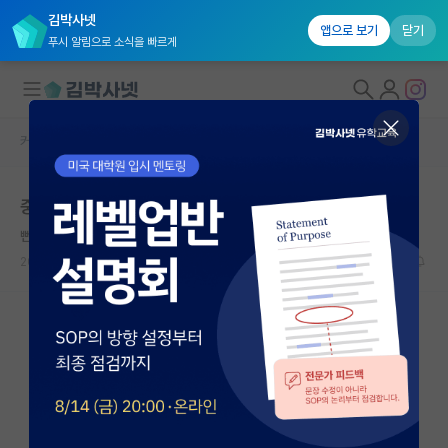
김박사넷
앱으로 보기
닫기
푸시 알림으로 소식을 빠르게
커뮤니티 홈
대학원 합격 후기 게시판
대학원생 모집
중앙대 소프트 4.09 → 카이스트 전산 석사과정 합격
국내대학원 정보
뻔뻔한 프리모 레비
연구실&오픈랩
2025.07.24
2
4678
커뮤니티
커뮤니티 홈
전체글보기
베스트 게시판
IF 명예의전당