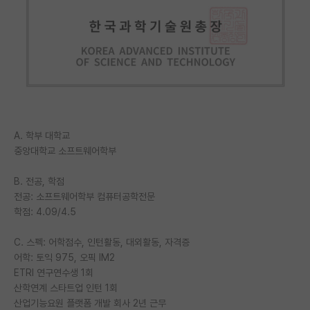
PI 전용 게시판
인문사회 계열 게시판
특수/전문대학원 게시판
반도체/AI 게시판
장학금/장학생 게시판
A. 학부 대학교
중앙대학교 소프트웨어학부
학술 정보 게시판
B. 전공, 학점
홍보 게시판
전공: 소프트웨어학부 컴퓨터공학전문
학점: 4.09/4.5
커리어
유학교육
C. 스펙: 어학점수, 인턴활동, 대외활동, 자격증
어학: 토익 975, 오픽 IM2
이벤트
ETRI 연구연수생 1회
산학연계 스타트업 인턴 1회
반도체 아카데미
산업기능요원 플랫폼 개발 회사 2년 근무