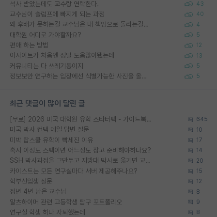
석사 받았는데도 교수랑 연락한다.
43
교수님이 슬럼프에 빠지게 되는 과정
40
왜 후배가 못하는걸 교수님은 내 책임으로 돌리는걸까요?
4
대학원 어디로 가야할까요?
5
편애 하는 방법
12
이사이트가 처음엔 정말 도움많이됐는데
13
커뮤니티는 다 쓰레기통이지
5
정보보안 연구하는 입장에선 식별가능한 사진을 올리는건 비추이긴함
5
최근 댓글이 많이 달린 글
[무료] 2026 미국 대학원 유학 스타터팩 - 가이드북 & 합격자 컨택메일 템플릿
645
미국 박사 컨택 메일 답변 질문
10
미박 탑스쿨 유학이 빡세진 이유
17
혹시 이정도 스펙이면 어느정도 잡고 준비해야하나요?
14
SSH 박사과정을 그만두고 지방대 박사로 옮기면 교수의 꿈은 끝일까요?
20
카이스트는 모든 연구실마다 서버 제공해주나요?
15
학부신입생 질문
12
정년 4년 남은 교수님
8
알츠하이머 관련 고등학생 탐구 포트폴리오
9
연구실 학생 하나 자퇴했는데
8