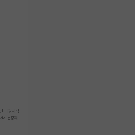
지만 배경지식
 서너 문장째