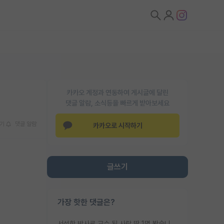
카카오 계정과 연동하여 게시글에 달린
댓글 알람, 소식등을 빠르게 받아보세요
기
댓글 알람
카카오로 시작하기
글쓰기
가장 핫한 댓글은?
서성한 박사로 교수 된 사람 딱 1명 봤습니다. 근데 지방대 박사로 교수된 거는 기적이 일어나야되요. 서성한 학부부터여도 빡센게 교수임용일텐데 지방대박사로 무슨 교수가 되나요...... 중소기업/중견기업 팀장급/연구소장급이나 될거 같네요.