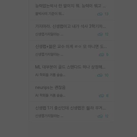
능력없는박사 란 말이지 뭐. 능력이 뭐고 능력이 있다는게 뭔지는 사람마다 기준이 다르니까 얘기해봐야 서로 자기 기준만 얘기해서 논쟁이 끝이 안나고. 주위에서 능력있고 야심있는 신입생이 교수가 유의미한 피드백을 아예 안주면서 제대로된 과제에 참여해볼 기회도 제공하지 않고 잡일 뺑뺑이만 돌려서 맨날 단순작업만 하면서 밤새다가 눈빛이 점점 죽어가는걸 본 사람은 물박사는 교수탓이라고 하고, 교수는 이것저것 알려도 주고 기회도 주고 사수 동기 붙여주면서 어떻게든 끌고가려고 하는데 본인이 매일 뺀질거리면서 출근 하는둥마는둥 하다가 기껏 와서도 폰이나 쳐다보다가 실험 망치고 저녁약속있어서 먼저 가볼게요~ 하는걸 본 사람은 물박사는 본인탓이라고 함.
물박사의 기준이 뭐임?
13
가지마라. 신생랩이고 내가 석사 3학기차인데 최고참인데 나도 아무것도 모르는데 교수가 후배들 왜 논문 교육 안시키냐. 논문 왜 안 써오냐 닦달한다
신생랩가지말라는 이유가 있었구나
12
신생랩+젊은 교수 이게 ㄹㅇ 모 아니면 도인듯.
신생랩가지말라는 이유가 있었구나
9
ML 대부분이 골드 스탠다드 하나 상정해놓고 (벤치마크 데이터셋이 여러 개면 여러 개 상정) 그거 얼마나 잘 맞추나 싸움임 가끔 번뜩이는 설계 철학을 보여주는 논문들도 있지만 대부분 그거 성적 얼마나 더 올리느라에 혈안이 되어 있는 측면이 잇음
AI 학회들 거품 슬슬 지적이 나오네요
10
neurips는 괜찮음
AI 학회들 거품 슬슬 지적이 나오네요
8
신생랩 1기 출신인데 신생랩은 줠라 무거운 바벨 같은거임. 들면 대박인데 못들면 깔려 죽음. 아무도 알려주지 않는 환경에서 자생해야하지만, 일단 살아남았다면 그 어떤 사람보다 악착같고 생존력 높은 사람으로 거듭날 수 있음
신생랩가지말라는 이유가 있었구나
12