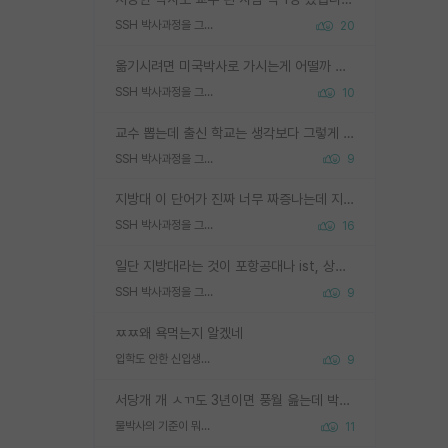
SSH 박사과정을 그만두고 지방대 박사로 옮기면 교수의 꿈은 끝일까요?
20
옮기시려면 미국박사로 가시는게 어떨까 싶네요. 교수가 꿈이면 미국박사 하고 미국교수 까지 같이 노리시는게 기회가 많지 않을까요?
SSH 박사과정을 그만두고 지방대 박사로 옮기면 교수의 꿈은 끝일까요?
10
교수 뽑는데 출신 학교는 생각보다 그렇게 안 봄. 앞으로는 더 안 보게 될거임. 박사는 어디서 진행해도 됨. 단, 제대로 쌓고 좋은 실적 만들 수 있다면. 그런데 지방대는 그럴 가능성이 지극히 낮음. 나만 열심히 잘 하면 된다? 인간은 주변 환경에 지배되는 나약한 존재임. 주변의 지방대 대학원생과 섞이고 지방 특유의 여유로움 또는 나쁘게 얘기해서 나태함에 젖어 살다보면 교수의 꿈 자체를 잊어버리게 될 가능성도 있음. 주변 환경이 70~80%임.
SSH 박사과정을 그만두고 지방대 박사로 옮기면 교수의 꿈은 끝일까요?
9
지방대 이 단어가 진짜 너무 짜증나는데 지방대면 다 그냥 쓰레기인가요? 무슨 말 같지도 않은 댓글들이 있는건지??? 지방에도 충분히 좋은 대학 많고 충분히 잘하는 교수님들 많습니다 포항공대 4개 IST 대표 지거국들 여기 모두 다 지방에 있고 여기 출신들 중에 교수하는 분들 적지 않습니다 지거국 출신이 무슨 교수를 하냐?라고 생각할 사람들 많은데 상위 대표 지거국에 아웃라이어들 많습니다 결국 개인의 연구역량과 실적이 중요합니다 이 역량을 펼치는데 있어서 지도교수와의 합도 중요합니다. 그리고 경력이 필요하면 해외포닥까지 다녀오세요
SSH 박사과정을 그만두고 지방대 박사로 옮기면 교수의 꿈은 끝일까요?
16
일단 지방대라는 것이 포항공대나 ist, 상위 지거국은 아니라고 생각하겠습니다. 그런곳은 서성한에 비해 소위 대학 네임밸류가 크게 뒤떨어지지는 않으니까요. 대학 이름이 중요하냐? 당연합니다. 대학 이름이 좋아서 좋은 아웃풋이 나오는 것이냐, 좋은 대학은 좋은 사람과 좋은 기회가 몰려있으니 아웃풋도 자연스럽게 좋아지는 것이냐? 대답하기 어려운 문제입니다. 아직 한국 사회에서 학벌을 보는 것도, 특히 이공계를 중심으로 학벌보다는 실적 위주라는 분위기가 형성되는 것도 사실입니다. 지방대 출신으로 전임교수가 될수 있느냐? 가능 불가능을 따지면 당연히 가능입니다. 지방대 박사 출신으로 전임교원이 된 경우가 실제로 있으니까요. 현실적인 가능성이 있느냐? 지금 이정도 대학의 교수가 되고싶다고 생각되는 대학 들어가서 컴공과 교수 목록 켜고 박사 어디서 받았는지 쭉 한번 보세요. 냉정하게 지방대 출신인 분들이 많지는 않으실겁니다.
SSH 박사과정을 그만두고 지방대 박사로 옮기면 교수의 꿈은 끝일까요?
9
ㅉㅉ왜 욕먹는지 알겠네
입학도 안한 신입생이 원래 관심을 받나요
9
서당개 개 ㅅㄲ도 3년이면 풍월 읊는데 박사 5년 이상 대리고 있으면서 물된건 교수 탓 맞는ㄱ게 거기가 서당이 아니란 소리임
물박사의 기준이 뭐임?
11