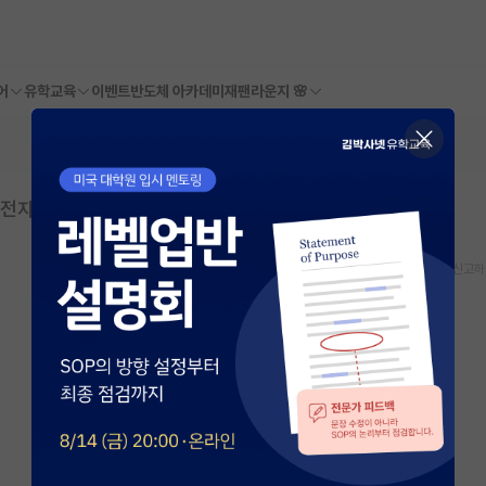
어
유학교육
이벤트
반도체 아카데미
재팬라운지 🌸
계전자공학 석사과정 합격
스크랩
신고하