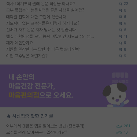
석사 1학기부터 원래 논문 작성을 하나요?
22
공부 못했는데 논문실적은 좋은 사람을 싫어함?
6
대학원 진학에 대한 고민이 있습니다.
6
지도력이 없는 교수님들은 어떻게 하시나요?
8
선배가 자꾸 논문 저자 탐내는 것 같습니다
6
랩실 대학원생들 모두 능력 미달인건 지도교수의 영향 아닌가?
11
제가 예민한가요
9
지원을 권장한다는 답변 후 다른 랩실에 연락
6
이런 교수님은 어떤가요?
9
🔥 시선집중 핫한 인기글
외부에서 괜찮은 랩을 알아보는 방법 (장문주의)
281
교수들 원래 말바꾸는게 일상인가요?
16