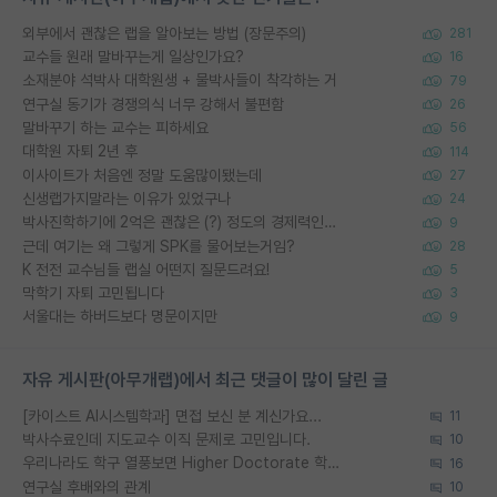
외부에서 괜찮은 랩을 알아보는 방법 (장문주의)
281
교수들 원래 말바꾸는게 일상인가요?
16
소재분야 석박사 대학원생 + 물박사들이 착각하는 거
79
연구실 동기가 경쟁의식 너무 강해서 불편함
26
말바꾸기 하는 교수는 피하세요
56
대학원 자퇴 2년 후
114
이사이트가 처음엔 정말 도움많이됐는데
27
신생랩가지말라는 이유가 있었구나
24
박사진학하기에 2억은 괜찮은 (?) 정도의 경제력인가요
9
근데 여기는 왜 그렇게 SPK를 물어보는거임?
28
K 전전 교수님들 랩실 어떤지 질문드려요!
5
막학기 자퇴 고민됩니다
3
서울대는 하버드보다 명문이지만
9
자유 게시판(아무개랩)에서 최근 댓글이 많이 달린 글
[카이스트 AI시스템학과] 면접 보신 분 계신가요...
11
박사수료인데 지도교수 이직 문제로 고민입니다.
10
우리나라도 학구 열풍보면 Higher Doctorate 학위가 필요하다고 봅니다.
16
연구실 후배와의 관계
10