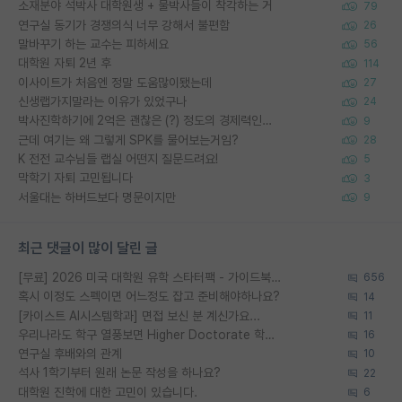
소재분야 석박사 대학원생 + 물박사들이 착각하는 거
79
연구실 동기가 경쟁의식 너무 강해서 불편함
26
말바꾸기 하는 교수는 피하세요
56
대학원 자퇴 2년 후
114
이사이트가 처음엔 정말 도움많이됐는데
27
신생랩가지말라는 이유가 있었구나
24
박사진학하기에 2억은 괜찮은 (?) 정도의 경제력인가요
9
근데 여기는 왜 그렇게 SPK를 물어보는거임?
28
K 전전 교수님들 랩실 어떤지 질문드려요!
5
막학기 자퇴 고민됩니다
3
서울대는 하버드보다 명문이지만
9
최근 댓글이 많이 달린 글
[무료] 2026 미국 대학원 유학 스타터팩 - 가이드북 & 합격자 컨택메일 템플릿
656
혹시 이정도 스펙이면 어느정도 잡고 준비해야하나요?
14
[카이스트 AI시스템학과] 면접 보신 분 계신가요...
11
우리나라도 학구 열풍보면 Higher Doctorate 학위가 필요하다고 봅니다.
16
연구실 후배와의 관계
10
석사 1학기부터 원래 논문 작성을 하나요?
22
대학원 진학에 대한 고민이 있습니다.
6