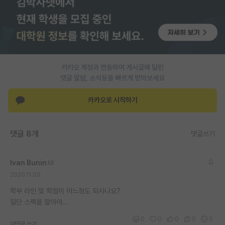
PI 전용 게시판
인문사회 계열 게시판
특수/전문대학원 게시판
카카오 계정과 연동하여 게시글에 달린
반도체/AI 게시판
댓글 알람, 소식등을 빠르게 받아보세요
장학금/장학생 게시판
카카오로 시작하기
학술 정보 게시판
댓글 8개
댓글쓰기
홍보 게시판
커리어
Ivan Bunin
2020.11.09
유학교육
학부 라인 및 학점이 어느정도 되시나요?
이벤트
일단 스펙을 알아야...
반도체 아카데미
0
0
0
0
0
대댓글 쓰기