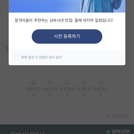
자유 게시판(아무개랩)
합격자들이 추천하는 김박사넷 밋업: 올해 마지막 일정입니다
미국 유학 게시판
미국 대학원 합격 후기 게시판
사전 등록하기
대학원생 모집 게시판
2021년 2학기 대학원 진학 목표로 하는데
하루 동안 이 컨텐츠 보지 않기
대학원 합격 후기 게시판
ㄱㅅㅎ 교수님 어떤가요?
연구실(PI) 홍보 게시판
석박사 채용 정보 게시판
응원해요
공감해요
추천해요
궁금해요
별로에요
0
0
0
0
2
임용 정보 게시판
학부 인턴 게시판
게시글 공유
취업 게시판
임용 후기 게시판