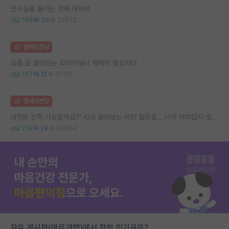
연구실을 옮기는 것에 대하여
168
33
32972
명예의전당
요즘 글 올라오는 꼬라지보니 개혁이 필요하다
137
12
20116
명예의전당
대학원 진학 가능할까요?’ 라고 물어보는 이런 질문들… 너무 의미없지 않나요?
214
29
49964
자유 게시판(아무개랩)에서 핫한 인기글은?