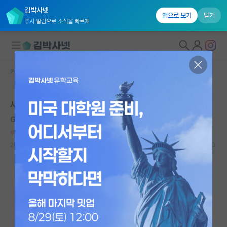
김박사넷
앱으로 보기
닫기
푸시 알림으로 소식을 빠르게
커뮤니티 홈
자유 게시판(아무개랩)
대학원생 모집
서울대 기계공학부
국내대학원 정보
Giotto
*
연구실&오픈랩
누적 신고가 50개 이상인 사용자입니다.
커뮤니티
2020.11.09
8
11634
커뮤니티 홈
전체글보기
베스트 게시판
IF 명예의전당