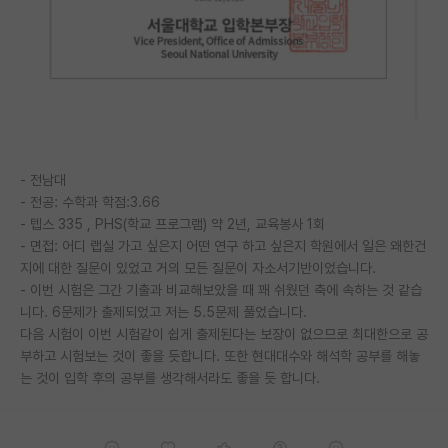
PI 전용 게시판
인문사회 계열 게시판
특수/전문대학원 게시판
반도체/AI 게시판
- 전남대
장학금/장학생 게시판
- 전공: 수학과 학점:3.66
- 텝스 335 , PHS(학교 프로그램) 약 2년, 교육봉사 1회
학술 정보 게시판
- 면접: 어디 랩실 가고 싶은지 어떤 연구 하고 싶은지 학원에서 일은 왜한건
지에 대한 질문이 있었고 거의 모든 질문이 자소서기반이었습니다.
홍보 게시판
- 이번 시험은 그간 기출과 비교해보았을 때 꽤 쉬웠던 축에 속하는 것 같습
커리어
니다. 6문제가 출제되었고 저는 5.5문제 풀었습니다.
다음 시험이 이번 시험같이 쉽게 출제된다는 보장이 없으므로 최대한으로 공
유학교육
부하고 시험보는 것이 좋을 듯합니다. 또한 현대대수와 해석학 공부를 해놓
는 것이 입학 후의 공부를 생각해서라도 좋을 듯 합니다.
이벤트
반도체 아카데미