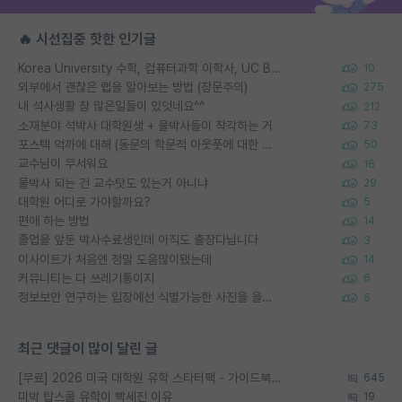
🔥 시선집중 핫한 인기글
Korea University 수학, 컴퓨터과학 이학사, UC Berkeley 산업공학 대학원 공학박사가 되는 것은 쉽지 않겠죠?
10
외부에서 괜찮은 랩을 알아보는 방법 (장문주의)
275
내 석사생활 참 많은일들이 있엇네요^^
212
소재분야 석박사 대학원생 + 물박사들이 착각하는 거
73
포스텍 억까에 대해 (동문의 학문적 아웃풋에 대한 반박)
50
교수님이 무서워요
16
물박사 되는 건 교수탓도 있는거 아니냐
29
대학원 어디로 가야할까요?
5
편애 하는 방법
14
졸업을 앞둔 박사수료생인데 아직도 출장다닙니다
3
이사이트가 처음엔 정말 도움많이됐는데
14
커뮤니티는 다 쓰레기통이지
6
정보보안 연구하는 입장에선 식별가능한 사진을 올리는건 비추이긴함
5
최근 댓글이 많이 달린 글
[무료] 2026 미국 대학원 유학 스타터팩 - 가이드북 & 합격자 컨택메일 템플릿
645
미박 탑스쿨 유학이 빡세진 이유
19