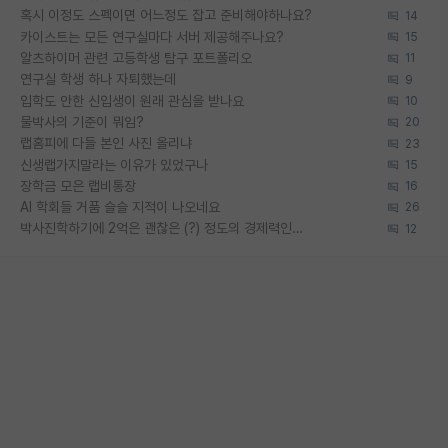
혹시 이정도 스펙이면 어느정도 잡고 준비해야하나요?
14
카이스트는 모든 연구실마다 서버 제공해주나요?
15
알츠하이머 관련 고등학생 탐구 포트폴리오
11
연구실 학생 하나 자퇴했는데
9
입학도 안한 신입생이 원래 관심을 받나요
10
물박사의 기준이 뭐임?
20
랩홈피에 다들 본인 사진 올리냐
23
신생랩가지말라는 이유가 있었구나
15
장학금 모은 랩비통장
16
AI 학회들 거품 슬슬 지적이 나오네요
26
박사진학하기에 2억은 괜찮은 (?) 정도의 경제력인가요
12