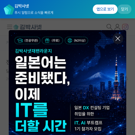
김박사넷
앱으로 보기
닫기
푸시 알림으로 소식을 빠르게
커뮤니티 홈
대학원 합격 후기 게시판
대학원생 모집
전남대 수학 3.66->서울대 통계학과 석박 합격
국내대학원 정보
달리는 아이작 뉴턴
연구실&오픈랩
2025.07.03
2
4701
커뮤니티
커뮤니티 홈
전체글보기
베스트 게시판
IF 명예의전당