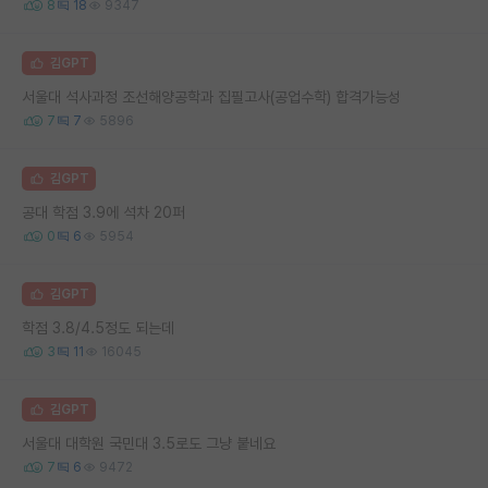
8
18
9347
김GPT
서울대 석사과정 조선해양공학과 집필고사(공업수학) 합격가능성
7
7
5896
김GPT
공대 학점 3.9에 석차 20퍼
0
6
5954
김GPT
학점 3.8/4.5정도 되는데
3
11
16045
김GPT
서울대 대학원 국민대 3.5로도 그냥 붙네요
7
6
9472