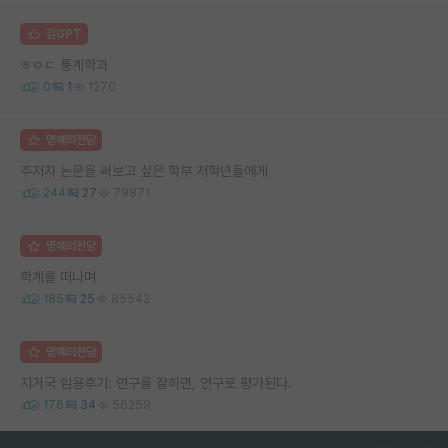
김GPT
ㅎㅇㄷ 통계학과
0
1
1270
명예의전당
주저자 논문을 써보고 싶은 학부 저학년들에게
244
27
79871
명예의전당
학계를 떠나며
185
25
85542
명예의전당
지거국 임용후기: 연구를 잘하면, 연구로 평가된다.
176
34
56259