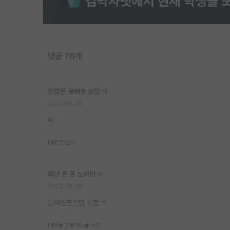
댓글 76개
언짢은 로버트 보일
2023.06.26
예
대댓글 쓰기
화난 존 폰 노이만
2023.06.26
분야안맞으면 못함 ㅋ
대댓글 2개
대댓글 쓰기