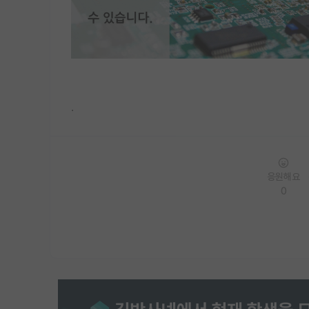
.
응원해요
0