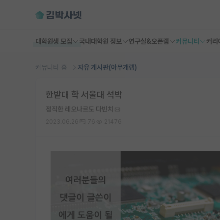
대학원생 모집
국내대학원 정보
연구실&오픈랩
커뮤니티
커리
커뮤니티 홈
자유 게시판(아무개랩)
한밭대 학 서울대 석박
정직한 레오나르도 다빈치
2023.06.26
76
21476