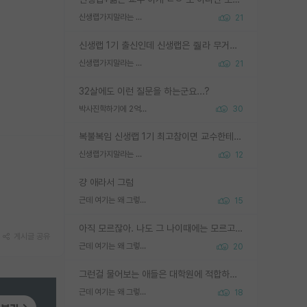
신생랩가지말라는 이유가 있었구나
21
신생랩 1기 출신인데 신생랩은 줠라 무거운 바벨 같은거임. 들면 대박인데 못들면 깔려 죽음. 아무도 알려주지 않는 환경에서 자생해야하지만, 일단 살아남았다면 그 어떤 사람보다 악착같고 생존력 높은 사람으로 거듭날 수 있음
신생랩가지말라는 이유가 있었구나
21
32살에도 이런 질문을 하는군요...?
박사진학하기에 2억은 괜찮은 (?) 정도의 경제력인가요
30
복불복임 신생랩 1기 최고참이면 교수한테 직접 지도받는 시간이 매우 많음 제대로 된 교수라면 말이지 그게 아니라면 그냥 넌 해방 불가능한 노예 1호에 감점쓰레기통이 되는거고
신생랩가지말라는 이유가 있었구나
12
걍 애라서 그럼
근데 여기는 왜 그렇게 SPK를 물어보는거임?
15
아직 모르잖아. 나도 그 나이때에는 모르고 평가 받고 안심하고 싶었어.
게시글 공유
근데 여기는 왜 그렇게 SPK를 물어보는거임?
20
그런걸 물어보는 애들은 대학원에 적합하지 않다
근데 여기는 왜 그렇게 SPK를 물어보는거임?
18