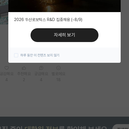
2026 두산로보틱스 R&D 집중채용 (~8/9)
자세히 보기
하루 동안 이 컨텐츠 보지 않기
공감해요
추천해요
궁금해요
별로에요
4
2
4
18