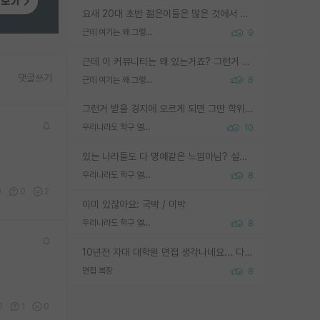
요새 20대 초반 젊은이들은 많은 것에서 가성비를 따지더라고요. 내가 이 정도 인풋을 넣었을 때 그만큼 아웃풋이 나올 것인가? 사실 아웃풋이 인풋 대비 리니어하게 나오지 않는 영역을 시도하기 싫어한다는 느낌입니다.
근데 여기는 왜 그렇게 SPK를 물어보는거임?
9
근데 이 커뮤니티는 왜 있는거죠? 그런거 쉽게 물어볼수있어서 있는거 아닌가요? 그렇게 보기 싫으면 커뮤니티도 하지마시지 그러면
댓글쓰기
근데 여기는 왜 그렇게 SPK를 물어보는거임?
8
그런거 받을 경지에 오르게 되면 그딴 학위명이 필요없음
우리나라도 학구 열풍보면 Higher Doctorate 학위가 필요하다고 봅니다.
10
있는 나라들도 다 명예같은 느낌아님? 설마 박사끼리 등급나눠서 학위수여하자 같은 헛소리는 아니지? ㅋㅋ
우리나라도 학구 열풍보면 Higher Doctorate 학위가 필요하다고 봅니다.
8
0
0
2
이미 있잖아요: 국박 / 미박
우리나라도 학구 열풍보면 Higher Doctorate 학위가 필요하다고 봅니다.
8
10년전 자대 대학원 면접 생각나네요... 다들 양복에 넥타이까지 하고 갔더니, 국회의원 출마하냐고 놀리셨던. (면접질문내용: 증명사진에선 두상이 계란형인데, 실제론 그렇지 않다. 증명사진이 뭘 증명하고 있는거냐)ㅋㅋㅋㅋ
면접 복장
8
0
1
0