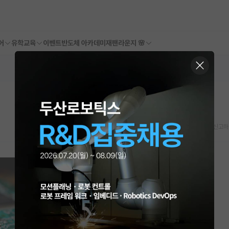
어
유학교육
이벤트
반도체 아카데미
재팬라운지 🌸
스크랩
신고하