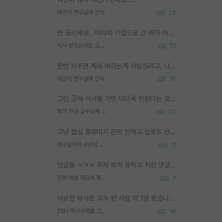
애인이 연구실에 간식
23
연 끊으세요...어차피 기업으로 간 제자 어떻게 못합니다. 기업에서는 교수들 사기꾼으로 보는 시선도 강하고, 앞에서나 교수님하고 떠받들어주지 많이 무시합니다. 영향력도 0에 수렴합니다. 그리고 생각해보십시오. 석사로 기업간 제자가 무슨 힘이 있다고 과제를 달라고 합니까? 말만 교수지 무능력자라고 생각합니다. 세금이 아깝습니다.
석사 받았는데도 교수랑 연락한다.
21
한번 사주면 계속 바라는게 사람심리고, 나중에 안사주면 말이 나옵니다. 그리고 작성자분 커플이 한번 그런 행동을 하면, 선례로 남아 이상하게도 문화로 자리잡을수도 있습니다. 애꿎은 다른 학생들은 생각도 안했는데, 간식을 사가야하는 피해를 볼 수 있습니다. 다 경험에서 우러나온 댓글입니다... 제발 이상한 선례를 만들지 마세요.
애인이 연구실에 간식
16
그런 곳에 석사를 가면 더더욱 안된다는 것을 깨달으시면 된겁니다!
제가 자대 교수님께 무례하게 행동한 걸까요?
20
그냥 랩실 홈페이지 관리 안하고 업로드 안한거 아님?
연구실적이 4년의 공백이 있는거 어떻게 생각하냐
11
댓글들 ㅋㅋㅋ 주제 파악 못하고 저런 댓글들을 쓰네. 조직에 인간이 얼마나 중요한데 걱정될 수도 있지 ㅋㅋ 본인들은 퍽이나 잘하나봐 ? 현실은 남들한테 욕 안 먹는 1인분만 하는 것도 힘들텐데 ?
진짜 제발 적당히 똑똑한 박사과정이라도 위에 있었으면..
7
서성한 박사로 교수 된 사람 딱 1명 봤습니다. 근데 지방대 박사로 교수된 거는 기적이 일어나야되요. 서성한 학부부터여도 빡센게 교수임용일텐데 지방대박사로 무슨 교수가 되나요...... 중소기업/중견기업 팀장급/연구소장급이나 될거 같네요.
SSH 박사과정을 그만두고 지방대 박사로 옮기면 교수의 꿈은 끝일까요?
18