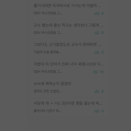
옮기시려면 미국박사로 가시는게 어떨까 싶네요. 교수가 꿈이면 미국박사 하고 미국교수 까지 같이 노리시는게 기회가 많지 않을까요?
SSH 박사과정을 그만두고 지방대 박사로 옮기면 교수의 꿈은 끝일까요?
8
교수 뽑는데 출신 학교는 생각보다 그렇게 안 봄. 앞으로는 더 안 보게 될거임. 박사는 어디서 진행해도 됨. 단, 제대로 쌓고 좋은 실적 만들 수 있다면. 그런데 지방대는 그럴 가능성이 지극히 낮음. 나만 열심히 잘 하면 된다? 인간은 주변 환경에 지배되는 나약한 존재임. 주변의 지방대 대학원생과 섞이고 지방 특유의 여유로움 또는 나쁘게 얘기해서 나태함에 젖어 살다보면 교수의 꿈 자체를 잊어버리게 될 가능성도 있음. 주변 환경이 70~80%임.
SSH 박사과정을 그만두고 지방대 박사로 옮기면 교수의 꿈은 끝일까요?
8
그보다도 신기할정도로 교수가 편애하면 그사람만 논문이 되더라구요 내용이 다른 사람보다 허접해도요
가슴에 손을 올려놓고 싫어하는 사람 불공정하게 리뷰
8
지방대 이 단어가 진짜 너무 짜증나는데 지방대면 다 그냥 쓰레기인가요? 무슨 말 같지도 않은 댓글들이 있는건지??? 지방에도 충분히 좋은 대학 많고 충분히 잘하는 교수님들 많습니다 포항공대 4개 IST 대표 지거국들 여기 모두 다 지방에 있고 여기 출신들 중에 교수하는 분들 적지 않습니다 지거국 출신이 무슨 교수를 하냐?라고 생각할 사람들 많은데 상위 대표 지거국에 아웃라이어들 많습니다 결국 개인의 연구역량과 실적이 중요합니다 이 역량을 펼치는데 있어서 지도교수와의 합도 중요합니다. 그리고 경력이 필요하면 해외포닥까지 다녀오세요
SSH 박사과정을 그만두고 지방대 박사로 옮기면 교수의 꿈은 끝일까요?
16
ㅉㅉ왜 욕먹는지 알겠네
입학도 안한 신입생이 원래 관심을 받나요
8
서당개 개 ㅅㄲ도 3년이면 풍월 읊는데 박사 5년 이상 대리고 있으면서 물된건 교수 탓 맞는ㄱ게 거기가 서당이 아니란 소리임
물박사의 기준이 뭐임?
8