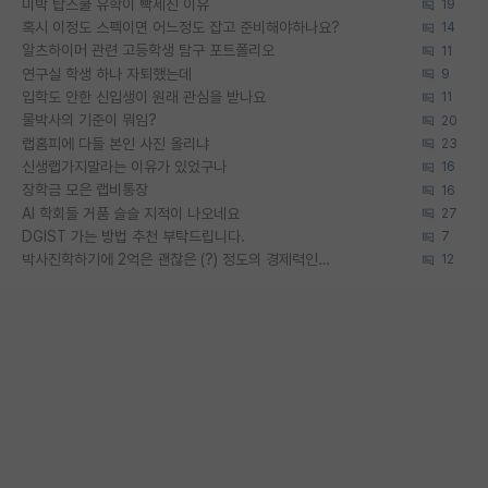
미박 탑스쿨 유학이 빡세진 이유
19
혹시 이정도 스펙이면 어느정도 잡고 준비해야하나요?
14
알츠하이머 관련 고등학생 탐구 포트폴리오
11
연구실 학생 하나 자퇴했는데
9
입학도 안한 신입생이 원래 관심을 받나요
11
물박사의 기준이 뭐임?
20
랩홈피에 다들 본인 사진 올리냐
23
신생랩가지말라는 이유가 있었구나
16
장학금 모은 랩비통장
16
AI 학회들 거품 슬슬 지적이 나오네요
27
DGIST 가는 방법 추천 부탁드립니다.
7
박사진학하기에 2억은 괜찮은 (?) 정도의 경제력인가요
12