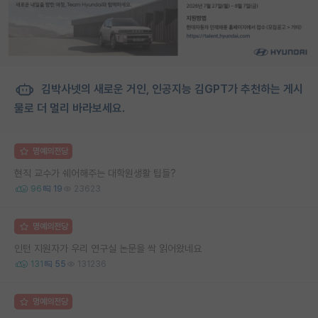
김박사넷의 새로운 거인, 인공지능 김GPT가 추천하는 게시
물로 더 멀리 바라보세요.
명예의전당
현직 교수가 쉐어해주는 대학원생활 팁들?
96
19
23623
명예의전당
인턴 지원자가 우리 연구실 논문을 싹 읽어왔네요
131
55
131236
명예의전당