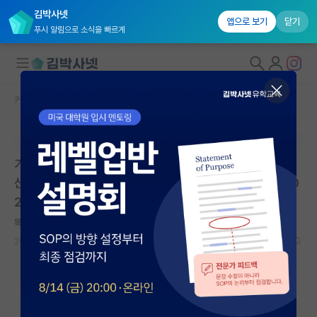
김박사넷
앱으로 보기
닫기
푸시 알림으로 소식을 빠르게
커뮤니티 홈
대학원생 모집 게시판
대학원생 모집
본문이 수정되지 않는 박제글입니다.
국내대학원 정보
가천대학교 배터리특성화대학원 2026학년도 후기 2차
연구실&오픈랩
신입생 모집 | 가천대학교 배터리특성화대학원 | 마감: 20
26.07.14. 23:59
커뮤니티
똑똑한 카를 가우스
커뮤니티 홈
2026.07.08
0
1415
전체글보기
베스트 게시판
IF 명예의전당