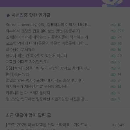
🔥 시선집중 핫한 인기글
Korea University 수학, 컴퓨터과학 이학사, UC Berkeley 산업공학 대학원 공학박사가 되는 것은 쉽지 않겠죠?
10
외부에서 괜찮은 랩을 알아보는 방법 (장문주의)
275
소재분야 석박사 대학원생 + 물박사들이 착각하는 거
74
포스텍 억까에 대해 (동문의 학문적 아웃풋에 대한 반박)
50
교수님이 무서워요
16
물박사 되는 건 교수탓도 있는거 아니냐
29
대학원 어디로 가야할까요?
5
SSH 박사과정을 그만두고 지방대 박사로 옮기면 교수의 꿈은 끝일까요?
9
편애 하는 방법
14
졸업을 앞둔 박사수료생인데 아직도 출장다닙니다
3
이사이트가 처음엔 정말 도움많이됐는데
14
커뮤니티는 다 쓰레기통이지
6
정보보안 연구하는 입장에선 식별가능한 사진을 올리는건 비추이긴함
5
최근 댓글이 많이 달린 글
[무료] 2026 미국 대학원 유학 스타터팩 - 가이드북 & 합격자 컨택메일 템플릿
645