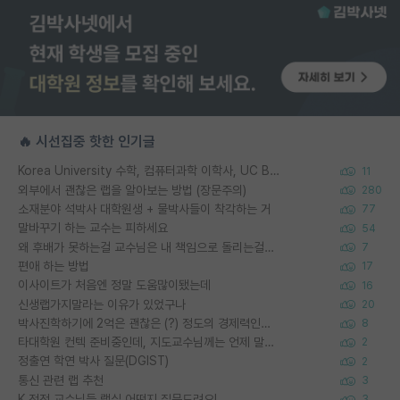
🔥 시선집중 핫한 인기글
Korea University 수학, 컴퓨터과학 이학사, UC Berkeley 산업공학 대학원 공학박사가 되는 것은 쉽지 않겠죠?
11
외부에서 괜찮은 랩을 알아보는 방법 (장문주의)
280
소재분야 석박사 대학원생 + 물박사들이 착각하는 거
77
말바꾸기 하는 교수는 피하세요
54
왜 후배가 못하는걸 교수님은 내 책임으로 돌리는걸까요?
7
편애 하는 방법
17
이사이트가 처음엔 정말 도움많이됐는데
16
신생랩가지말라는 이유가 있었구나
20
박사진학하기에 2억은 괜찮은 (?) 정도의 경제력인가요
8
타대학원 컨텍 준비중인데, 지도교수님께는 언제 말씀드려야 할까요?
2
정출연 학연 박사 질문(DGIST)
2
통신 관련 랩 추천
3
K 전전 교수님들 랩실 어떤지 질문드려요!
3