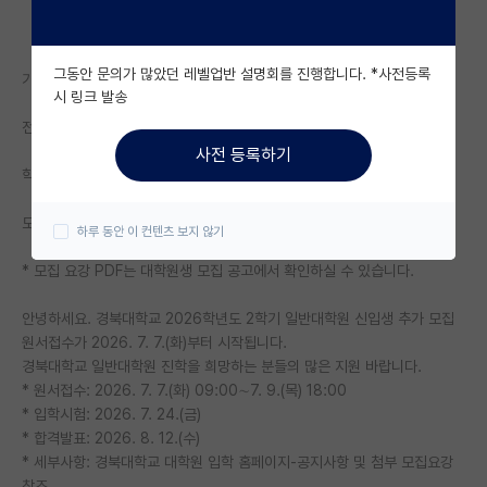
자유 게시판(아무개랩)
그동안 문의가 많았던 레벨업반 설명회를 진행합니다. *사전등록
기관명: 경북대학교 대학원
미국 유학 게시판
시 링크 발송
전공: 전공 별 상이 - 상세 모집 요강 참고
미국 대학원 합격 후기 게시판
사전 등록하기
대학원생 모집 게시판
학위: 석사,박사,석박사통합
대학원 합격 후기 게시판
모집기간: 2026.07.07. 00:00 ~ 2026.07.09. 23:59
하루 동안 이 컨텐츠 보지 않기
연구실(PI) 홍보 게시판
* 모집 요강 PDF는 대학원생 모집 공고에서 확인하실 수 있습니다.
석박사 채용 정보 게시판
안녕하세요. 경북대학교 2026학년도 2학기 일반대학원 신입생 추가 모집
원서접수가 2026. 7. 7.(화)부터 시작됩니다.
임용 정보 게시판
경북대학교 일반대학원 진학을 희망하는 분들의 많은 지원 바랍니다.
학부 인턴 게시판
* 원서접수: 2026. 7. 7.(화) 09:00∼7. 9.(목) 18:00
* 입학시험: 2026. 7. 24.(금)
취업 게시판
* 합격발표: 2026. 8. 12.(수)
* 세부사항: 경북대학교 대학원 입학 홈페이지-공지사항 및 첨부 모집요강
임용 후기 게시판
참조