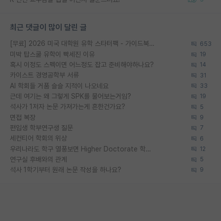
최근 댓글이 많이 달린 글
[무료] 2026 미국 대학원 유학 스타터팩 - 가이드북 & 합격자 컨택메일 템플릿
653
미박 탑스쿨 유학이 빡세진 이유
19
혹시 이정도 스펙이면 어느정도 잡고 준비해야하나요?
14
카이스트 경영공학부 서류
31
AI 학회들 거품 슬슬 지적이 나오네요
33
근데 여기는 왜 그렇게 SPK를 물어보는거임?
19
석사가 1저자 논문 가져가는게 흔한건가요?
5
면접 복장
9
편입생 학부연구생 질문
7
세컨티어 학회의 위상
6
우리나라도 학구 열풍보면 Higher Doctorate 학위가 필요하다고 봅니다.
12
연구실 후배와의 관계
5
석사 1학기부터 원래 논문 작성을 하나요?
9