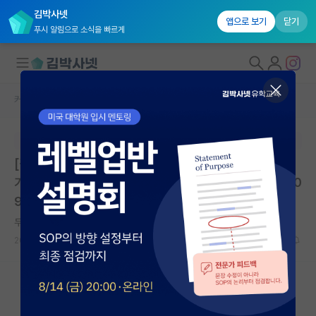
김박사넷
앱으로 보기
닫기
푸시 알림으로 소식을 빠르게
커뮤니티 홈
대학원생 모집 게시판
대학원생 모집
본문이 수정되지 않는 박제글입니다.
국내대학원 정보
[경북대학교] 2026학년도 2학기 일반대학원 신입생 추
연구실&오픈랩
가 모집 요강 공고 | 경북대학교 대학원 | 마감: 2026.07.0
9. 23:59
커뮤니티
무심한 앨런 튜링
커뮤니티 홈
2026.07.02
0
1516
전체글보기
베스트 게시판
IF 명예의전당