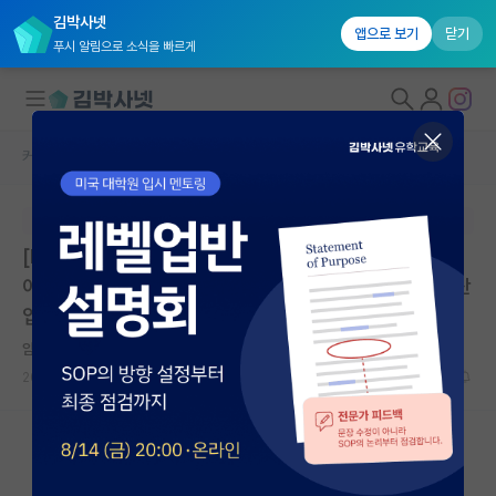
김박사넷
앱으로 보기
닫기
푸시 알림으로 소식을 빠르게
커뮤니티 홈
대학원생 모집 게시판
대학원생 모집
본문이 수정되지 않는 박제글입니다.
국내대학원 정보
[POSTECH] 포항공과대학교 융합대학원 산업데이터사
연구실&오픈랩
이언스전공 2026-27학년... | POSTECH 융합대학원 산
업데이터사이언스전공 | 마감: 2026.09.11. 18:00
커뮤니티
얌전한 게오르크 헤겔
커뮤니티 홈
2026.07.02
0
1078
전체글보기
베스트 게시판
IF 명예의전당