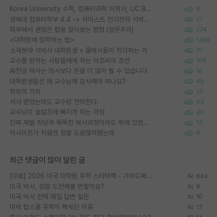
Korea University 수학, 컴퓨터과학 이학사, UC Berkeley 산업공학 대학원 공학박사가 되는 것은 쉽지 않겠죠?
6
경북대 컴퓨터학부 4.4 -> 카이스트 전기전자 석박사통합과정 합격
21
외부에서 괜찮은 랩을 알아보는 방법 (장문주의)
274
<대학원에 입학하는 법>
1388
소재분야 석박사 대학원생 + 물박사들이 착각하는 거
71
교수를 원하는 사람들에게 하는 아조씨의 조언
106
AI전공 박사는 의사보다 돈을 더 많이 벌 수 있습니다.
16
대학원생들은 왜 교수님께 감사해야 하나요?
49
학위의 가치
20
석사 받았는데도 교수랑 연락한다.
43
교수님이 슬럼프에 빠지게 되는 과정
40
진짜 제발 적당히 똑똑한 박사과정이라도 위에 있었으면..
13
이사이트가 처음엔 정말 도움많이됐는데
9
최근 댓글이 많이 달린 글
[무료] 2026 미국 대학원 유학 스타터팩 - 가이드북 & 합격자 컨택메일 템플릿
643
미국 박사, 정말 도전해볼 만할까요?
9
미국 박사 컨택 메일 답변 질문
10
미박 탑스쿨 유학이 빡세진 이유
17