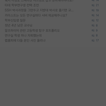
혹시 이정도 스펙이면 어느정도 잡고 준비해야하나요?
14
타대 학부연구생 컨택 조언
21
SSH 박사과정을 그만두고 지방대 박사로 옮기면 교수의 꿈은 끝일까요?
19
카이스트는 모든 연구실마다 서버 제공해주나요?
14
학부신입생 질문
12
정년 4년 남은 교수님
8
알츠하이머 관련 고등학생 탐구 포트폴리오
9
연구실 학생 하나 자퇴했는데
8
랩홈피에 다들 본인 사진 올리냐
17