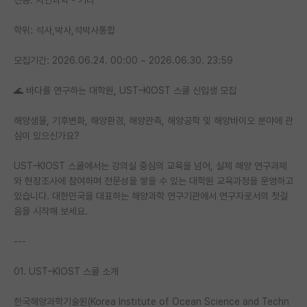
PI 전용 게시판
학위: 석사,박사,석박사통합
인문사회 계열 게시판
모집기간: 2026.06.24. 00:00 ~ 2026.06.30. 23:59
특수/전문대학원 게시판
🌊 바다를 연구하는 대학원, UST–KIOST 스쿨 신입생 모집
반도체/AI 게시판
해양생물, 기후변화, 해양환경, 해양관측, 해양공학 및 해양바이오 분야에 관
장학금/장학생 게시판
심이 있으신가요?
학술 정보 게시판
UST–KIOST 스쿨에서는 강의실 중심의 교육을 넘어, 실제 해양 연구과제
와 현장조사에 참여하며 전문성을 쌓을 수 있는 대학원 교육과정을 운영하고
홍보 게시판
있습니다. 대한민국을 대표하는 해양과학 연구기관에서 연구자로서의 첫걸
음을 시작해 보세요.
커리어
유학교육
---
이벤트
01. UST–KIOST 스쿨 소개
반도체 아카데미
한국해양과학기술원(Korea Institute of Ocean Science and Techn