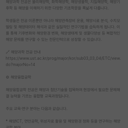
해양과학 전공은 물리해양학, 화학해양학, 해양생물학, 지질해양학, 해양기
후학 등 해양을 이해하기 위한 다양한 기초학문을 폭넓게 다룹니다.
학생들은 전공 이론뿐만 아니라 해양관측장비 운용, 해양시료 분석, 수치모
델링 및 해양데이터 해석과 같은 실질적인 연구기법을 습득하게 됩니다. 이
를 통해 기후변화와 해양환경 변화, 해양생태계 및 생물다양성 등 복합적인
해양 문제를 연구할 수 있는 전문인력으로 성장할 수 있습니다.
🔗 해양과학 전공 안내
https://www.ust.ac.kr/prog/major/kor/sub03_03_04/ETC/view.
do?majorNo=14
⚙️ 해양융합공학
해양융합공학 전공은 해양과 첨단기술을 접목하여 현장에서 필요한 문제해
결 능력을 기르는 융합형 교육과정입니다.
주요 교육·연구 분야는 다음과 같습니다.
* 해양ICT, 연안공학, 위성자료 활용 및 해양환경 정화 등을 연구하는 해양
공학 분야