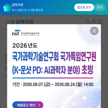
김박사넷
앱으로 보기
닫기
푸시 알림으로 소식을 빠르게
커뮤니티 홈
대학원생 모집 게시판
대학원생 모집
본문이 수정되지 않는 박제글입니다.
국내대학원 정보
[UST-KIOST(한국해양과학기술원)] 2026년도 후기 2
연구실&오픈랩
차 신입생 모집 안내 | 한국해양과학기술원 기후대응생태
연구부 | 마감: 2026.06.30. 23:59
커뮤니티
쇠약한 한강
커뮤니티 홈
2026.06.30
0
798
전체글보기
베스트 게시판
IF 명예의전당