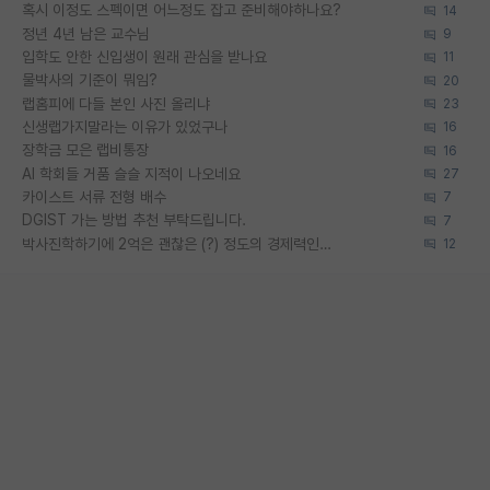
혹시 이정도 스펙이면 어느정도 잡고 준비해야하나요?
14
정년 4년 남은 교수님
9
입학도 안한 신입생이 원래 관심을 받나요
11
물박사의 기준이 뭐임?
20
랩홈피에 다들 본인 사진 올리냐
23
신생랩가지말라는 이유가 있었구나
16
장학금 모은 랩비통장
16
AI 학회들 거품 슬슬 지적이 나오네요
27
카이스트 서류 전형 배수
7
DGIST 가는 방법 추천 부탁드립니다.
7
박사진학하기에 2억은 괜찮은 (?) 정도의 경제력인가요
12