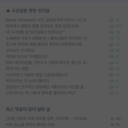
🔥 시선집중 핫한 인기글
Korea University 수학, 컴퓨터과학 이학사, UC Berkeley 산업공학 대학원 공학박사가 되는 것은 쉽지 않겠죠?
10
외부에서 괜찮은 랩을 알아보는 방법 (장문주의)
275
내 석사생활 참 많은일들이 있엇네요^^
212
소재분야 석박사 대학원생 + 물박사들이 착각하는 거
74
포스텍 억까에 대해 (동문의 학문적 아웃풋에 대한 반박)
50
교수님이 무서워요
16
대학원 어디로 가야할까요?
5
SSH 박사과정을 그만두고 지방대 박사로 옮기면 교수의 꿈은 끝일까요?
9
편애 하는 방법
14
이사이트가 처음엔 정말 도움많이됐는데
14
커뮤니티는 다 쓰레기통이지
6
정보보안 연구하는 입장에선 식별가능한 사진을 올리는건 비추이긴함
5
근데 여기는 왜 그렇게 SPK를 물어보는거임?
3
최근 댓글이 많이 달린 글
[무료] 2026 미국 대학원 유학 스타터팩 - 가이드북 & 합격자 컨택메일 템플릿
647
미박 탑스쿨 유학이 빡세진 이유
19