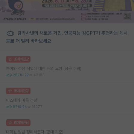
김박사넷의 새로운 거인, 인공지능 김GPT가 추천하는 게시
물로 더 멀리 바라보세요.
명예의전당
분야와 적성 직업에 대한 저의 느낌 (장문 주의)
287
22
43183
명예의전당
아즈매와 마음 건강
87
24
16277
명예의전당
대학원 월급 정리해준다 (공대 기준)