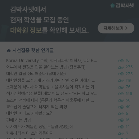
🔥 시선집중 핫한 인기글
Korea University 수학, 컴퓨터과학 이학사, UC Berkeley 산업공학 대학원 공학박사가 되는 것은 쉽지 않겠죠?
10
외부에서 괜찮은 랩을 알아보는 방법 (장문주의)
275
대학원 월급 정리해준다 (공대 기준)
275
대학원생들 교수에게 가스라이팅 당한 것은 이해가 갑니다. 안타깝네요.
119
소재분야 석박사 대학원생 + 물박사들이 착각하는 거
76
석사입학예정생 분들! 제발 어느 정도 각오는 하고 오세요.
156
포스텍 억까에 대해 (동문의 학문적 아웃풋에 대한 반박)
50
교수님이 슬럼프에 빠지게 되는 과정
40
대학원 어디로 가야할까요?
5
편애 하는 방법
16
이사이트가 처음엔 정말 도움많이됐는데
14
커뮤니티는 다 쓰레기통이지
6