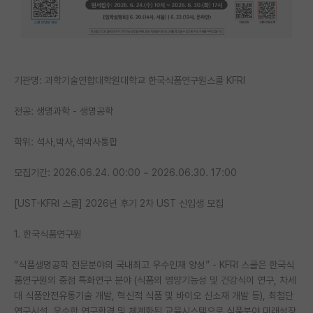
PI 전용 게시판
인문사회 계열 게시판
특수/전문대학원 게시판
기관명: 과학기술연합대학원대학교 한국식품연구원스쿨 KFRI
반도체/AI 게시판
전공: 생명과학 - 생명공학
장학금/장학생 게시판
학위: 석사,박사,석박사통합
학술 정보 게시판
모집기간: 2026.06.24. 00:00 ~ 2026.06.30. 17:00
홍보 게시판
[UST-KFRI 스쿨] 2026년 후기 2차 UST 신입생 모집
커리어
1. 한국식품연구원
유학교육
“식품생명공학 전문분야의 국내최고 우수인재 양성” - KFRI 스쿨은 한국식
이벤트
품연구원의 중점 특화연구 분야 (식품의 영양기능성 및 건강식이 연구, 차세
대 식품안전유통기술 개발, 혁신적 식품 및 바이오 신소재 개발 등), 최첨단
반도체 아카데미
연구시설, 우수한 연구환경 및 체계화된 교육시스템으로 식품분야 미래성장