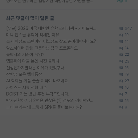
정보보안 연구하는 입장에선 식별가능한 사진을 올리는건 비추이긴함
6
최근 댓글이 많이 달린 글
[무료] 2026 미국 대학원 유학 스타터팩 - 가이드북 & 합격자 컨택메일 템플릿
647
미박 탑스쿨 유학이 빡세진 이유
19
혹시 이정도 스펙이면 어느정도 잡고 준비해야하나요?
14
알츠하이머 관련 고등학생 탐구 포트폴리오
14
물박사의 기준이 뭐임?
22
랩홈피에 다들 본인 사진 올리냐
23
신생랩가지말라는 이유가 있었구나
16
장학금 모은 랩비통장
19
AI 학회들 거품 슬슬 지적이 나오네요
27
카이스트 서류 전형 배수
10
DGIST 가는 방법 추천 부탁드립니다.
7
박사진학하기에 2억은 괜찮은 (?) 정도의 경제력인가요
15
근데 여기는 왜 그렇게 SPK를 물어보는거임?
8