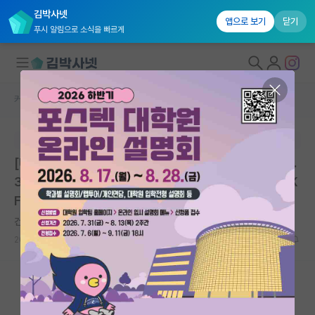
김박사넷
앱으로 보기
닫기
푸시 알림으로 소식을 빠르게
커뮤니티 홈
대학원생 모집 게시판
대학원생 모집
본문이 수정되지 않는 박제글입니다.
국내대학원 정보
[UST-KFRI 스쿨] 2026년도 후기 2차 신입생 모집 (~6.
연구실&오픈랩
30.) | 과학기술연합대학원대학교 한국식품연구원스쿨 K
FRI | 마감: 2026.06.30. 17:00
커뮤니티
건강한 시몬 드 보부아르
커뮤니티 홈
2026.06.30
0
636
전체글보기
베스트 게시판
IF 명예의전당