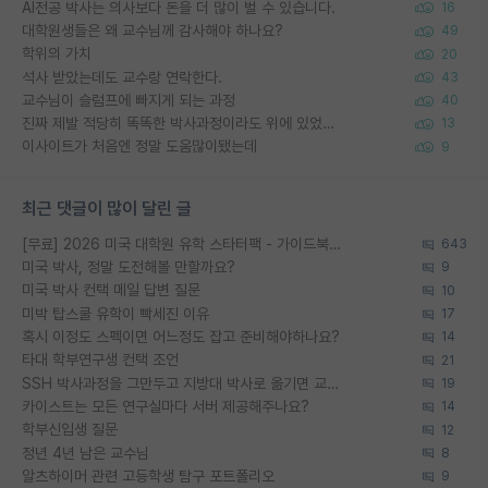
AI전공 박사는 의사보다 돈을 더 많이 벌 수 있습니다.
16
대학원생들은 왜 교수님께 감사해야 하나요?
49
학위의 가치
20
석사 받았는데도 교수랑 연락한다.
43
교수님이 슬럼프에 빠지게 되는 과정
40
진짜 제발 적당히 똑똑한 박사과정이라도 위에 있었으면..
13
이사이트가 처음엔 정말 도움많이됐는데
9
최근 댓글이 많이 달린 글
[무료] 2026 미국 대학원 유학 스타터팩 - 가이드북 & 합격자 컨택메일 템플릿
643
미국 박사, 정말 도전해볼 만할까요?
9
미국 박사 컨택 메일 답변 질문
10
미박 탑스쿨 유학이 빡세진 이유
17
혹시 이정도 스펙이면 어느정도 잡고 준비해야하나요?
14
타대 학부연구생 컨택 조언
21
SSH 박사과정을 그만두고 지방대 박사로 옮기면 교수의 꿈은 끝일까요?
19
카이스트는 모든 연구실마다 서버 제공해주나요?
14
학부신입생 질문
12
정년 4년 남은 교수님
8
알츠하이머 관련 고등학생 탐구 포트폴리오
9