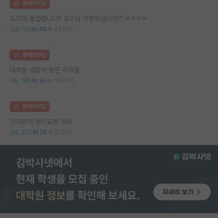
명예의전당
드디어 졸업합니다!! 교수님 마땅하십니까? ㅋㅋㅋㅋ
162
48
33762
명예의전당
대학원 생활이 힘든 이유들
188
36
124010
명예의전당
인과관계 영어표현 정리
352
26
81226