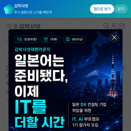
김박사넷
앱으로 보기
닫기
푸시 알림으로 소식을 빠르게
커뮤니티 홈
대학원생 모집 게시판
대학원생 모집
본문이 수정되지 않는 박제글입니다.
국내대학원 정보
[UST-KIST AI-로봇] 2026학년도 후기 2차 신입생 모집
연구실&오픈랩
안내 (2026.... | 과학기술연합대학원대학교 KIST AI-로
봇 | 마감: 2026.06.30. 17:00
커뮤니티
용감한 막스 플랑크
커뮤니티 홈
2026.06.30
0
734
전체글보기
베스트 게시판
IF 명예의전당