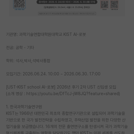
PI 전용 게시판
인문사회 계열 게시판
특수/전문대학원 게시판
기관명: 과학기술연합대학원대학교 KIST AI-로봇
반도체/AI 게시판
전공: 공학 - 기타
장학금/장학생 게시판
학위: 석사,박사,석박사통합
학술 정보 게시판
모집기간: 2026.06.24. 10:00 ~ 2026.06.30. 17:00
홍보 게시판
[UST-KIST school AI-로봇] 2026년 후기 2차 UST 신입생 모집
커리어
(소개 영상 : https://youtu.be/DfTcJ-jW8JQ?feature=shared)
유학교육
1. 한국과학기술연구원
KIST는 1966년 대한민국 최초의 종합연구기관으로 설립되어 과학기술을
이벤트
기반으로 한 국가 발전전략을 수립하였고, 주력산업 발전을 위한 다양한 산
업기술을 보급했습니다. 16개의 전문 출연연구소를 탄생시켜 국가 과학기술
반도체 아카데미
혁신체계를 구축하는 역할을 담당하기도 했던 KIST는 이제 세계를 선도하