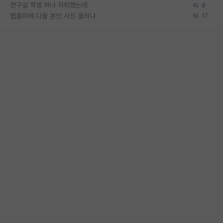
연구실 학생 하나 자퇴했는데
8
랩홈피에 다들 본인 사진 올리냐
17