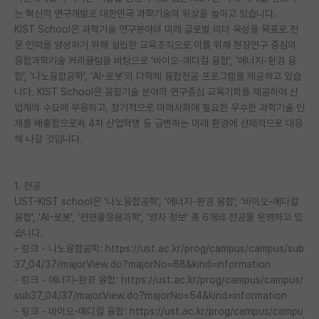
는 혁신적 연구개발로 대한민국 과학기술의 위상을 높이고 있습니다.
재팬라운지 🌸
KIST School은 과학기술 연구분야의 미래 글로벌 리더 육성을 목표로 전
문 인력을 양성하기 위해 설립한 교육조직으로 이를 위해 현장연구 중심의
융합과학기술 커리큘럼을 바탕으로 ‘바이오-메디컬 융합’, ‘에너지-환경 융
합’, ‘나노융합공학’, ‘AI-로봇’의 다학제 융합전공 프로그램을 제공하고 있습
니다. KIST School은 융합기술 분야의 연구중심 교육기회를 제공하여 산
업계의 수요에 부응하고, 장기적으로 미래사회에 필요한 우수한 과학기술 인
재를 배출함으로써 4차 산업혁명 등 급변하는 미래 환경에 선제적으로 대응
해 나갈 것입니다.
1. 전공
UST-KIST school은 '나노융합공학', '에너지-환경 융합', '바이오-메디컬
융합', 'AI-로봇', '천연물응용과학', '양자 정보' 총 6개의 전공을 운영하고 있
습니다.
- 링크 - 나노융합공학: https://ust.ac.kr/prog/campus/campus/sub
37_04/37/majorView.do?majorNo=68&kind=information
- 링크 - 에너지-환경 융합: https://ust.ac.kr/prog/campus/campus/
sub37_04/37/majorView.do?majorNo=54&kind=information
- 링크 - 바이오-메디컬 융합: https://ust.ac.kr/prog/campus/campu