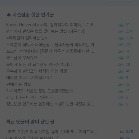
🔥 시선집중 핫한 인기글
Korea University 수학, 컴퓨터과학 이학사, UC Berkeley 산업공학 대학원 공학박사가 되는 것은 쉽지 않겠죠?
10
외부에서 괜찮은 랩을 알아보는 방법 (장문주의)
274
<대학원에 입학하는 법>
1388
소재분야 석박사 대학원생 + 물박사들이 착각하는 거
72
포스텍 억까에 대해 (동문의 학문적 아웃풋에 대한 반박)
50
교수님이 무서워요
16
물박사 되는 건 교수탓도 있는거 아니냐
29
교수님이 슬럼프에 빠지게 되는 과정
40
대학원 어디로 가야할까요?
5
편애 하는 방법
12
이사이트가 처음엔 정말 도움많이됐는데
13
커뮤니티는 다 쓰레기통이지
5
정보보안 연구하는 입장에선 식별가능한 사진을 올리는건 비추이긴함
5
최근 댓글이 많이 달린 글
[무료] 2026 미국 대학원 유학 스타터팩 - 가이드북 & 합격자 컨택메일 템플릿
645
미박 탑스쿨 유학이 빡세진 이유
19