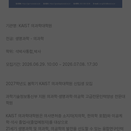
PI 전용 게시판
인문사회 계열 게시판
기관명: KAIST 의과학대학원
특수/전문대학원 게시판
전공: 생명과학 - 의과학
반도체/AI 게시판
학위: 석박사통합,박사
장학금/장학생 게시판
모집기간: 2026.06.29. 10:00 ~ 2026.07.08. 17:30
학술 정보 게시판
홍보 게시판
2027학년도 봄학기 KAIST 의과학대학원 신입생 모집
커리어
과학기술정보통신부 지원 의과학·생명과학·의공학 고급전문인력양성 전문대
유학교육
학원
이벤트
KAIST 의과학대학원은 의사면허증 소지자(치의학, 한의학 포함)와 이공계
학·석사 졸업사(졸업예정자)를 대상으로
반도체 아카데미
21세기 생명과학 및 의과학, 의공학의 발전을 선도할 수 있는 융합연구인력