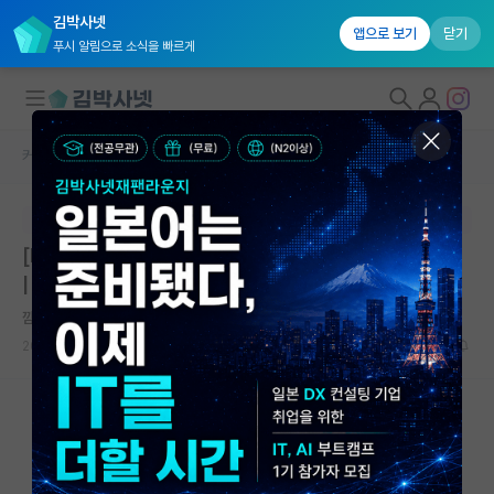
김박사넷
앱으로 보기
닫기
푸시 알림으로 소식을 빠르게
커뮤니티 홈
대학원생 모집 게시판
대학원생 모집
본문이 수정되지 않는 박제글입니다.
국내대학원 정보
[KAIST 의과학대학원] 2027학년도 봄학기 신입생 모집
연구실&오픈랩
| KAIST 의과학대학원 | 마감: 2026.07.08. 17:30
커뮤니티
깜찍한 아르키메데스
2026.06.03
0
3009
커뮤니티 홈
전체글보기
베스트 게시판
IF 명예의전당