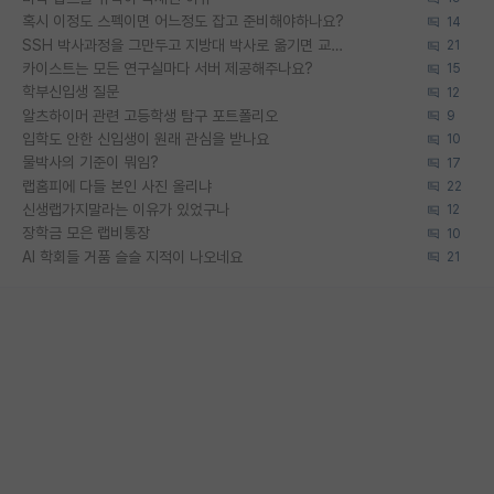
혹시 이정도 스펙이면 어느정도 잡고 준비해야하나요?
14
SSH 박사과정을 그만두고 지방대 박사로 옮기면 교수의 꿈은 끝일까요?
21
카이스트는 모든 연구실마다 서버 제공해주나요?
15
학부신입생 질문
12
알츠하이머 관련 고등학생 탐구 포트폴리오
9
입학도 안한 신입생이 원래 관심을 받나요
10
물박사의 기준이 뭐임?
17
랩홈피에 다들 본인 사진 올리냐
22
신생랩가지말라는 이유가 있었구나
12
장학금 모은 랩비통장
10
AI 학회들 거품 슬슬 지적이 나오네요
21