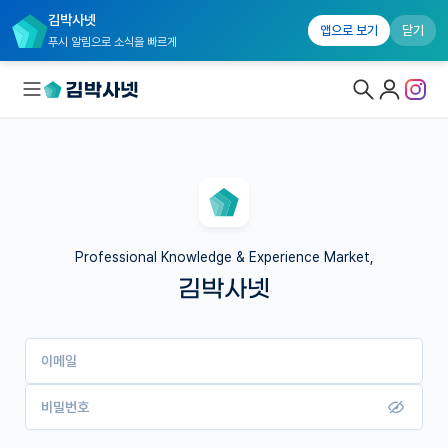
김박사넷
앱으로 보기
닫기
푸시 알림으로 소식을 빠르게
대학원생 모집
국내대학원 정보
연구실&오픈랩
Professional Knowledge & Experience Market,
김박사넷
커뮤니티
커리어
이메일
유학교육
이벤트
비밀번호
반도체 아카데미