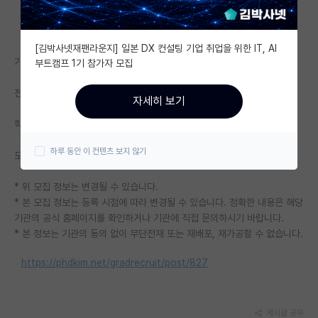
자유 게시판(아무개랩)
[김박사넷재팬라운지] 일본 DX 컨설팅 기업 취업을 위한 IT, AI
미국 유학 게시판
기관명: 한양대학교 공학대학원
부트캠프 1기 참가자 모집
미국 대학원 합격 후기 게시판
전공: 공학 - 전공 무관
자세히 보기
대학원생 모집 게시판
학위: 석사
대학원 합격 후기 게시판
하루 동안 이 컨텐츠 보지 않기
모집기간: 2026.05.06. 10:00 ~ 2026.05.21. 23:59
연구실(PI) 홍보 게시판
* 위 모집 정보는 변경될 수 있습니다.
석박사 채용 정보 게시판
* 본 모집 정보는 등록 시점에 따라 변경될 수 있습니다. 정확한 내용은 해당
기관의 공식 홈페이지를 확인하거나 기관에 직접 문의하시기 바랍니다.
임용 정보 게시판
* 본 정보는 기관의 동의 없이 무단전재 또는 재배포, 재가공할 수 없습니다.
학부 인턴 게시판
https://phdkim.net/gradrecruit/post/827
취업 게시판
임용 후기 게시판
게시글 공유