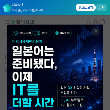
김박사넷
앱으로 보기
닫기
푸시 알림으로 소식을 빠르게
커뮤니티 홈
대학원생 모집 게시판
대학원생 모집
본문이 수정되지 않는 박제글입니다.
국내대학원 정보
[입학] 2026학년도 후기 공학대학원 신입생 모집요강 |
연구실&오픈랩
한양대학교 공학대학원 | 마감: 2026.05.21. 23:59
커뮤니티
똑똑한 요하네스 케플러
2026.05.11
0
705
커뮤니티 홈
전체글보기
베스트 게시판
IF 명예의전당