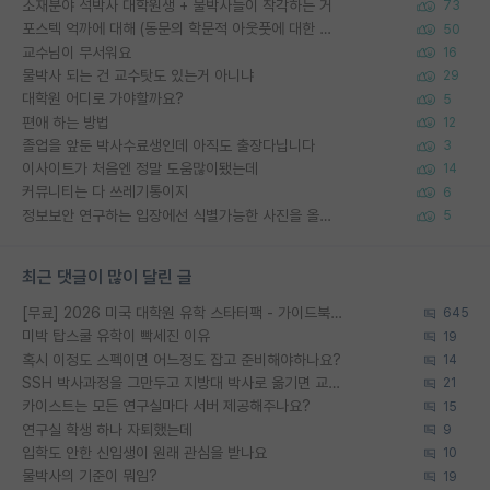
소재분야 석박사 대학원생 + 물박사들이 착각하는 거
73
포스텍 억까에 대해 (동문의 학문적 아웃풋에 대한 반박)
50
교수님이 무서워요
16
물박사 되는 건 교수탓도 있는거 아니냐
29
대학원 어디로 가야할까요?
5
편애 하는 방법
12
졸업을 앞둔 박사수료생인데 아직도 출장다닙니다
3
이사이트가 처음엔 정말 도움많이됐는데
14
커뮤니티는 다 쓰레기통이지
6
정보보안 연구하는 입장에선 식별가능한 사진을 올리는건 비추이긴함
5
최근 댓글이 많이 달린 글
[무료] 2026 미국 대학원 유학 스타터팩 - 가이드북 & 합격자 컨택메일 템플릿
645
미박 탑스쿨 유학이 빡세진 이유
19
혹시 이정도 스펙이면 어느정도 잡고 준비해야하나요?
14
SSH 박사과정을 그만두고 지방대 박사로 옮기면 교수의 꿈은 끝일까요?
21
카이스트는 모든 연구실마다 서버 제공해주나요?
15
연구실 학생 하나 자퇴했는데
9
입학도 안한 신입생이 원래 관심을 받나요
10
물박사의 기준이 뭐임?
19