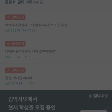
물로 더 멀리 바라보세요.
명예의전당
학회가서 우연히 포닥인터뷰까지 보고 온 후기
298
41
72381
명예의전당
대학원생은 왜 돈에 대해 초연해야함?
233
98
53789
명예의전당
졸업, 학계를 떠나며
72
24
15100