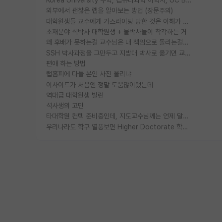
Korea University 수학, 컴퓨터과학 이학사, UC Berkeley 산업공학 대학원 공학박사가 되는 것은 쉽지 않겠죠?
외부에서 괜찮은 랩을 알아보는 방법 (장문주의)
대학원생들 교수에게 가스라이팅 당한 것은 이해가 갑니다. 안타깝네요.
소재분야 석박사 대학원생 + 물박사들이 착각하는 거
왜 후배가 못하는걸 교수님은 내 책임으로 돌리는걸까요?
SSH 박사과정을 그만두고 지방대 박사로 옮기면 교수의 꿈은 끝일까요?
편애 하는 방법
랩홈피에 다들 본인 사진 올리냐
이사이트가 처음엔 정말 도움많이됐는데
역대급 대학원생 빌런
석사생의 고민
타대학원 컨텍 준비중인데, 지도교수님께는 언제 말씀드려야 할까요?
우리나라도 학구 열풍보면 Higher Doctorate 학위가 필요하다고 봅니다.