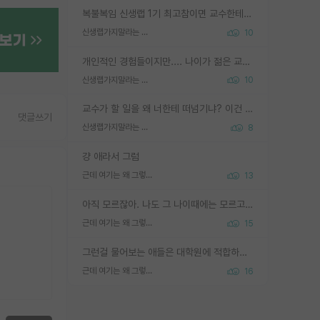
복불복임 신생랩 1기 최고참이면 교수한테 직접 지도받는 시간이 매우 많음 제대로 된 교수라면 말이지 그게 아니라면 그냥 넌 해방 불가능한 노예 1호에 감점쓰레기통이 되는거고
신생랩가지말라는 이유가 있었구나
10
개인적인 경험들이지만.... 나이가 젊은 교수일수록 꼰대라는 가면을 쓴 채로 무례함을 행동하는 경우가 거의 90% 정도였음. 나이가 어린데 다른 또래들과 달리 명예, 권력, 재력까지 얻었으니 세상 다 가진 기분이겠지. 오히러 나이 든 교수들이 행동과 말을 더 조심하시더라.
신생랩가지말라는 이유가 있었구나
10
교수가 할 일을 왜 너한테 떠넘기냐? 이건 교수가 제대로 잘 알지 못하는 경우일텐데...
댓글쓰기
신생랩가지말라는 이유가 있었구나
8
걍 애라서 그럼
근데 여기는 왜 그렇게 SPK를 물어보는거임?
13
아직 모르잖아. 나도 그 나이때에는 모르고 평가 받고 안심하고 싶었어.
근데 여기는 왜 그렇게 SPK를 물어보는거임?
15
그런걸 물어보는 애들은 대학원에 적합하지 않다
근데 여기는 왜 그렇게 SPK를 물어보는거임?
16