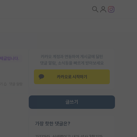
카카오 계정과 연동하여 게시글에 달린
박제글입니다.
댓글 알람, 소식등을 빠르게 받아보세요
카카오로 시작하기
기
댓글 알람
글쓰기
가장 핫한 댓글은?
가지마라. 신생랩이고 내가 석사 3학기차인데 최고참인데 나도 아무것도 모르는데 교수가 후배들 왜 논문 교육 안시키냐. 논문 왜 안 써오냐 닦달한다