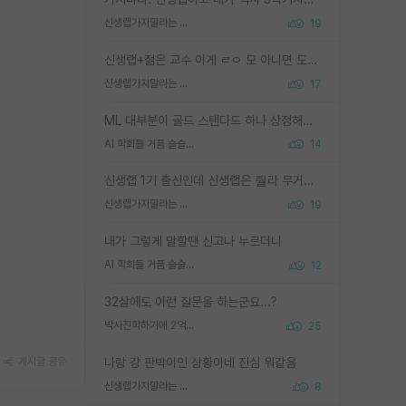
신생랩가지말라는 이유가 있었구나
19
신생랩+젊은 교수 이게 ㄹㅇ 모 아니면 도인듯.
신생랩가지말라는 이유가 있었구나
17
ML 대부분이 골드 스탠다드 하나 상정해놓고 (벤치마크 데이터셋이 여러 개면 여러 개 상정) 그거 얼마나 잘 맞추나 싸움임 가끔 번뜩이는 설계 철학을 보여주는 논문들도 있지만 대부분 그거 성적 얼마나 더 올리느라에 혈안이 되어 있는 측면이 잇음
AI 학회들 거품 슬슬 지적이 나오네요
14
신생랩 1기 출신인데 신생랩은 줠라 무거운 바벨 같은거임. 들면 대박인데 못들면 깔려 죽음. 아무도 알려주지 않는 환경에서 자생해야하지만, 일단 살아남았다면 그 어떤 사람보다 악착같고 생존력 높은 사람으로 거듭날 수 있음
신생랩가지말라는 이유가 있었구나
19
내가 그렇게 말할땐 신고나 누르더니
AI 학회들 거품 슬슬 지적이 나오네요
12
32살에도 이런 질문을 하는군요...?
박사진학하기에 2억은 괜찮은 (?) 정도의 경제력인가요
25
나랑 걍 판박이인 상황이네 진심 뭐같음
게시글 공유
신생랩가지말라는 이유가 있었구나
8