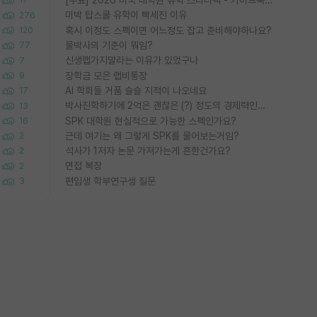
[무료] 2026 미국 대학원 유학 스타터팩 - 가이드북 & 합격자 컨택메일 템플릿
11
미박 탑스쿨 유학이 빡세진 이유
276
혹시 이정도 스펙이면 어느정도 잡고 준비해야하나요?
120
물박사의 기준이 뭐임?
77
신생랩가지말라는 이유가 있었구나
7
장학금 모은 랩비통장
9
AI 학회들 거품 슬슬 지적이 나오네요
17
박사진학하기에 2억은 괜찮은 (?) 정도의 경제력인가요
13
SPK 대학원 현실적으로 가능한 스펙인가요?
16
근데 여기는 왜 그렇게 SPK를 물어보는거임?
2
석사가 1저자 논문 가져가는게 흔한건가요?
2
면접 복장
2
편입생 학부연구생 질문
3