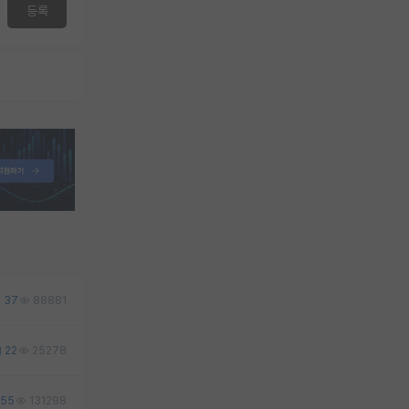
등록
37
88881
22
25278
55
131298