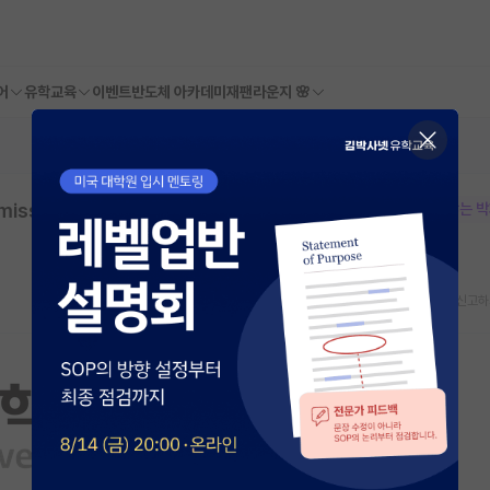
어
유학교육
이벤트
반도체 아카데미
재팬라운지 🌸
 to graduate school in 2... | 대
본문이 수정되지 않는 
스크랩
신고하