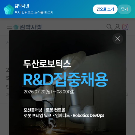
김박사넷
앱으로 보기
닫기
푸시 알림으로 소식을 빠르게
커뮤니티 홈
대학원생 모집 게시판
대학원생 모집
본문이 수정되지 않는 박제글입니다.
국내대학원 정보
2027학년도 봄학기 1차 전형 오픈랩 참가 신청 안내 | GI
연구실&오픈랩
ST 대학원 | 마감: 2026.05.29. 23:59
커뮤니티
만만한 마르셀 프루스트
2026.05.08
0
2234
커뮤니티 홈
전체글보기
베스트 게시판
IF 명예의전당