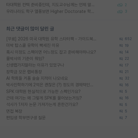
타대학원 컨텍 준비중인데, 지도교수님께는 언제 말씀드려야 할까요?
2
우리나라도 학구 열풍보면 Higher Doctorate 학위가 필요하다고 봅니다.
3
최근 댓글이 많이 달린 글
[무료] 2026 미국 대학원 유학 스타터팩 - 가이드북 & 합격자 컨택메일 템플릿
652
미박 탑스쿨 유학이 빡세진 이유
19
혹시 이정도 스펙이면 어느정도 잡고 준비해야하나요?
14
물박사의 기준이 뭐임?
22
신생랩가지말라는 이유가 있었구나
17
장학금 모은 랩비통장
21
AI 학회들 거품 슬슬 지적이 나오네요
32
박사진학하기에 2억은 괜찮은 (?) 정도의 경제력인가요
16
SPK 대학원 현실적으로 가능한 스펙인가요?
5
근데 여기는 왜 그렇게 SPK를 물어보는거임?
16
석사가 1저자 논문 가져가는게 흔한건가요?
5
면접 복장
5
편입생 학부연구생 질문
7