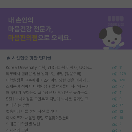
🔥 시선집중 핫한 인기글
Korea University 수학, 컴퓨터과학 이학사, UC Berkeley 산업공학 대학원 공학박사가 되는 것은 쉽지 않겠죠?
11
외부에서 괜찮은 랩을 알아보는 방법 (장문주의)
278
대학원생들 교수에게 가스라이팅 당한 것은 이해가 갑니다. 안타깝네요.
120
소재분야 석박사 대학원생 + 물박사들이 착각하는 거
77
왜 후배가 못하는걸 교수님은 내 책임으로 돌리는걸까요?
7
SSH 박사과정을 그만두고 지방대 박사로 옮기면 교수의 꿈은 끝일까요?
9
편애 하는 방법
17
랩홈피에 다들 본인 사진 올리냐
13
이사이트가 처음엔 정말 도움많이됐는데
16
역대급 대학원생 빌런
2
석사생의 고민
2