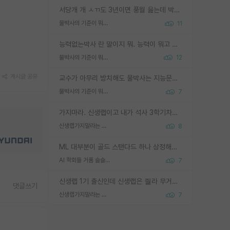
서당개 개 ㅅㄲ도 3년이면 풍월 읊는데 박사 5년 이상 대리고 있으면서 물된건 교수 탓 맞는ㄱ게 거기가 서당이 아니란 소리임
물박사의 기준이 뭐임?
11
능력없는박사 란 말이지 뭐. 능력이 뭐고 능력이 있다는게 뭔지는 사람마다 기준이 다르니까 얘기해봐야 서로 자기 기준만 얘기해서 논쟁이 끝이 안나고. 주위에서 능력있고 야심있는 신입생이 교수가 유의미한 피드백을 아예 안주면서 제대로된 과제에 참여해볼 기회도 제공하지 않고 잡일 뺑뺑이만 돌려서 맨날 단순작업만 하면서 밤새다가 눈빛이 점점 죽어가는걸 본 사람은 물박사는 교수탓이라고 하고, 교수는 이것저것 알려도 주고 기회도 주고 사수 동기 붙여주면서 어떻게든 끌고가려고 하는데 본인이 매일 뺀질거리면서 출근 하는둥마는둥 하다가 기껏 와서도 폰이나 쳐다보다가 실험 망치고 저녁약속있어서 먼저 가볼게요~ 하는걸 본 사람은 물박사는 본인탓이라고 함.
물박사의 기준이 뭐임?
12
게시글 공유
교수가 아무리 방치해도 물박사는 지능문제고 본인 의지 문제임. 만물 교수탓 하는 애들이 이상한거임.
물박사의 기준이 뭐임?
7
가지마라. 신생랩이고 내가 석사 3학기차인데 최고참인데 나도 아무것도 모르는데 교수가 후배들 왜 논문 교육 안시키냐. 논문 왜 안 써오냐 닦달한다
신생랩가지말라는 이유가 있었구나
8
ML 대부분이 골드 스탠다드 하나 상정해놓고 (벤치마크 데이터셋이 여러 개면 여러 개 상정) 그거 얼마나 잘 맞추나 싸움임 가끔 번뜩이는 설계 철학을 보여주는 논문들도 있지만 대부분 그거 성적 얼마나 더 올리느라에 혈안이 되어 있는 측면이 잇음
AI 학회들 거품 슬슬 지적이 나오네요
7
신생랩 1기 출신인데 신생랩은 줠라 무거운 바벨 같은거임. 들면 대박인데 못들면 깔려 죽음. 아무도 알려주지 않는 환경에서 자생해야하지만, 일단 살아남았다면 그 어떤 사람보다 악착같고 생존력 높은 사람으로 거듭날 수 있음
댓글쓰기
신생랩가지말라는 이유가 있었구나
7