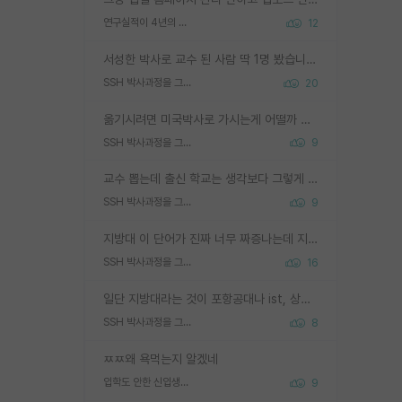
연구실적이 4년의 공백이 있는거 어떻게 생각하냐
12
서성한 박사로 교수 된 사람 딱 1명 봤습니다. 근데 지방대 박사로 교수된 거는 기적이 일어나야되요. 서성한 학부부터여도 빡센게 교수임용일텐데 지방대박사로 무슨 교수가 되나요...... 중소기업/중견기업 팀장급/연구소장급이나 될거 같네요.
SSH 박사과정을 그만두고 지방대 박사로 옮기면 교수의 꿈은 끝일까요?
20
옮기시려면 미국박사로 가시는게 어떨까 싶네요. 교수가 꿈이면 미국박사 하고 미국교수 까지 같이 노리시는게 기회가 많지 않을까요?
SSH 박사과정을 그만두고 지방대 박사로 옮기면 교수의 꿈은 끝일까요?
9
교수 뽑는데 출신 학교는 생각보다 그렇게 안 봄. 앞으로는 더 안 보게 될거임. 박사는 어디서 진행해도 됨. 단, 제대로 쌓고 좋은 실적 만들 수 있다면. 그런데 지방대는 그럴 가능성이 지극히 낮음. 나만 열심히 잘 하면 된다? 인간은 주변 환경에 지배되는 나약한 존재임. 주변의 지방대 대학원생과 섞이고 지방 특유의 여유로움 또는 나쁘게 얘기해서 나태함에 젖어 살다보면 교수의 꿈 자체를 잊어버리게 될 가능성도 있음. 주변 환경이 70~80%임.
SSH 박사과정을 그만두고 지방대 박사로 옮기면 교수의 꿈은 끝일까요?
9
지방대 이 단어가 진짜 너무 짜증나는데 지방대면 다 그냥 쓰레기인가요? 무슨 말 같지도 않은 댓글들이 있는건지??? 지방에도 충분히 좋은 대학 많고 충분히 잘하는 교수님들 많습니다 포항공대 4개 IST 대표 지거국들 여기 모두 다 지방에 있고 여기 출신들 중에 교수하는 분들 적지 않습니다 지거국 출신이 무슨 교수를 하냐?라고 생각할 사람들 많은데 상위 대표 지거국에 아웃라이어들 많습니다 결국 개인의 연구역량과 실적이 중요합니다 이 역량을 펼치는데 있어서 지도교수와의 합도 중요합니다. 그리고 경력이 필요하면 해외포닥까지 다녀오세요
SSH 박사과정을 그만두고 지방대 박사로 옮기면 교수의 꿈은 끝일까요?
16
일단 지방대라는 것이 포항공대나 ist, 상위 지거국은 아니라고 생각하겠습니다. 그런곳은 서성한에 비해 소위 대학 네임밸류가 크게 뒤떨어지지는 않으니까요. 대학 이름이 중요하냐? 당연합니다. 대학 이름이 좋아서 좋은 아웃풋이 나오는 것이냐, 좋은 대학은 좋은 사람과 좋은 기회가 몰려있으니 아웃풋도 자연스럽게 좋아지는 것이냐? 대답하기 어려운 문제입니다. 아직 한국 사회에서 학벌을 보는 것도, 특히 이공계를 중심으로 학벌보다는 실적 위주라는 분위기가 형성되는 것도 사실입니다. 지방대 출신으로 전임교수가 될수 있느냐? 가능 불가능을 따지면 당연히 가능입니다. 지방대 박사 출신으로 전임교원이 된 경우가 실제로 있으니까요. 현실적인 가능성이 있느냐? 지금 이정도 대학의 교수가 되고싶다고 생각되는 대학 들어가서 컴공과 교수 목록 켜고 박사 어디서 받았는지 쭉 한번 보세요. 냉정하게 지방대 출신인 분들이 많지는 않으실겁니다.
SSH 박사과정을 그만두고 지방대 박사로 옮기면 교수의 꿈은 끝일까요?
8
ㅉㅉ왜 욕먹는지 알겠네
입학도 안한 신입생이 원래 관심을 받나요
9