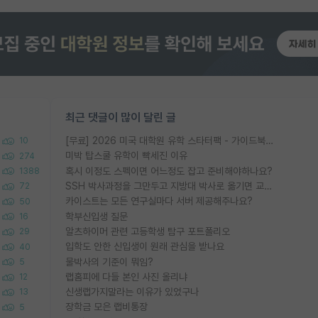
최근 댓글이 많이 달린 글
[무료] 2026 미국 대학원 유학 스타터팩 - 가이드북 & 합격자 컨택메일 템플릿
10
미박 탑스쿨 유학이 빡세진 이유
274
혹시 이정도 스펙이면 어느정도 잡고 준비해야하나요?
1388
SSH 박사과정을 그만두고 지방대 박사로 옮기면 교수의 꿈은 끝일까요?
72
카이스트는 모든 연구실마다 서버 제공해주나요?
50
학부신입생 질문
16
알츠하이머 관련 고등학생 탐구 포트폴리오
29
입학도 안한 신입생이 원래 관심을 받나요
40
물박사의 기준이 뭐임?
5
랩홈피에 다들 본인 사진 올리냐
12
신생랩가지말라는 이유가 있었구나
13
장학금 모은 랩비통장
5