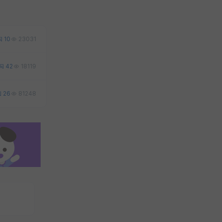
10
23031
42
18119
26
81248