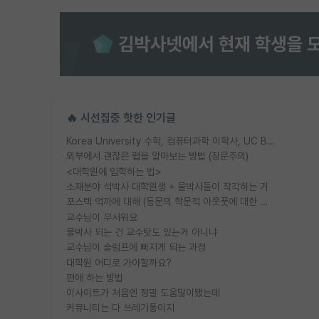
🔥 시선집중 핫한 인기글
Korea University 수학, 컴퓨터과학 이학사, UC Berkeley 산업공학 대학원 공학박사가 되는 것은 쉽지 않겠죠?
외부에서 괜찮은 랩을 알아보는 방법 (장문주의)
<대학원에 입학하는 법>
소재분야 석박사 대학원생 + 물박사들이 착각하는 거
포스텍 억까에 대해 (동문의 학문적 아웃풋에 대한 반박)
교수님이 무서워요
물박사 되는 건 교수탓도 있는거 아니냐
교수님이 슬럼프에 빠지게 되는 과정
대학원 어디로 가야할까요?
편애 하는 방법
이사이트가 처음엔 정말 도움많이됐는데
커뮤니티는 다 쓰레기통이지