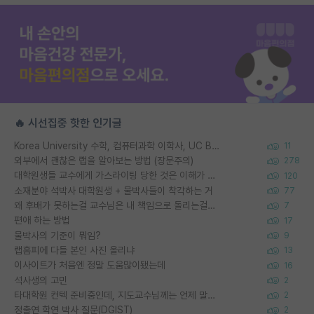
🔥 시선집중 핫한 인기글
Korea University 수학, 컴퓨터과학 이학사, UC Berkeley 산업공학 대학원 공학박사가 되는 것은 쉽지 않겠죠?
11
외부에서 괜찮은 랩을 알아보는 방법 (장문주의)
278
대학원생들 교수에게 가스라이팅 당한 것은 이해가 갑니다. 안타깝네요.
120
소재분야 석박사 대학원생 + 물박사들이 착각하는 거
77
왜 후배가 못하는걸 교수님은 내 책임으로 돌리는걸까요?
7
편애 하는 방법
17
물박사의 기준이 뭐임?
9
랩홈피에 다들 본인 사진 올리냐
13
이사이트가 처음엔 정말 도움많이됐는데
16
석사생의 고민
2
타대학원 컨텍 준비중인데, 지도교수님께는 언제 말씀드려야 할까요?
2
정출연 학연 박사 질문(DGIST)
2