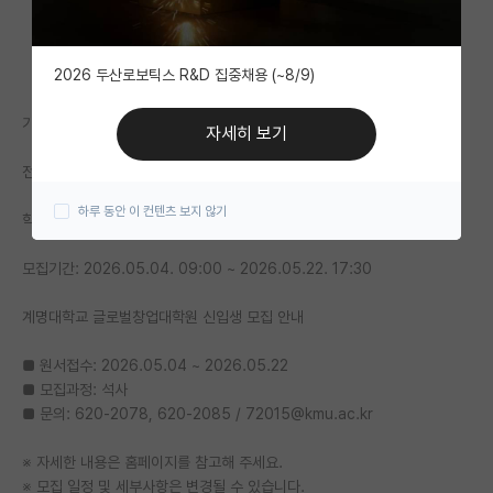
자유 게시판(아무개랩)
2026 두산로보틱스 R&D 집중채용 (~8/9)
미국 유학 게시판
기관명: 계명대학교 글로벌창업대학원
미국 대학원 합격 후기 게시판
자세히 보기
전공: 전공 무관 - 전공 무관
대학원생 모집 게시판
하루 동안 이 컨텐츠 보지 않기
대학원 합격 후기 게시판
학위: 석사
연구실(PI) 홍보 게시판
모집기간: 2026.05.04. 09:00 ~ 2026.05.22. 17:30
석박사 채용 정보 게시판
계명대학교 글로벌창업대학원 신입생 모집 안내
임용 정보 게시판
■ 원서접수: 2026.05.04 ~ 2026.05.22
■ 모집과정: 석사
학부 인턴 게시판
■ 문의: 620-2078, 620-2085 / 72015@kmu.ac.kr
취업 게시판
※ 자세한 내용은 홈페이지를 참고해 주세요.
임용 후기 게시판
※ 모집 일정 및 세부사항은 변경될 수 있습니다.