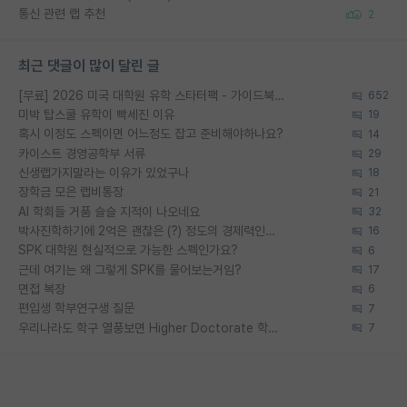
통신 관련 랩 추천
2
최근 댓글이 많이 달린 글
[무료] 2026 미국 대학원 유학 스타터팩 - 가이드북 & 합격자 컨택메일 템플릿
652
미박 탑스쿨 유학이 빡세진 이유
19
혹시 이정도 스펙이면 어느정도 잡고 준비해야하나요?
14
카이스트 경영공학부 서류
29
신생랩가지말라는 이유가 있었구나
18
장학금 모은 랩비통장
21
AI 학회들 거품 슬슬 지적이 나오네요
32
박사진학하기에 2억은 괜찮은 (?) 정도의 경제력인가요
16
SPK 대학원 현실적으로 가능한 스펙인가요?
6
근데 여기는 왜 그렇게 SPK를 물어보는거임?
17
면접 복장
6
편입생 학부연구생 질문
7
우리나라도 학구 열풍보면 Higher Doctorate 학위가 필요하다고 봅니다.
7