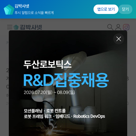
김박사넷
앱으로 보기
닫기
푸시 알림으로 소식을 빠르게
커뮤니티 홈
대학원생 모집 게시판
대학원생 모집
본문이 수정되지 않는 박제글입니다.
국내대학원 정보
2026학년도 후기 글로벌창업대학원 신입생 모집 안내 |
연구실&오픈랩
계명대학교 글로벌창업대학원 | 마감: 2026.05.22. 17:3
0
커뮤니티
허탈한 소크라테스
커뮤니티 홈
2026.05.07
0
205
전체글보기
베스트 게시판
IF 명예의전당