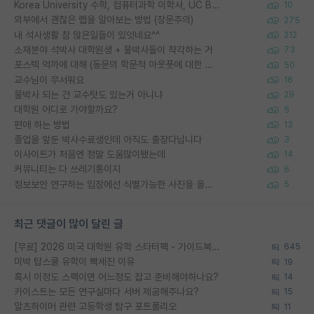
Korea University 수학, 컴퓨터과학 이학사, UC Berkeley 산업공학 대학원 공학박사가 되는 것은 쉽지 않겠죠?
10
외부에서 괜찮은 랩을 알아보는 방법 (장문주의)
275
내 석사생활 참 많은일들이 있엇네요^^
212
소재분야 석박사 대학원생 + 물박사들이 착각하는 거
73
포스텍 억까에 대해 (동문의 학문적 아웃풋에 대한 반박)
50
교수님이 무서워요
16
물박사 되는 건 교수탓도 있는거 아니냐
29
대학원 어디로 가야할까요?
5
편애 하는 방법
13
졸업을 앞둔 박사수료생인데 아직도 출장다닙니다
3
이사이트가 처음엔 정말 도움많이됐는데
14
커뮤니티는 다 쓰레기통이지
6
정보보안 연구하는 입장에선 식별가능한 사진을 올리는건 비추이긴함
5
최근 댓글이 많이 달린 글
[무료] 2026 미국 대학원 유학 스타터팩 - 가이드북 & 합격자 컨택메일 템플릿
645
미박 탑스쿨 유학이 빡세진 이유
19
혹시 이정도 스펙이면 어느정도 잡고 준비해야하나요?
14
카이스트는 모든 연구실마다 서버 제공해주나요?
15
알츠하이머 관련 고등학생 탐구 포트폴리오
11