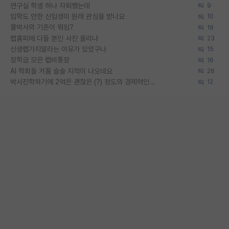
연구실 학생 하나 자퇴했는데
9
입학도 안한 신입생이 원래 관심을 받나요
10
물박사의 기준이 뭐임?
19
랩홈피에 다들 본인 사진 올리냐
23
신생랩가지말라는 이유가 있었구나
15
장학금 모은 랩비통장
16
AI 학회들 거품 슬슬 지적이 나오네요
26
박사진학하기에 2억은 괜찮은 (?) 정도의 경제력인가요
12