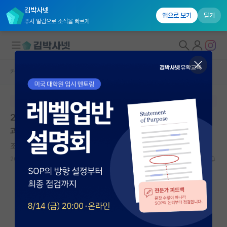
김박사넷
앱으로 보기
닫기
푸시 알림으로 소식을 빠르게
커뮤니티 홈
대학원생 모집 게시판
대학원생 모집
본문이 수정되지 않는 박제글입니다.
국내대학원 정보
2026학년도 후기 신입생 모집 | 고려대학교(세종) 융합
연구실&오픈랩
과학대학원 | 마감: 상시 모집
커뮤니티
조급한 마이클 패러데이
2026.05.05
0
389
커뮤니티 홈
전체글보기
베스트 게시판
IF 명예의전당