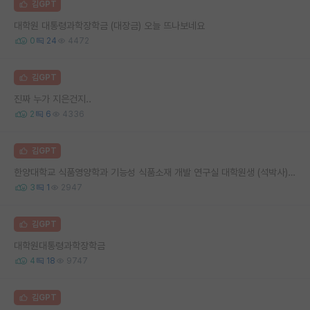
김GPT
대학원 대통령과학장학금 (대장금) 오늘 뜨나보네요
0
24
4472
김GPT
진짜 누가 지은건지..
2
6
4336
김GPT
한양대학교 식품영양학과 기능성 식품소재 개발 연구실 대학원생 (석박사), 연구원(혹은 연구원 보조)분 모집
3
1
2947
김GPT
대학원대통령과학장학금
4
18
9747
김GPT