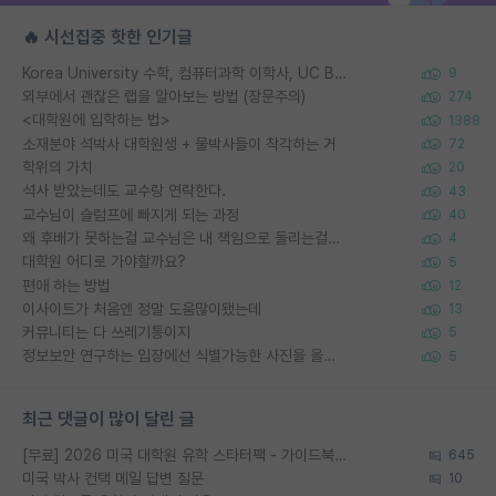
🔥 시선집중 핫한 인기글
Korea University 수학, 컴퓨터과학 이학사, UC Berkeley 산업공학 대학원 공학박사가 되는 것은 쉽지 않겠죠?
9
외부에서 괜찮은 랩을 알아보는 방법 (장문주의)
274
<대학원에 입학하는 법>
1388
소재분야 석박사 대학원생 + 물박사들이 착각하는 거
72
학위의 가치
20
석사 받았는데도 교수랑 연락한다.
43
교수님이 슬럼프에 빠지게 되는 과정
40
왜 후배가 못하는걸 교수님은 내 책임으로 돌리는걸까요?
4
대학원 어디로 가야할까요?
5
편애 하는 방법
12
이사이트가 처음엔 정말 도움많이됐는데
13
커뮤니티는 다 쓰레기통이지
5
정보보안 연구하는 입장에선 식별가능한 사진을 올리는건 비추이긴함
5
최근 댓글이 많이 달린 글
[무료] 2026 미국 대학원 유학 스타터팩 - 가이드북 & 합격자 컨택메일 템플릿
645
미국 박사 컨택 메일 답변 질문
10