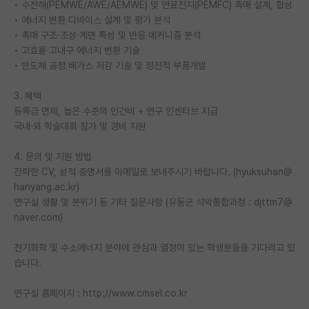
• 수전해(PEMWE/AWE/AEMWE) 및 연료전지(PEMFC) 촉매 설계, 합성
• 에너지 변환 디바이스 설계 및 평가 분석
PI 전용 게시판
• 촉매 구조·조성·계면 특성 및 반응 메커니즘 분석
인문사회 계열 게시판
• 고효율·고내구 에너지 변환 기술
• 반도체 공정 배가스 저감 기술 및 정전척 부품개발
특수/전문대학원 게시판
3. 혜택
반도체/AI 게시판
등록금 면제, 높은 수준의 인건비 + 연구 인센티브 지급
국내·외 학술대회 참가 및 경비 지원
장학금/장학생 게시판
4. 문의 및 지원 방법
학술 정보 게시판
간략한 CV, 성적 증명서를 이메일로 보내주시기 바랍니다. (hyuksuhan@
홍보 게시판
hanyang.ac.kr)
연구실 생활 및 분위기 등 기타 질문사항 (유동균 석박통합과정 : djttm7@
커리어
naver.com)
유학교육
전기화학 및 수소에너지 분야에 관심과 열정이 있는 학생분들을 기다리고 있
습니다.
이벤트
연구실 홈페이지 : http://www.cmsel.co.kr
반도체 아카데미