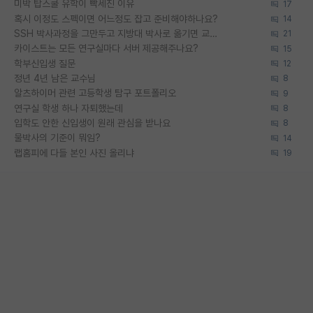
미박 탑스쿨 유학이 빡세진 이유
17
혹시 이정도 스펙이면 어느정도 잡고 준비해야하나요?
14
SSH 박사과정을 그만두고 지방대 박사로 옮기면 교수의 꿈은 끝일까요?
21
카이스트는 모든 연구실마다 서버 제공해주나요?
15
학부신입생 질문
12
정년 4년 남은 교수님
8
알츠하이머 관련 고등학생 탐구 포트폴리오
9
연구실 학생 하나 자퇴했는데
8
입학도 안한 신입생이 원래 관심을 받나요
8
물박사의 기준이 뭐임?
14
랩홈피에 다들 본인 사진 올리냐
19