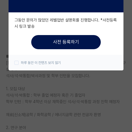
자유 게시판(아무개랩)
그동안 문의가 많았던 레벨업반 설명회를 진행합니다. *사전등록
미국 유학 게시판
시 링크 발송
미국 대학원 합격 후기 게시판
사전 등록하기
대학원생 모집 게시판
■ 연구실 소개
대학원 합격 후기 게시판
[등록금/생활비 지원] 한양대학교 신소재공학과 에너지 촉매 소재·소자 연구
하루 동안 이 컨텐츠 보지 않기
실에서
연구실(PI) 홍보 게시판
석사/석·박통합/박사과정 및 학부 인턴을 모집합니다.
석박사 채용 정보 게시판
1. 모집 대상
임용 정보 게시판
석사/석·박통합 : 학부 졸업 예정자 혹은 기 졸업자
학부 인턴 : 학부 4학년 이상 재학중인 석사/석·박통합 과정 진학 예정자
학부 인턴 게시판
재료(신소재)공학 / 화학공학 / 에너지공학 관련 전공자 환영
취업 게시판
2. 연구 분야
임용 후기 게시판