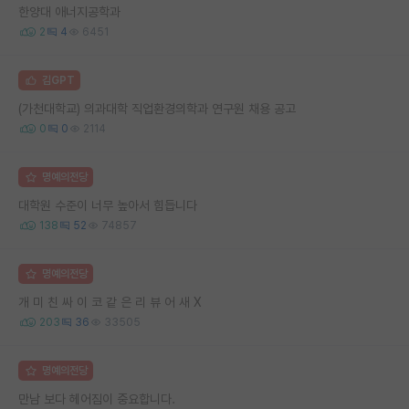
한양대 애너지공학과
2
4
6451
김GPT
(가천대학교) 의과대학 직업환경의학과 연구원 채용 공고
0
0
2114
명예의전당
대학원 수준이 너무 높아서 힘듭니다
138
52
74857
명예의전당
개 미 친 싸 이 코 같 은 리 뷰 어 새 X
203
36
33505
명예의전당
만남 보다 헤어짐이 중요합니다.