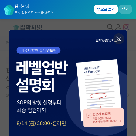
김박사넷
앱으로 보기
닫기
푸시 알림으로 소식을 빠르게
커뮤니티 홈
연구실(PI) 홍보 게시판
대학원생 모집
본문이 수정되지 않는 박제글입니다.
국내대학원 정보
한양대학교 신소재공학과 에너지 촉매 소재 및 소자 연구
연구실&오픈랩
실 대학원생 모집
커뮤니티
성실한 밀턴 프리드먼
2026.06.23
0
1147
커뮤니티 홈
전체글보기
베스트 게시판
IF 명예의전당