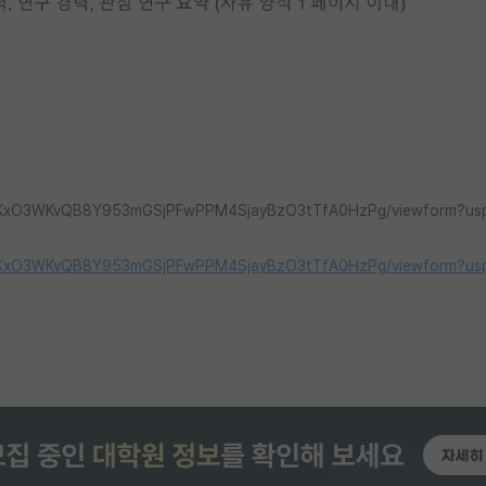
vCSiKxO3WKvQB8Y953mGSjPFwPPM4SjayBzO3tTfA0HzPg/viewform?us
vCSiKxO3WKvQB8Y953mGSjPFwPPM4SjayBzO3tTfA0HzPg/viewform?us