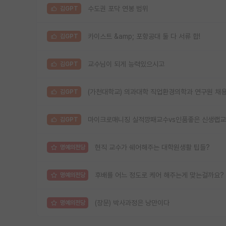
수도권 포닥 연봉 범위
김GPT
카이스트 &amp; 포항공대 둘 다 서류 합!
김GPT
교수님이 되게 능력있으시고
김GPT
(가천대학교) 의과대학 직업환경의학과 연구원 채용
김GPT
마이크로매니징 실적깡패교수vs인품좋은 신생랩
김GPT
현직 교수가 쉐어해주는 대학원생활 팁들?
명예의전당
후배를 어느 정도로 케어 해주는게 맞는걸까요?
명예의전당
(장문) 박사과정은 낭만이다
명예의전당