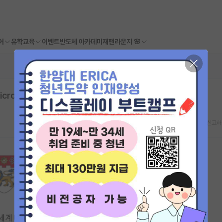
어
유학교육
이벤트
반도체 아카데미
재팬라운지 🌸
crofluidics PhD/Postdoc
스크랩
신고하