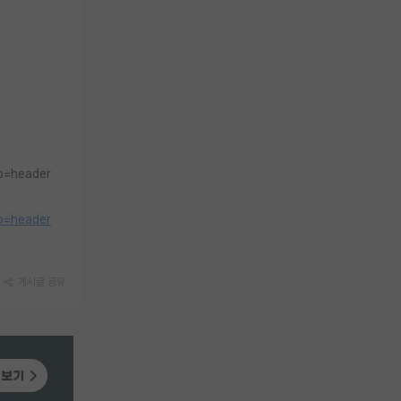
p=header
p=header
게시글 공유