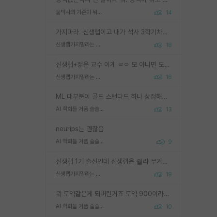
물박사의 기준이 뭐임?
14
가지마라. 신생랩이고 내가 석사 3학기차인데 최고참인데 나도 아무것도 모르는데 교수가 후배들 왜 논문 교육 안시키냐. 논문 왜 안 써오냐 닦달한다
신생랩가지말라는 이유가 있었구나
18
신생랩+젊은 교수 이게 ㄹㅇ 모 아니면 도인듯.
신생랩가지말라는 이유가 있었구나
16
ML 대부분이 골드 스탠다드 하나 상정해놓고 (벤치마크 데이터셋이 여러 개면 여러 개 상정) 그거 얼마나 잘 맞추나 싸움임 가끔 번뜩이는 설계 철학을 보여주는 논문들도 있지만 대부분 그거 성적 얼마나 더 올리느라에 혈안이 되어 있는 측면이 잇음
AI 학회들 거품 슬슬 지적이 나오네요
13
neurips는 괜찮음
AI 학회들 거품 슬슬 지적이 나오네요
9
신생랩 1기 출신인데 신생랩은 줠라 무거운 바벨 같은거임. 들면 대박인데 못들면 깔려 죽음. 아무도 알려주지 않는 환경에서 자생해야하지만, 일단 살아남았다면 그 어떤 사람보다 악착같고 생존력 높은 사람으로 거듭날 수 있음
신생랩가지말라는 이유가 있었구나
19
뭐 토익같은게 되버린거죠 토익 900이라고 영어잘하는건 아닙니다만 잘하는사람은 다 900을 넘는 그런
AI 학회들 거품 슬슬 지적이 나오네요
10