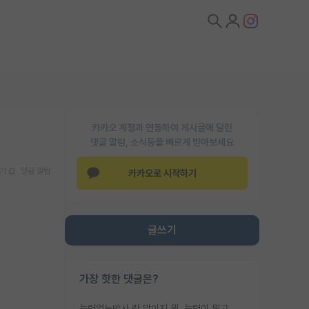
카카오 계정과 연동하여 게시글에 달린
댓글 알람, 소식등을 빠르게 받아보세요
기
댓글 알람
카카오로 시작하기
글쓰기
가장 핫한 댓글은?
능력없는박사 란 말이지 뭐. 능력이 뭐고 능력이 있다는게 뭔지는 사람마다 기준이 다르니까 얘기해봐야 서로 자기 기준만 얘기해서 논쟁이 끝이 안나고. 주위에서 능력있고 야심있는 신입생이 교수가 유의미한 피드백을 아예 안주면서 제대로된 과제에 참여해볼 기회도 제공하지 않고 잡일 뺑뺑이만 돌려서 맨날 단순작업만 하면서 밤새다가 눈빛이 점점 죽어가는걸 본 사람은 물박사는 교수탓이라고 하고, 교수는 이것저것 알려도 주고 기회도 주고 사수 동기 붙여주면서 어떻게든 끌고가려고 하는데 본인이 매일 뺀질거리면서 출근 하는둥마는둥 하다가 기껏 와서도 폰이나 쳐다보다가 실험 망치고 저녁약속있어서 먼저 가볼게요~ 하는걸 본 사람은 물박사는 본인탓이라고 함.