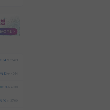
14
12421
13
4014
1
9
4910
10
3760