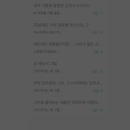
내가 그렇게 말할땐 신고나 누르더니
AI 학회들 거품 슬슬 지적이 나오네요
11
32살에도 이런 질문을 하는군요...?
박사진학하기에 2억은 괜찮은 (?) 정도의 경제력인가요
24
개인적인 경험들이지만.... 나이가 젊은 교수일수록 꼰대라는 가면을 쓴 채로 무례함을 행동하는 경우가 거의 90% 정도였음. 나이가 어린데 다른 또래들과 달리 명예, 권력, 재력까지 얻었으니 세상 다 가진 기분이겠지. 오히러 나이 든 교수들이 행동과 말을 더 조심하시더라.
신생랩가지말라는 이유가 있었구나
9
걍 애라서 그럼
근데 여기는 왜 그렇게 SPK를 물어보는거임?
12
아직 모르잖아. 나도 그 나이때에는 모르고 평가 받고 안심하고 싶었어.
근데 여기는 왜 그렇게 SPK를 물어보는거임?
9
그런걸 물어보는 애들은 대학원에 적합하지 않다
근데 여기는 왜 그렇게 SPK를 물어보는거임?
14