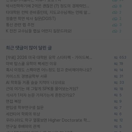
박사진학하기에 2억은 괜찮은 (?) 정도의 경제력인가요
8
타대학원 컨텍 준비중인데, 지도교수님께는 언제 말씀드려야 할까요?
2
정출연 학연 박사 질문(DGIST)
2
통신 관련 랩 추천
3
K 전전 교수님들 랩실 어떤지 질문드려요!
2
최근 댓글이 많이 달린 글
[무료] 2026 미국 대학원 유학 스타터팩 - 가이드북 & 합격자 컨택메일 템플릿
653
미박 탑스쿨 유학이 빡세진 이유
19
혹시 이정도 스펙이면 어느정도 잡고 준비해야하나요?
14
카이스트 경영공학부 서류
31
AI 학회들 거품 슬슬 지적이 나오네요
33
근데 여기는 왜 그렇게 SPK를 물어보는거임?
18
석사가 1저자 논문 가져가는게 흔한건가요?
5
면접 복장
9
편입생 학부연구생 질문
7
세컨티어 학회의 위상
6
우리나라도 학구 열풍보면 Higher Doctorate 학위가 필요하다고 봅니다.
12
연구실 후배와의 관계
5