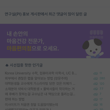
연구실(PI) 홍보 게시판에서 최근 댓글이 많이 달린 글
🔥 시선집중 핫한 인기글
Korea University 수학, 컴퓨터과학 이학사, UC Berkeley 산업공학 대학원 공학박사가 되는 것은 쉽지 않겠죠?
11
외부에서 괜찮은 랩을 알아보는 방법 (장문주의)
280
대학원생들 교수에게 가스라이팅 당한 것은 이해가 갑니다. 안타깝네요.
120
소재분야 석박사 대학원생 + 물박사들이 착각하는 거
77
왜 후배가 못하는걸 교수님은 내 책임으로 돌리는걸까요?
7
편애 하는 방법
17
이사이트가 처음엔 정말 도움많이됐는데
16
신생랩가지말라는 이유가 있었구나
20