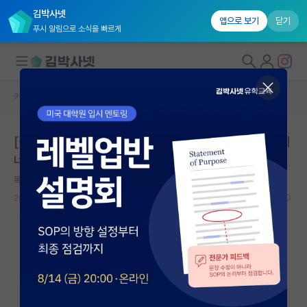
김박사넷
앱으로 보기
닫기
푸시 알림으로 소식을 빠르게
커뮤니티 홈
연구실(PI) 홍보 게시판
대학원생 모집
[싱가포르 국립대학교, NUS] 박사과정 대학원생 모집, 에
국내대학원 정보
너지재료 연구실
연구실&오픈랩
똑똑한 아인슈타인
커뮤니티
2025.12.31
0
3676
커뮤니티 홈
전체글보기
베스트 게시판
IF 명예의전당