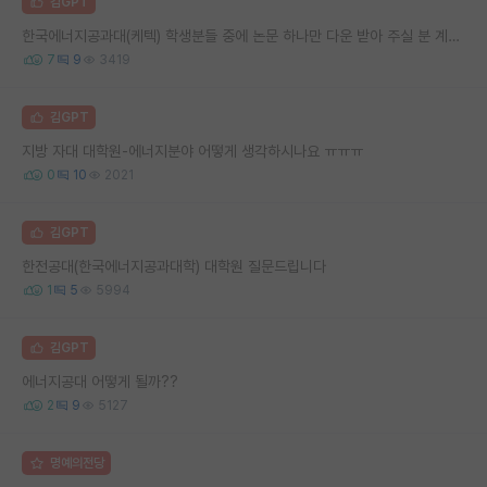
김GPT
한국에너지공과대(케텍) 학생분들 중에 논문 하나만 다운 받아 주실 분 계실까요?
7
9
3419
김GPT
지방 자대 대학원-에너지분야 어떻게 생각하시나요 ㅠㅠㅠ
0
10
2021
김GPT
한전공대(한국에너지공과대학) 대학원 질문드립니다
1
5
5994
김GPT
에너지공대 어떻게 될까??
2
9
5127
명예의전당