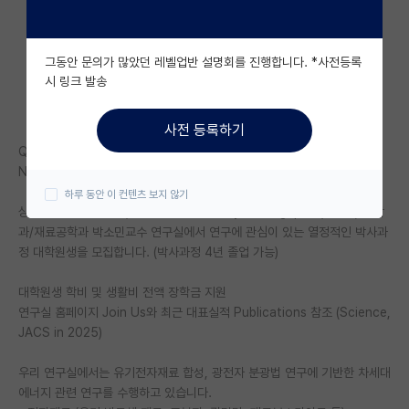
자유 게시판(아무개랩)
그동안 문의가 많았던 레벨업반 설명회를 진행합니다. *사전등록
미국 유학 게시판
시 링크 발송
미국 대학원 합격 후기 게시판
사전 등록하기
대학원생 모집 게시판
QS 세계 대학 순위 8위, QS 세계 재료과 6위, 화학과 순위 7위
NUS 박사과정 2026년 8월학기 입학 모집중 (2027년 1월학기 가능)
대학원 합격 후기 게시판
하루 동안 이 컨텐츠 보지 않기
싱가포르 국립대학교 (National University of Singapore, NUS) 화학
연구실(PI) 홍보 게시판
과/재료공학과 박소민교수 연구실에서 연구에 관심이 있는 열정적인 박사과
정 대학원생을 모집합니다. (박사과정 4년 졸업 가능)
석박사 채용 정보 게시판
임용 정보 게시판
대학원생 학비 및 생활비 전액 장학금 지원
연구실 홈페이지 Join Us와 최근 대표실적 Publications 참조 (Science,
학부 인턴 게시판
JACS in 2025)
취업 게시판
우리 연구실에서는 유기전자재료 합성, 광전자 분광법 연구에 기반한 차세대
에너지 관련 연구를 수행하고 있습니다.
임용 후기 게시판