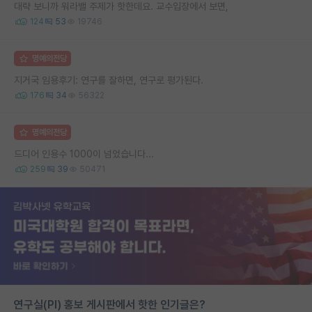
대략 보니까 워라밸 주제가 핫한데요. 교수입장에서 보면,
124
53
19746
명예의전당
지거국 임용후기: 연구를 잘하면, 연구로 평가된다.
176
34
56322
명예의전당
드디어 인용수 1000이 넘었습니다...
259
39
50471
연구실(PI) 홍보 게시판에서 핫한 인기글은?