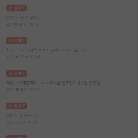
김GPT
한양대 에너지공학과
1
8
13249
김GPT
한양대 에너지공학 ㅈㅇㅅ 교수님 어떤가요 ㅜㅜ
0
12
10246
김GPT
서울대 기계공학과 ㄱㅁㅅ교수님 연료전지시스템 연구실
0
5
10749
김GPT
진짜 누가 지은건지..
2
6
4349