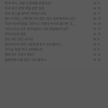
미국 박사, 정말 도전해볼 만할까요?
9
미국 박사 컨택 메일 답변 질문
10
미박 탑스쿨 유학이 빡세진 이유
17
혹시 이정도 스펙이면 어느정도 잡고 준비해야하나요?
14
SSH 박사과정을 그만두고 지방대 박사로 옮기면 교수의 꿈은 끝일까요?
20
카이스트는 모든 연구실마다 서버 제공해주나요?
15
학부신입생 질문
12
정년 4년 남은 교수님
8
알츠하이머 관련 고등학생 탐구 포트폴리오
9
연구실 학생 하나 자퇴했는데
8
물박사의 기준이 뭐임?
12
랩홈피에 다들 본인 사진 올리냐
19