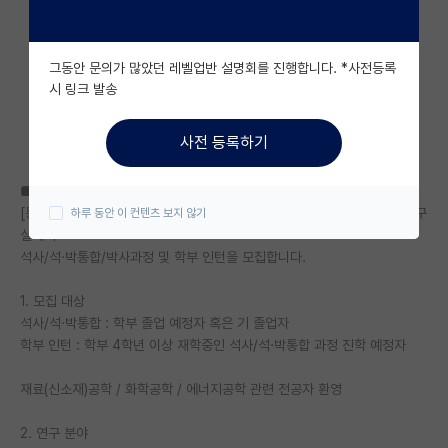
자유 게시판(아무개랩)
그동안 문의가 많았던 레벨업반 설명회를 진행합니다. *사전등록
미국 유학 게시판
시 링크 발송
미국 대학원 합격 후기 게시판
사전 등록하기
대학원생 모집 게시판
■ 연구실 소개
대학원 합격 후기 게시판
[등록금/생활비 지원] 한양대학교 신소재공학과 에너지 촉매 소재·소자 연구
하루 동안 이 컨텐츠 보지 않기
실에서
연구실(PI) 홍보 게시판
석사/석·박통합/박사과정 및 학부 인턴을 모집합니다.
석박사 채용 정보 게시판
1. 모집 대상
임용 정보 게시판
석사/석·박통합 : 학부 졸업 예정자 혹은 기 졸업자
학부 인턴 : 학부 4학년 이상 재학중인 석사/석·박통합 과정 진학 예정자
학부 인턴 게시판
재료(신소재)공학 / 화학공학 / 에너지공학 관련 전공자 환영
취업 게시판
2. 연구 분야
임용 후기 게시판