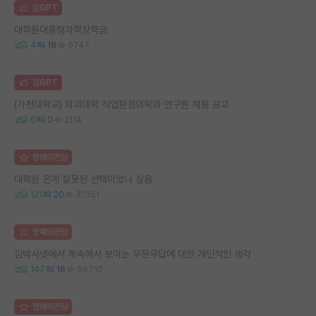
김GPT
대학원대통령과학장학금
4
18
9747
김GPT
(가천대학교) 의과대학 직업환경의학과 연구원 채용 공고
0
0
2114
명예의전당
대학원 온게 잘못된 선택이었나 싶음
121
20
31351
명예의전당
김박사넷에서 계속해서 보이는 우문우답에 대한 개인적인 생각
147
18
66710
명예의전당