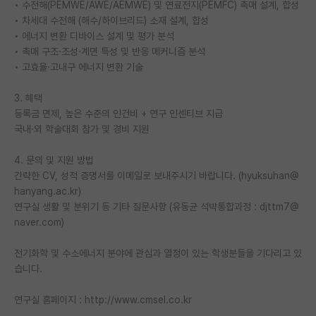
• 수전해(PEMWE/AWE/AEMWE) 및 연료전지(PEMFC) 촉매 설계, 합성
• 차세대 수전해 (해수/하이브리드) 소재 설계, 합성
PI 전용 게시판
• 에너지 변환 디바이스 설계 및 평가 분석
인문사회 계열 게시판
• 촉매 구조·조성·계면 특성 및 반응 메커니즘 분석
• 고효율·고내구 에너지 변환 기술
특수/전문대학원 게시판
3. 혜택
반도체/AI 게시판
등록금 면제, 높은 수준의 인건비 + 연구 인센티브 지급
국내·외 학술대회 참가 및 경비 지원
장학금/장학생 게시판
4. 문의 및 지원 방법
학술 정보 게시판
간략한 CV, 성적 증명서를 이메일로 보내주시기 바랍니다. (hyuksuhan@
홍보 게시판
hanyang.ac.kr)
연구실 생활 및 분위기 등 기타 질문사항 (유동균 석박통합과정 : djttm7@
커리어
naver.com)
유학교육
전기화학 및 수소에너지 분야에 관심과 열정이 있는 학생분들을 기다리고 있
습니다.
이벤트
연구실 홈페이지 : http://www.cmsel.co.kr
반도체 아카데미