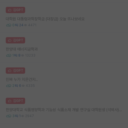
김GPT
대학원 대통령과학장학금 (대장금) 오늘 뜨나보네요
0
24
4471
김GPT
한양대 에너지공학과
1
8
13233
김GPT
진짜 누가 지은건지..
2
6
4335
김GPT
한양대학교 식품영양학과 기능성 식품소재 개발 연구실 대학원생 (석박사), 연구원(혹은 연구원 보조)분 모집
3
1
2947