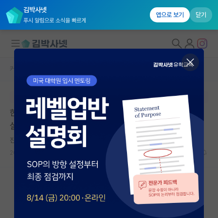
김박사넷
앱으로 보기
닫기
푸시 알림으로 소식을 빠르게
커뮤니티 홈
연구실(PI) 홍보 게시판
대학원생 모집
본문이 수정되지 않는 박제글입니다.
국내대학원 정보
한양대학교 신소재공학과 에너지 촉매 소재 및 소자 연구
연구실&오픈랩
실 대학원생 모집
커뮤니티
진지한 레프 톨스토이
2025.12.24
0
2717
커뮤니티 홈
전체글보기
베스트 게시판
IF 명예의전당