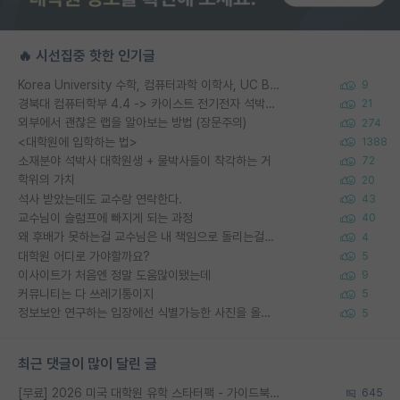
🔥 시선집중 핫한 인기글
Korea University 수학, 컴퓨터과학 이학사, UC Berkeley 산업공학 대학원 공학박사가 되는 것은 쉽지 않겠죠?
9
경북대 컴퓨터학부 4.4 -> 카이스트 전기전자 석박사통합과정 합격
21
외부에서 괜찮은 랩을 알아보는 방법 (장문주의)
274
<대학원에 입학하는 법>
1388
소재분야 석박사 대학원생 + 물박사들이 착각하는 거
72
학위의 가치
20
석사 받았는데도 교수랑 연락한다.
43
교수님이 슬럼프에 빠지게 되는 과정
40
왜 후배가 못하는걸 교수님은 내 책임으로 돌리는걸까요?
4
대학원 어디로 가야할까요?
5
이사이트가 처음엔 정말 도움많이됐는데
9
커뮤니티는 다 쓰레기통이지
5
정보보안 연구하는 입장에선 식별가능한 사진을 올리는건 비추이긴함
5
최근 댓글이 많이 달린 글
[무료] 2026 미국 대학원 유학 스타터팩 - 가이드북 & 합격자 컨택메일 템플릿
645