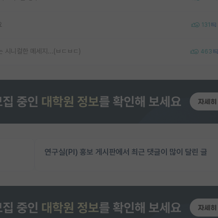
요
131
 시니컬한 메세지...(ㅂㄷㅂㄷ)
463
연구실(PI) 홍보 게시판에서 최근 댓글이 많이 달린 글