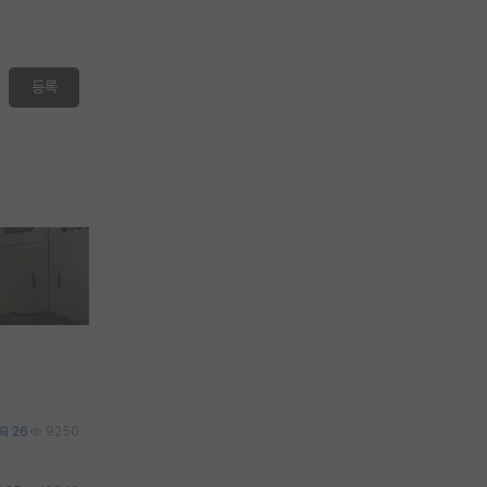
등록
26
9250