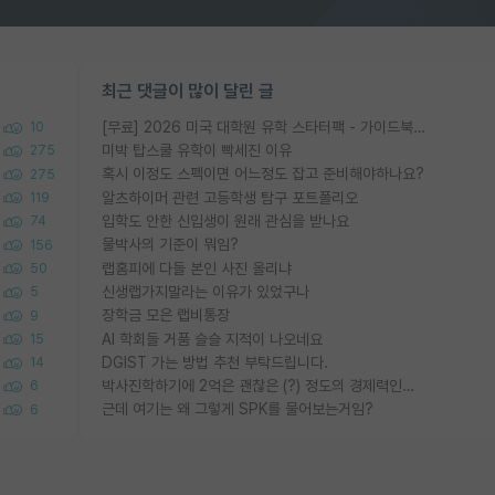
최근 댓글이 많이 달린 글
[무료] 2026 미국 대학원 유학 스타터팩 - 가이드북 & 합격자 컨택메일 템플릿
10
미박 탑스쿨 유학이 빡세진 이유
275
혹시 이정도 스펙이면 어느정도 잡고 준비해야하나요?
275
알츠하이머 관련 고등학생 탐구 포트폴리오
119
입학도 안한 신입생이 원래 관심을 받나요
74
물박사의 기준이 뭐임?
156
랩홈피에 다들 본인 사진 올리냐
50
신생랩가지말라는 이유가 있었구나
5
장학금 모은 랩비통장
9
AI 학회들 거품 슬슬 지적이 나오네요
15
DGIST 가는 방법 추천 부탁드립니다.
14
박사진학하기에 2억은 괜찮은 (?) 정도의 경제력인가요
6
근데 여기는 왜 그렇게 SPK를 물어보는거임?
6