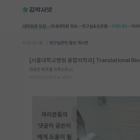
대학원생 모집
국내대학원 정보
연구실&오픈랩
커뮤니티
커리
커뮤니티 홈
연구실(PI) 홍보 게시판
[서울대학교병원 융합의학과] Translational Biom
짓궂은 마르셀 프루스트
2025.11.03
0
2875