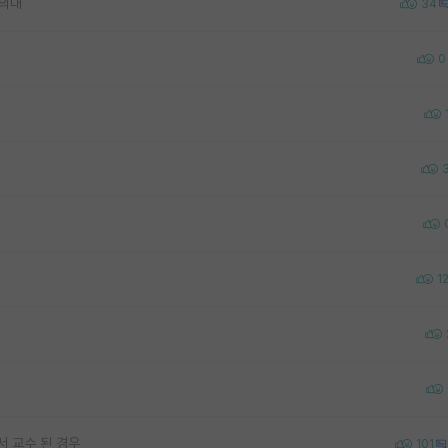
 의대
34
0
1
서 교수 된 경우
101