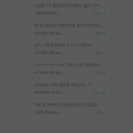
신생랩 1기 출신인데 신생랩은 줠라 무거운 바벨 같은거임. 들면 대박인데 못들면 깔려 죽음. 아무도 알려주지 않는 환경에서 자생해야하지만, 일단 살아남았다면 그 어떤 사람보다 악착같고 생존력 높은 사람으로 거듭날 수 있음
신생랩가지말라는 이유가 있었구나
17
뭐 토익같은게 되버린거죠 토익 900이라고 영어잘하는건 아닙니다만 잘하는사람은 다 900을 넘는 그런
AI 학회들 거품 슬슬 지적이 나오네요
9
내가 그렇게 말할땐 신고나 누르더니
AI 학회들 거품 슬슬 지적이 나오네요
11
ㅋㅋㅋㅋㅋㅋ ㅠㅠ 그래서 일단 유명해지는게 중요한거같습니다
AI 학회들 거품 슬슬 지적이 나오네요
8
32살에도 이런 질문을 하는군요...?
박사진학하기에 2억은 괜찮은 (?) 정도의 경제력인가요
22
나랑 걍 판박이인 상황이네 진심 뭐같음
신생랩가지말라는 이유가 있었구나
8