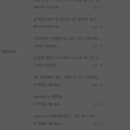
물박사의 기준이 뭐임?
12
능력없는박사 란 말이지 뭐. 능력이 뭐고 능력이 있다는게 뭔지는 사람마다 기준이 다르니까 얘기해봐야 서로 자기 기준만 얘기해서 논쟁이 끝이 안나고. 주위에서 능력있고 야심있는 신입생이 교수가 유의미한 피드백을 아예 안주면서 제대로된 과제에 참여해볼 기회도 제공하지 않고 잡일 뺑뺑이만 돌려서 맨날 단순작업만 하면서 밤새다가 눈빛이 점점 죽어가는걸 본 사람은 물박사는 교수탓이라고 하고, 교수는 이것저것 알려도 주고 기회도 주고 사수 동기 붙여주면서 어떻게든 끌고가려고 하는데 본인이 매일 뺀질거리면서 출근 하는둥마는둥 하다가 기껏 와서도 폰이나 쳐다보다가 실험 망치고 저녁약속있어서 먼저 가볼게요~ 하는걸 본 사람은 물박사는 본인탓이라고 함.
물박사의 기준이 뭐임?
13
가지마라. 신생랩이고 내가 석사 3학기차인데 최고참인데 나도 아무것도 모르는데 교수가 후배들 왜 논문 교육 안시키냐. 논문 왜 안 써오냐 닦달한다
신생랩가지말라는 이유가 있었구나
17
을 융합하여
신생랩+젊은 교수 이게 ㄹㅇ 모 아니면 도인듯.
신생랩가지말라는 이유가 있었구나
16
ML 대부분이 골드 스탠다드 하나 상정해놓고 (벤치마크 데이터셋이 여러 개면 여러 개 상정) 그거 얼마나 잘 맞추나 싸움임 가끔 번뜩이는 설계 철학을 보여주는 논문들도 있지만 대부분 그거 성적 얼마나 더 올리느라에 혈안이 되어 있는 측면이 잇음
AI 학회들 거품 슬슬 지적이 나오네요
13
neurips는 괜찮음
AI 학회들 거품 슬슬 지적이 나오네요
9
open ai가 ai대장아님? 그럼 쟤가 하는 말이 다 맞겠네
AI 학회들 거품 슬슬 지적이 나오네요
8