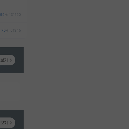
55
131250
70
61345