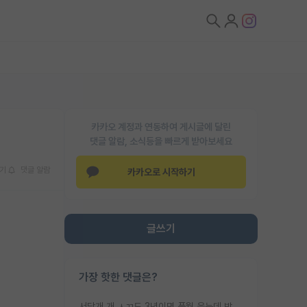
카카오 계정과 연동하여 게시글에 달린
댓글 알람, 소식등을 빠르게 받아보세요
기
댓글 알람
카카오로 시작하기
글쓰기
가장 핫한 댓글은?
서당개 개 ㅅㄲ도 3년이면 풍월 읊는데 박사 5년 이상 대리고 있으면서 물된건 교수 탓 맞는ㄱ게 거기가 서당이 아니란 소리임