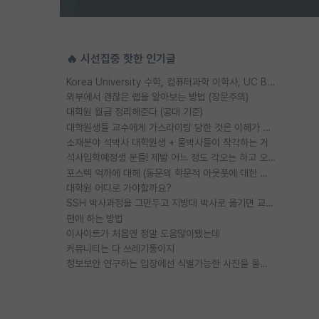
🔥 시선집중 핫한 인기글
Korea University 수학, 컴퓨터과학 이학사, UC Berkeley 산업공학 대학원 공학박사가 되는 것은 쉽지 않겠죠?
외부에서 괜찮은 랩을 알아보는 방법 (장문주의)
대학원 월급 정리해준다 (공대 기준)
대학원생들 교수에게 가스라이팅 당한 것은 이해가 갑니다. 안타깝네요.
소재분야 석박사 대학원생 + 물박사들이 착각하는 거
석사입학예정생 분들! 제발 어느 정도 각오는 하고 오세요.
포스텍 억까에 대해 (동문의 학문적 아웃풋에 대한 반박)
대학원 어디로 가야할까요?
SSH 박사과정을 그만두고 지방대 박사로 옮기면 교수의 꿈은 끝일까요?
편애 하는 방법
이사이트가 처음엔 정말 도움많이됐는데
커뮤니티는 다 쓰레기통이지
정보보안 연구하는 입장에선 식별가능한 사진을 올리는건 비추이긴함