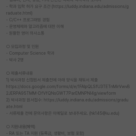
- 학과 입학 허가 요구 조건 (https://luddy.indiana.edu/admissions/g
PI 전용 게시판
raduate.html)
- C/C++ 프로그래밍 경험
인문사회 계열 게시판
- 운영체제와 알고리즘에 대한 이해
- 원활한 영어 의사소통
특수/전문대학원 게시판
반도체/AI 게시판
○ 모집과정 및 인원
- Computer Science 학과
장학금/장학생 게시판
- 박사 2명
학술 정보 게시판
○ 제출서류내용
1) 박사과정 신청원서 제출전에 아래 양식을 채워서 제출
홍보 게시판
https://docs.google.com/forms/d/e/1FAIpQLSfU3TETnMirVwvB
2JERPA95TMM-DfVfQNsGWT7ParEMNPNI4g/viewform
커리어
2) 박사과정 원서접수: https://luddy.indiana.edu/admissions/gradu
유학교육
ate.html
- 서류제출 전에 문의사항은 이메일로 보내주세요. (hk145@iu.edu)
이벤트
○ 지원내용(혜택)
반도체 아카데미
- RA 또는 TA 지원 (등록금, 생활비, 보험 포함)