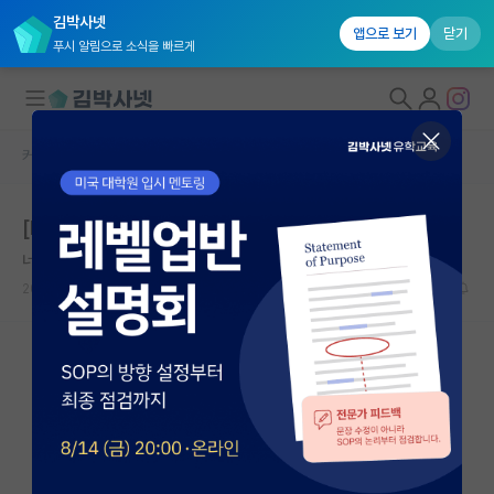
김박사넷
앱으로 보기
닫기
푸시 알림으로 소식을 빠르게
커뮤니티 홈
연구실(PI) 홍보 게시판
대학원생 모집
[Indiana University] 사이버보안 분야 박사과정 모집
국내대학원 정보
너그러운 존 필즈
연구실&오픈랩
2025.10.29
0
1874
커뮤니티
커뮤니티 홈
전체글보기
베스트 게시판
IF 명예의전당