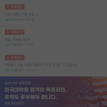
명예의전당
나의 선생님 (자랑 포함..)
218
21
29012
명예의전당
졸업, 학계를 떠나며
72
24
15136
명예의전당
대학원은 정말 우울에 매몰되기 쉬운 환경인 것 같습니다
131
24
32054