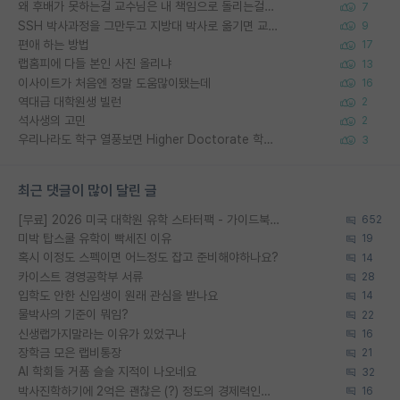
왜 후배가 못하는걸 교수님은 내 책임으로 돌리는걸까요?
7
SSH 박사과정을 그만두고 지방대 박사로 옮기면 교수의 꿈은 끝일까요?
9
편애 하는 방법
17
랩홈피에 다들 본인 사진 올리냐
13
이사이트가 처음엔 정말 도움많이됐는데
16
역대급 대학원생 빌런
2
석사생의 고민
2
우리나라도 학구 열풍보면 Higher Doctorate 학위가 필요하다고 봅니다.
3
최근 댓글이 많이 달린 글
[무료] 2026 미국 대학원 유학 스타터팩 - 가이드북 & 합격자 컨택메일 템플릿
652
미박 탑스쿨 유학이 빡세진 이유
19
혹시 이정도 스펙이면 어느정도 잡고 준비해야하나요?
14
카이스트 경영공학부 서류
28
입학도 안한 신입생이 원래 관심을 받나요
14
물박사의 기준이 뭐임?
22
신생랩가지말라는 이유가 있었구나
16
장학금 모은 랩비통장
21
AI 학회들 거품 슬슬 지적이 나오네요
32
박사진학하기에 2억은 괜찮은 (?) 정도의 경제력인가요
16