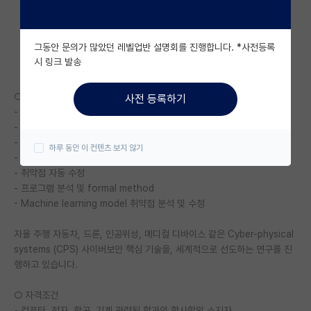
자유 게시판(아무개랩)
그동안 문의가 많았던 레벨업반 설명회를 진행합니다. *사전등록
미국 유학 게시판
시 링크 발송
미국 대학원 합격 후기 게시판
○ 세부연구분야 및 연구성과 (수행중인 과제)
사전 등록하기
대학원생 모집 게시판
- 센서 공격 시률레이션
- 오픈 소스 취약점 분석
대학원 합격 후기 게시판
- 하드웨어 취약점 분석
하루 동안 이 컨텐츠 보지 않기
- 펌웨어 취약점 분석
연구실(PI) 홍보 게시판
- 취약점 자동 수정
- 프로그램 분석 및 formal method
석박사 채용 정보 게시판
- Machine learning model 취약점 분석 및 수정
임용 정보 게시판
자율 주행 자동차, 드론, 인공위성, 메디컬 디바이스 같은 Cyber-physical
학부 인턴 게시판
systems (CPS) 사이버보안 핵심 기술을, 세계적으로 선도하는 연구를 진
행하고 있습니다.
취업 게시판
○ 자격조건
임용 후기 게시판
- 컴퓨터, 전자, 항공, 기계 관련된 학과의 학사학위 소지자