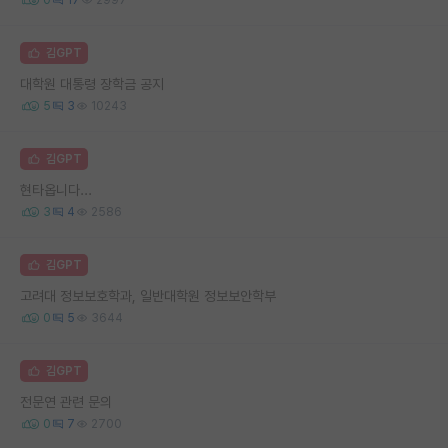
김GPT
대학원 대통령 장학금 공지
5
3
10243
김GPT
현타옵니다...
3
4
2586
김GPT
고려대 정보보호학과, 일반대학원 정보보안학부
0
5
3644
김GPT
전문연 관련 문의
0
7
2700