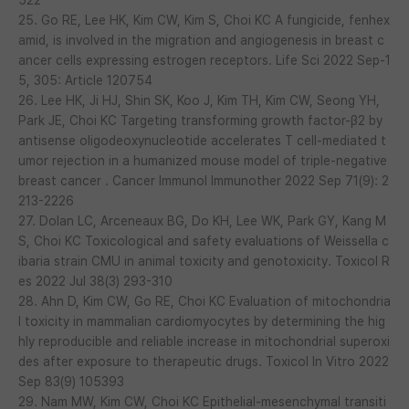
25. Go RE, Lee HK, Kim CW, Kim S, Choi KC A fungicide, fenhex
amid, is involved in the migration and angiogenesis in breast c
ancer cells expressing estrogen receptors. Life Sci 2022 Sep-1
5, 305: Article 120754
26. Lee HK, Ji HJ, Shin SK, Koo J, Kim TH, Kim CW, Seong YH,
Park JE, Choi KC Targeting transforming growth factor-β2 by
antisense oligodeoxynucleotide accelerates T cell-mediated t
umor rejection in a humanized mouse model of triple-negative
breast cancer . Cancer Immunol Immunother 2022 Sep 71(9): 2
213-2226
27. Dolan LC, Arceneaux BG, Do KH, Lee WK, Park GY, Kang M
S, Choi KC Toxicological and safety evaluations of Weissella c
ibaria strain CMU in animal toxicity and genotoxicity. Toxicol R
es 2022 Jul 38(3) 293-310
28. Ahn D, Kim CW, Go RE, Choi KC Evaluation of mitochondria
l toxicity in mammalian cardiomyocytes by determining the hig
hly reproducible and reliable increase in mitochondrial superoxi
des after exposure to therapeutic drugs. Toxicol In Vitro 2022
Sep 83(9) 105393
29. Nam MW, Kim CW, Choi KC Epithelial-mesenchymal transiti