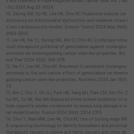
s and stemness in triple-negative breast cancer cells. Intl J Mo
l Sci 2024 Aug 25: 9024
10. Seong SM, Go RE, Lee HK, Choi KC Fludioxonil induces car
diotoxicity via mitochondrial dysfunction and oxidative stress i
n two cardiomyocyte models. Environ Toxicol 2024 May 39(5):
2993-3002
11. Lee HK, Na YJ, Seong SM, Ahn D, Choi KC Cordycepin enha
nced therapeutic potential of gemcitabine against cholangioc
arcinoma via downregulating cancer stem-like properties. Bio
mol Ther 2024 32(3): 368-378
12. Na YJ, Lee HK, Choi KC Amurensin G sensitized cholangioc
arcinoma to the anti-cancer effect of gemcitabine via downre
gulating cancer stem-like properties. Nutrients 2024 Jan 16(1):
73
13. Kim J, Cho Y, Oh GJ, Park HB, Yang MJ, Park CM, Kim YH, C
hoi KC, Go RE, Kim MS Repeated intratracheal instillation of w
hole-cigarette smoke condensate to assess lung damage in a
rat model Environ Toxicol 2024 39(4): 2304-2315
14. Choi Y, Nam MW, Lee HK, Choi KC Use of cutting-edge RN
A-sequencing technology to identify biomarkers and potential
therapeutic targets in canine and feline cancers and other dis