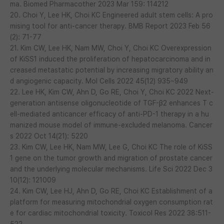
ma. Biomed Pharmacother 2023 Mar 159: 114212
20. Choi Y, Lee HK, Choi KC Engineered adult stem cells: A pro
mising tool for anti-cancer therapy. BMB Report 2023 Feb 56
(2): 71-77
21. Kim CW, Lee HK, Nam MW, Choi Y, Choi KC Overexpression
of KiSS1 induced the proliferation of hepatocarcinoma and in
creased metastatic potential by increasing migratory ability an
d angiogenic capacity. Mol Cells 2022 45(12) 935~949
22. Lee HK, Kim CW, Ahn D, Go RE, Choi Y, Choi KC 2022 Next-
generation antisense oligonucleotide of TGF-β2 enhances T c
ell-mediated anticancer efficacy of anti-PD-1 therapy in a hu
manized mouse model of immune-excluded melanoma. Cancer
s 2022 Oct 14(21): 5220
23. Kim CW, Lee HK, Nam MW, Lee G, Choi KC The role of KiSS
1 gene on the tumor growth and migration of prostate cancer
and the underlying molecular mechanisms. Life Sci 2022 Dec 3
10(12): 121009
24. Kim CW, Lee HJ, Ahn D, Go RE, Choi KC Establishment of a
platform for measuring mitochondrial oxygen consumption rat
e for cardiac mitochondrial toxicity. Toxicol Res 2022 38:511-
522