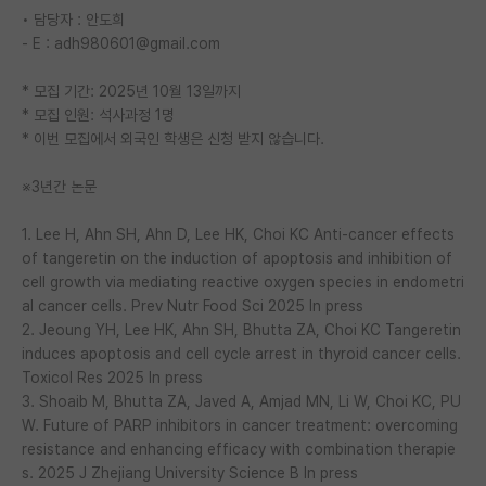
• 담당자 : 안도희
재팬라운지 🌸
- E : adh980601@gmail.com
* 모집 기간: 2025년 10월 13일까지
* 모집 인원: 석사과정 1명
* 이번 모집에서 외국인 학생은 신청 받지 않습니다.
※3년간 논문
1. Lee H, Ahn SH, Ahn D, Lee HK, Choi KC Anti-cancer effects
of tangeretin on the induction of apoptosis and inhibition of
cell growth via mediating reactive oxygen species in endometri
al cancer cells. Prev Nutr Food Sci 2025 In press
2. Jeoung YH, Lee HK, Ahn SH, Bhutta ZA, Choi KC Tangeretin
induces apoptosis and cell cycle arrest in thyroid cancer cells.
Toxicol Res 2025 In press
3. Shoaib M, Bhutta ZA, Javed A, Amjad MN, Li W, Choi KC, PU
W. Future of PARP inhibitors in cancer treatment: overcoming
resistance and enhancing efficacy with combination therapie
s. 2025 J Zhejiang University Science B In press