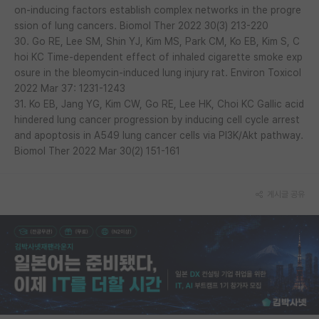
on-inducing factors establish complex networks in the progre
ssion of lung cancers. Biomol Ther 2022 30(3) 213-220
30. Go RE, Lee SM, Shin YJ, Kim MS, Park CM, Ko EB, Kim S, C
hoi KC Time-dependent effect of inhaled cigarette smoke exp
osure in the bleomycin-induced lung injury rat. Environ Toxicol
2022 Mar 37: 1231-1243
31. Ko EB, Jang YG, Kim CW, Go RE, Lee HK, Choi KC Gallic acid
hindered lung cancer progression by inducing cell cycle arrest
and apoptosis in A549 lung cancer cells via PI3K/Akt pathway.
Biomol Ther 2022 Mar 30(2) 151-161
게시글 공유