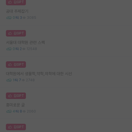
김GPT
공대 주제잡기
0
3
3085
김GPT
서울대 대학원 관련 스펙
0
2
12548
김GPT
대학원에서 생물학,약학,의학에 대한 시선
1
7
2748
김GPT
흥미로운 글
4
8
2060
김GPT