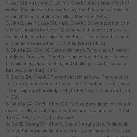
4. Bae SH, Na H, Ahn D, Lee YK, Choi KC Anti-tumor effect of
isoliquiritigenin via mitochondrial dysfunction and oxidative str
ess in cholangiocarcinoma cells. J Med Food 2025.
5. Ahn D, Lee YK, Bae SH, Na H, Choi KC Downregulation of tr
ansforming growth factor-β2 enhances thechemosensitivity t
o gemcitabine with diminished metastasis in pancreatic cancer
s. Biomed Pharmacother 2025 May 188 (7) 118151
6. Bhutta ZA, Choi KC Canine Mammary Tumors as a Promisin
g Adjunct Preclinical Model for Human Breast Cancer Researc
h: Similarities, Opportunities, and Challenges. Arch Pharmacal
Res 2025 Jan 48(1): 43–61
7. Bhutta ZA, Choi KC Phytochemicals as Novel Therapeutics
for Triple Negative Breast Cancer: A Comprehensive Review o
f Contemporary Knowledge. Phytother Res 2025 Jan 39(1): 36
4–396
8. Bhutta ZA, Go RE, Choi KC Effect of punicalagin on the aut
ophagic cell death in triple‑negative breast cancer cells. 2024
Toxicol Res 2024 40(4): 585-598
9. Go RE, Seong SM, Choi Y, Choi KC A fungicide, fludioxonil,
formed the polyploid giant cancer cells and induced metastasi