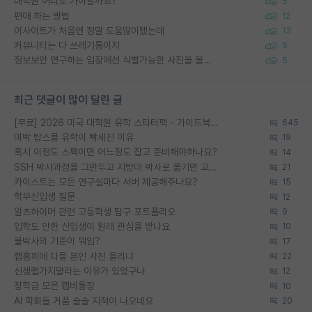
대학원 어디로 가야할까요?
5
편애 하는 방법
12
이사이트가 처음엔 정말 도움많이됐는데
13
커뮤니티는 다 쓰레기통이지
5
정보보안 연구하는 입장에선 식별가능한 사진을 올리는건 비추이긴함
5
최근 댓글이 많이 달린 글
[무료] 2026 미국 대학원 유학 스타터팩 - 가이드북 & 합격자 컨택메일 템플릿
645
미박 탑스쿨 유학이 빡세진 이유
19
혹시 이정도 스펙이면 어느정도 잡고 준비해야하나요?
14
SSH 박사과정을 그만두고 지방대 박사로 옮기면 교수의 꿈은 끝일까요?
21
카이스트는 모든 연구실마다 서버 제공해주나요?
15
학부신입생 질문
12
알츠하이머 관련 고등학생 탐구 포트폴리오
9
입학도 안한 신입생이 원래 관심을 받나요
10
물박사의 기준이 뭐임?
17
랩홈피에 다들 본인 사진 올리냐
22
신생랩가지말라는 이유가 있었구나
12
장학금 모은 랩비통장
10
AI 학회들 거품 슬슬 지적이 나오네요
20