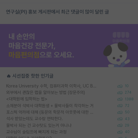
연구실(PI) 홍보 게시판에서 최근 댓글이 많이 달린 글
🔥 시선집중 핫한 인기글
Korea University 수학, 컴퓨터과학 이학사, UC Berkeley 산업공학 대학원 공학박사가 되는 것은 쉽지 않겠죠?
10
외부에서 괜찮은 랩을 알아보는 방법 (장문주의)
274
<대학원에 입학하는 법>
1388
소재분야 석박사 대학원생 + 물박사들이 착각하는 거
72
포스텍 억까에 대해 (동문의 학문적 아웃풋에 대한 반박)
50
석사 받았는데도 교수랑 연락한다.
43
물박사 되는 건 교수탓도 있는거 아니냐
29
교수님이 슬럼프에 빠지게 되는 과정
40