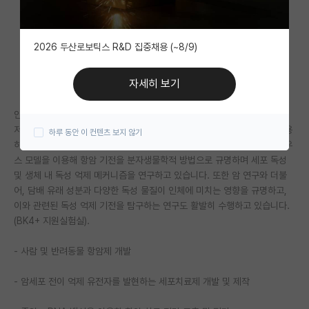
자유 게시판(아무개랩)
2026 두산로보틱스 R&D 집중채용 (~8/9)
미국 유학 게시판
미국 대학원 합격 후기 게시판
자세히 보기
대학원생 모집 게시판
안녕하세요 ^-^.
저희 연구실은 다양한 유전자 조작 줄기세포, 면역세포 및 항암 약물을 활용
하루 동안 이 컨텐츠 보지 않기
대학원 합격 후기 게시판
하여 원발성 및 전이성 암세포에 대한 적중형 기술을 개발하고, 인간화 마우
스 모델을 이용해 항암 기전을 분자생물학적 방법으로 규명하며 세포 독성
연구실(PI) 홍보 게시판
및 생체 내 독성 억제 메커니즘을 연구하고 있습니다. 또한 암 연구와 더불
어, 담배 유래 성분과 다양한 독성 물질이 인체에 미치는 영향을 규명하고,
석박사 채용 정보 게시판
이와 관련된 독성 억제 기전을 탐구하는 연구도 활발히 수행하고 있습니다.
임용 정보 게시판
(BK4+ 지원실험실).
학부 인턴 게시판
- 사람 및 반려동물 항암제 개발
취업 게시판
- 암세포 전이 억제 유전자를 발현하는 세포치료제 개발 및 제작
임용 후기 게시판