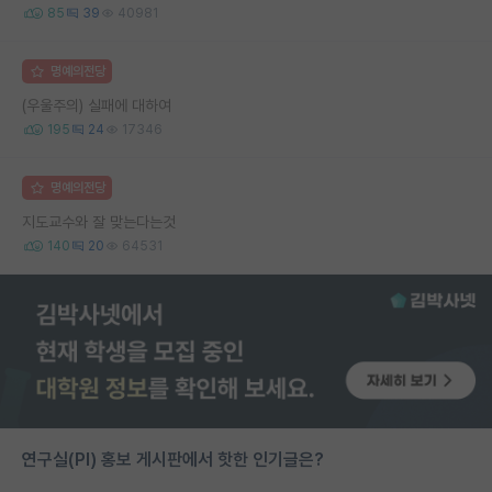
85
39
40981
명예의전당
(우울주의) 실패에 대하여
195
24
17346
명예의전당
지도교수와 잘 맞는다는것
140
20
64531
연구실(PI) 홍보 게시판에서 핫한 인기글은?