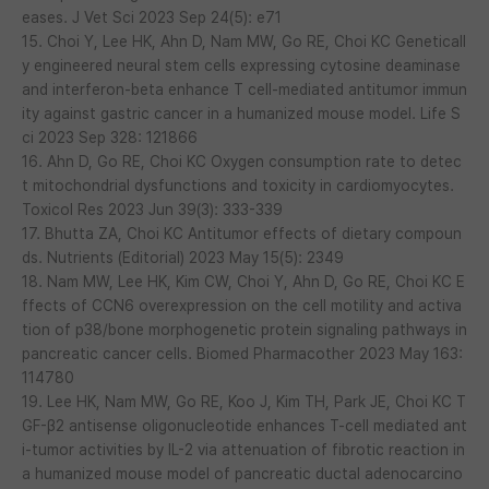
eases. J Vet Sci 2023 Sep 24(5): e71
15. Choi Y, Lee HK, Ahn D, Nam MW, Go RE, Choi KC Geneticall
y engineered neural stem cells expressing cytosine deaminase
and interferon-beta enhance T cell-mediated antitumor immun
ity against gastric cancer in a humanized mouse model. Life S
ci 2023 Sep 328: 121866
16. Ahn D, Go RE, Choi KC Oxygen consumption rate to detec
t mitochondrial dysfunctions and toxicity in cardiomyocytes.
Toxicol Res 2023 Jun 39(3): 333-339
17. Bhutta ZA, Choi KC Antitumor effects of dietary compoun
ds. Nutrients (Editorial) 2023 May 15(5): 2349
18. Nam MW, Lee HK, Kim CW, Choi Y, Ahn D, Go RE, Choi KC E
ffects of CCN6 overexpression on the cell motility and activa
tion of p38/bone morphogenetic protein signaling pathways in
pancreatic cancer cells. Biomed Pharmacother 2023 May 163:
114780
19. Lee HK, Nam MW, Go RE, Koo J, Kim TH, Park JE, Choi KC T
GF-β2 antisense oligonucleotide enhances T-cell mediated ant
i-tumor activities by IL-2 via attenuation of fibrotic reaction in
a humanized mouse model of pancreatic ductal adenocarcino