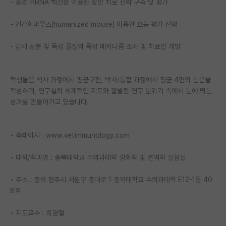
- 종양 mRNA 백신을 이용한 항암 치료 전략 구축 및 평가
PI 전용 게시판
- 인간화마우스(humanized mouse) 이용한 효능 평가 진행
인문사회 계열 게시판
- 담배 성분 및 독성 물질의 독성 메커니즘 조사 및 치료법 개발
특수/전문대학원 게시판
반도체/AI 게시판
학생들은 석사 과정에서 평균 2편, 박사/통합 과정에서 평균 4편의 논문을
작성하며, 연구실의 체계적인 지도와 활발한 연구 분위기 속에서 눈에 띄는
장학금/장학생 게시판
성과를 만들어가고 있습니다.
학술 정보 게시판
• 홈페이지 : www.vetimmunology.com
홍보 게시판
커리어
• 대학/학과명 : 충북대학교 수의과대학 생화학 및 면역학 실험실
유학교육
• 주소 : 충북 청주시 서원구 충대로 1 충북대학교 수의과대학 E12-1동 40
8호
이벤트
• 지도교수 : 최경철
반도체 아카데미