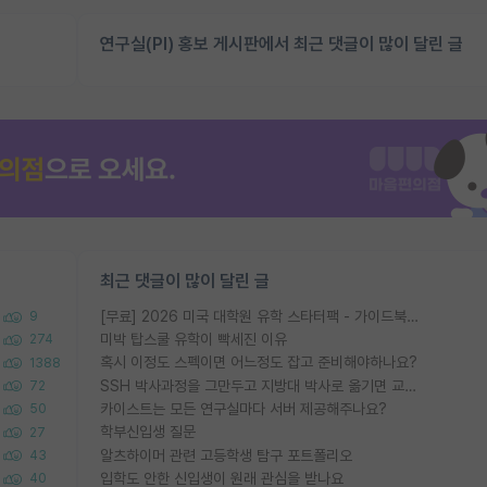
연구실(PI) 홍보 게시판에서 최근 댓글이 많이 달린 글
최근 댓글이 많이 달린 글
[무료] 2026 미국 대학원 유학 스타터팩 - 가이드북 & 합격자 컨택메일 템플릿
9
미박 탑스쿨 유학이 빡세진 이유
274
혹시 이정도 스펙이면 어느정도 잡고 준비해야하나요?
1388
SSH 박사과정을 그만두고 지방대 박사로 옮기면 교수의 꿈은 끝일까요?
72
카이스트는 모든 연구실마다 서버 제공해주나요?
50
학부신입생 질문
27
알츠하이머 관련 고등학생 탐구 포트폴리오
43
입학도 안한 신입생이 원래 관심을 받나요
40