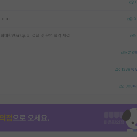
 ㅠㅠㅠ
0
화대학원&rsquo; 설립 및 운영 협약 체결
218
1388
308