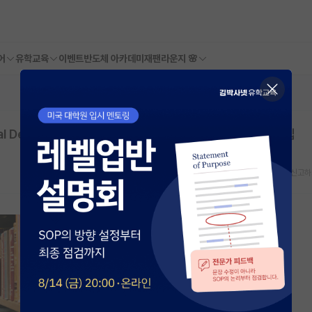
어
유학교육
이벤트
반도체 아카데미
재팬라운지 🌸
l Design Laboratory 글로컬랩 사업 "박사후연구원" 모집
스크랩
신고하