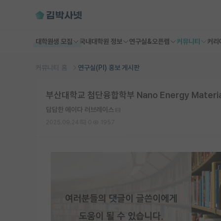
대학원생 모집
국내대학원 정보
연구실&오픈랩
커뮤니티
커리
커뮤니티 홈
연구실(PI) 홍보 게시판
부산대학교 첨단융합학부 Nano Energy Materia
답답한 에이다 러브레이스
2025.09.24
0
1957