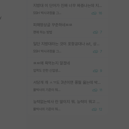
지방대 이 단어가 진짜 너무 짜증나는데 지방대면 다 그냥 쓰레기인가요? 무슨 말 같지도 않은 댓글들이 있는건지??? 지방에도 충분히 좋은 대학 많고 충분히 잘하는 교수님들 많습니다 포항공대 4개 IST 대표 지거국들 여기 모두 다 지방에 있고 여기 출신들 중에 교수하는 분들 적지 않습니다 지거국 출신이 무슨 교수를 하냐?라고 생각할 사람들 많은데 상위 대표 지거국에 아웃라이어들 많습니다 결국 개인의 연구역량과 실적이 중요합니다 이 역량을 펼치는데 있어서 지도교수와의 합도 중요합니다. 그리고 경력이 필요하면 해외포닥까지 다녀오세요
SSH 박사과정을 그만두고 지방대 박사로 옮기면 교수의 꿈은 끝일까요?
16
y
피해망상글 꾸준하네ㅉㅉ
편애 하는 방법
7
일단 지방대라는 것이 포항공대나 ist, 상위 지거국은 아니라고 생각하겠습니다. 그런곳은 서성한에 비해 소위 대학 네임밸류가 크게 뒤떨어지지는 않으니까요. 대학 이름이 중요하냐? 당연합니다. 대학 이름이 좋아서 좋은 아웃풋이 나오는 것이냐, 좋은 대학은 좋은 사람과 좋은 기회가 몰려있으니 아웃풋도 자연스럽게 좋아지는 것이냐? 대답하기 어려운 문제입니다. 아직 한국 사회에서 학벌을 보는 것도, 특히 이공계를 중심으로 학벌보다는 실적 위주라는 분위기가 형성되는 것도 사실입니다. 지방대 출신으로 전임교수가 될수 있느냐? 가능 불가능을 따지면 당연히 가능입니다. 지방대 박사 출신으로 전임교원이 된 경우가 실제로 있으니까요. 현실적인 가능성이 있느냐? 지금 이정도 대학의 교수가 되고싶다고 생각되는 대학 들어가서 컴공과 교수 목록 켜고 박사 어디서 받았는지 쭉 한번 보세요. 냉정하게 지방대 출신인 분들이 많지는 않으실겁니다.
SSH 박사과정을 그만두고 지방대 박사로 옮기면 교수의 꿈은 끝일까요?
7
ㅉㅉ왜 욕먹는지 알겠네
입학도 안한 신입생이 원래 관심을 받나요
9
서당개 개 ㅅㄲ도 3년이면 풍월 읊는데 박사 5년 이상 대리고 있으면서 물된건 교수 탓 맞는ㄱ게 거기가 서당이 아니란 소리임
물박사의 기준이 뭐임?
11
능력없는박사 란 말이지 뭐. 능력이 뭐고 능력이 있다는게 뭔지는 사람마다 기준이 다르니까 얘기해봐야 서로 자기 기준만 얘기해서 논쟁이 끝이 안나고. 주위에서 능력있고 야심있는 신입생이 교수가 유의미한 피드백을 아예 안주면서 제대로된 과제에 참여해볼 기회도 제공하지 않고 잡일 뺑뺑이만 돌려서 맨날 단순작업만 하면서 밤새다가 눈빛이 점점 죽어가는걸 본 사람은 물박사는 교수탓이라고 하고, 교수는 이것저것 알려도 주고 기회도 주고 사수 동기 붙여주면서 어떻게든 끌고가려고 하는데 본인이 매일 뺀질거리면서 출근 하는둥마는둥 하다가 기껏 와서도 폰이나 쳐다보다가 실험 망치고 저녁약속있어서 먼저 가볼게요~ 하는걸 본 사람은 물박사는 본인탓이라고 함.
물박사의 기준이 뭐임?
12