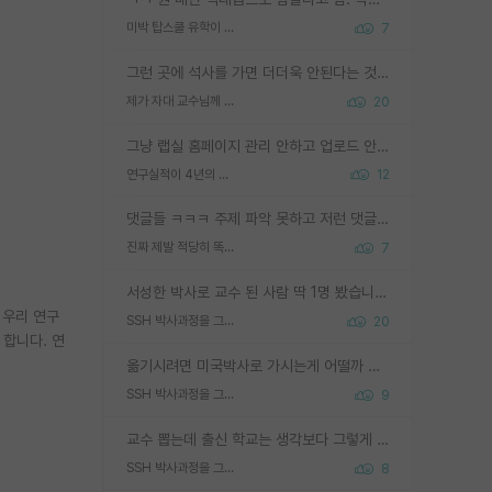
미박 탑스쿨 유학이 빡세진 이유
7
그런 곳에 석사를 가면 더더욱 안된다는 것을 깨달으시면 된겁니다!
제가 자대 교수님께 무례하게 행동한 걸까요?
20
그냥 랩실 홈페이지 관리 안하고 업로드 안한거 아님?
연구실적이 4년의 공백이 있는거 어떻게 생각하냐
12
댓글들 ㅋㅋㅋ 주제 파악 못하고 저런 댓글들을 쓰네. 조직에 인간이 얼마나 중요한데 걱정될 수도 있지 ㅋㅋ 본인들은 퍽이나 잘하나봐 ? 현실은 남들한테 욕 안 먹는 1인분만 하는 것도 힘들텐데 ?
진짜 제발 적당히 똑똑한 박사과정이라도 위에 있었으면..
7
서성한 박사로 교수 된 사람 딱 1명 봤습니다. 근데 지방대 박사로 교수된 거는 기적이 일어나야되요. 서성한 학부부터여도 빡센게 교수임용일텐데 지방대박사로 무슨 교수가 되나요...... 중소기업/중견기업 팀장급/연구소장급이나 될거 같네요.
 우리 연구
SSH 박사과정을 그만두고 지방대 박사로 옮기면 교수의 꿈은 끝일까요?
20
합니다. 연
옮기시려면 미국박사로 가시는게 어떨까 싶네요. 교수가 꿈이면 미국박사 하고 미국교수 까지 같이 노리시는게 기회가 많지 않을까요?
SSH 박사과정을 그만두고 지방대 박사로 옮기면 교수의 꿈은 끝일까요?
9
교수 뽑는데 출신 학교는 생각보다 그렇게 안 봄. 앞으로는 더 안 보게 될거임. 박사는 어디서 진행해도 됨. 단, 제대로 쌓고 좋은 실적 만들 수 있다면. 그런데 지방대는 그럴 가능성이 지극히 낮음. 나만 열심히 잘 하면 된다? 인간은 주변 환경에 지배되는 나약한 존재임. 주변의 지방대 대학원생과 섞이고 지방 특유의 여유로움 또는 나쁘게 얘기해서 나태함에 젖어 살다보면 교수의 꿈 자체를 잊어버리게 될 가능성도 있음. 주변 환경이 70~80%임.
SSH 박사과정을 그만두고 지방대 박사로 옮기면 교수의 꿈은 끝일까요?
8