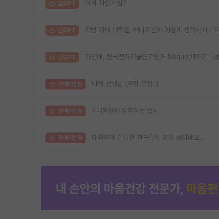
이거 까인거임?
김GPT
지방 자대 대학원-에너지분야 어떻게 생각하시나요
김GPT
가천대, 한국전자기술연구원과 &lsquo;배터리특성
김GPT
나의 선생님 (자랑 포함..)
명예의전당
<대학원에 입학하는 법>
명예의전당
대학원에 답답한 친구들이 많이 보이네요...
명예의전당