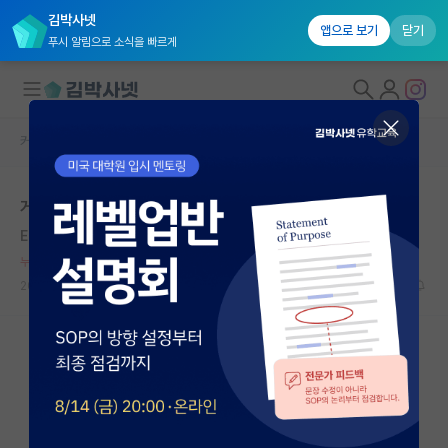
김박사넷
앱으로 보기
닫기
푸시 알림으로 소식을 빠르게
커뮤니티 홈
자유 게시판(아무개랩)
대학원생 모집
게시판 취지에 맞는 글/댓글 게시해주세요
국내대학원 정보
Erik Axel Karlfeldt
*
연구실&오픈랩
누적 신고가 50개 이상인 사용자입니다.
커뮤니티
2020.10.07
5
6646
커뮤니티 홈
전체글보기
베스트 게시판
IF 명예의전당