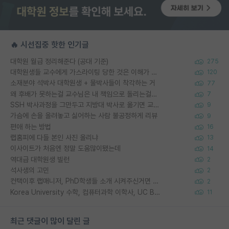
🔥 시선집중 핫한 인기글
대학원 월급 정리해준다 (공대 기준)
275
대학원생들 교수에게 가스라이팅 당한 것은 이해가 갑니다. 안타깝네요.
120
소재분야 석박사 대학원생 + 물박사들이 착각하는 거
77
왜 후배가 못하는걸 교수님은 내 책임으로 돌리는걸까요?
7
SSH 박사과정을 그만두고 지방대 박사로 옮기면 교수의 꿈은 끝일까요?
9
가슴에 손을 올려놓고 싫어하는 사람 불공정하게 리뷰
9
편애 하는 방법
16
랩홈피에 다들 본인 사진 올리냐
13
이사이트가 처음엔 정말 도움많이됐는데
14
역대급 대학원생 빌런
2
석사생의 고민
2
컨택이후 랩매니저, PhD학생들 소개 시켜주신거면 거의 컨펌에 가깝나요?
2
Korea University 수학, 컴퓨터과학 이학사, UC Berkeley 산업공학 대학원 공학박사가 되는 것은 쉽지 않겠죠?
11
최근 댓글이 많이 달린 글