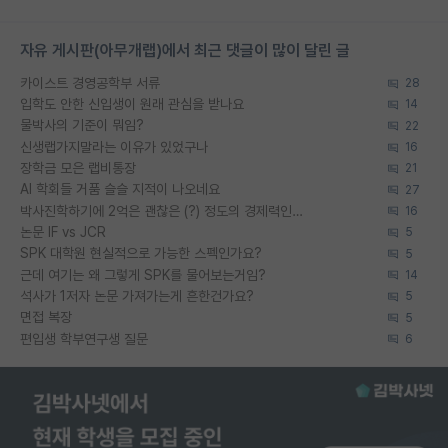
자유 게시판(아무개랩)에서 최근 댓글이 많이 달린 글
카이스트 경영공학부 서류
28
입학도 안한 신입생이 원래 관심을 받나요
14
물박사의 기준이 뭐임?
22
신생랩가지말라는 이유가 있었구나
16
장학금 모은 랩비통장
21
AI 학회들 거품 슬슬 지적이 나오네요
27
박사진학하기에 2억은 괜찮은 (?) 정도의 경제력인가요
16
논문 IF vs JCR
5
SPK 대학원 현실적으로 가능한 스펙인가요?
5
근데 여기는 왜 그렇게 SPK를 물어보는거임?
14
석사가 1저자 논문 가져가는게 흔한건가요?
5
면접 복장
5
편입생 학부연구생 질문
6