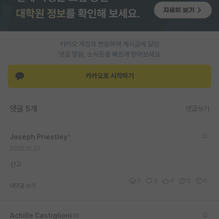
PI 전용 게시판
인문사회 계열 게시판
카카오 계정과 연동하여 게시글에 달린
특수/전문대학원 게시판
댓글 알람, 소식등을 빠르게 받아보세요
반도체/AI 게시판
카카오로 시작하기
장학금/장학생 게시판
댓글 5개
댓글쓰기
학술 정보 게시판
홍보 게시판
Joseph Priestley
*
2020.10.07
커리어
신고
유학교육
0
3
0
0
0
대댓글 쓰기
이벤트
반도체 아카데미
Achille Castiglioni