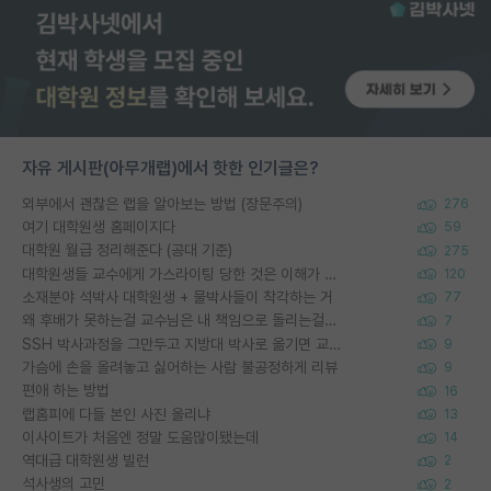
자유 게시판(아무개랩)에서 핫한 인기글은?
외부에서 괜찮은 랩을 알아보는 방법 (장문주의)
276
여기 대학원생 홈페이지다
59
대학원 월급 정리해준다 (공대 기준)
275
대학원생들 교수에게 가스라이팅 당한 것은 이해가 갑니다. 안타깝네요.
120
소재분야 석박사 대학원생 + 물박사들이 착각하는 거
77
왜 후배가 못하는걸 교수님은 내 책임으로 돌리는걸까요?
7
SSH 박사과정을 그만두고 지방대 박사로 옮기면 교수의 꿈은 끝일까요?
9
가슴에 손을 올려놓고 싫어하는 사람 불공정하게 리뷰
9
편애 하는 방법
16
랩홈피에 다들 본인 사진 올리냐
13
이사이트가 처음엔 정말 도움많이됐는데
14
역대급 대학원생 빌런
2
석사생의 고민
2