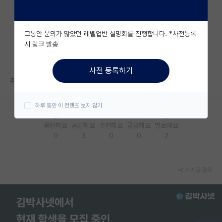
자유 게시판(아무개랩)
그동안 문의가 많았던 레벨업반 설명회를 진행합니다. *사전등록
미국 유학 게시판
시 링크 발송
미국 대학원 합격 후기 게시판
사전 등록하기
대학원생 모집 게시판
취지에 맞지 않는 글이 너무 많이 올라옵니다.
대학원 합격 후기 게시판
하루 동안 이 컨텐츠 보지 않기
연구실(PI) 홍보 게시판
응원해요
공감해요
추천해요
궁금해요
별로에요
0
3
0
0
2
석박사 채용 정보 게시판
임용 정보 게시판
게시글 공유
학부 인턴 게시판
취업 게시판
임용 후기 게시판