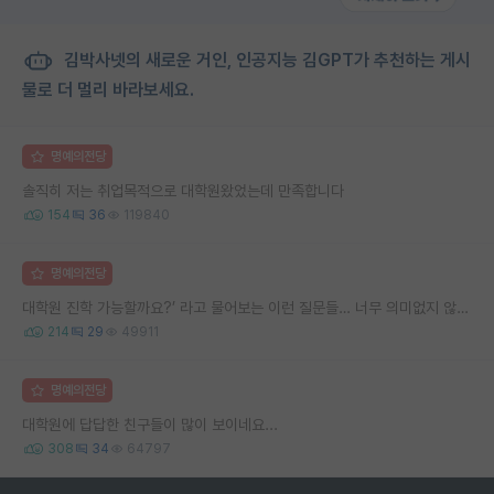
김박사넷의 새로운 거인, 인공지능 김GPT가 추천하는 게시
물로 더 멀리 바라보세요.
명예의전당
솔직히 저는 취업목적으로 대학원왔었는데 만족합니다
154
36
119840
명예의전당
대학원 진학 가능할까요?’ 라고 물어보는 이런 질문들… 너무 의미없지 않나요?
214
29
49911
명예의전당
대학원에 답답한 친구들이 많이 보이네요...
308
34
64797