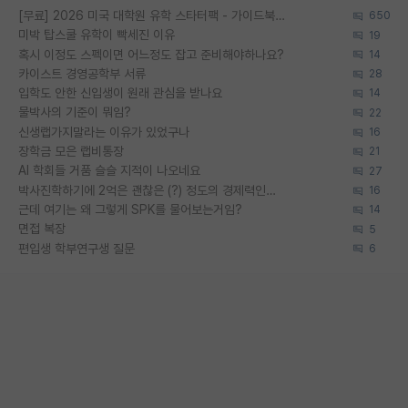
[무료] 2026 미국 대학원 유학 스타터팩 - 가이드북 & 합격자 컨택메일 템플릿
650
미박 탑스쿨 유학이 빡세진 이유
19
혹시 이정도 스펙이면 어느정도 잡고 준비해야하나요?
14
카이스트 경영공학부 서류
28
입학도 안한 신입생이 원래 관심을 받나요
14
물박사의 기준이 뭐임?
22
신생랩가지말라는 이유가 있었구나
16
장학금 모은 랩비통장
21
AI 학회들 거품 슬슬 지적이 나오네요
27
박사진학하기에 2억은 괜찮은 (?) 정도의 경제력인가요
16
근데 여기는 왜 그렇게 SPK를 물어보는거임?
14
면접 복장
5
편입생 학부연구생 질문
6