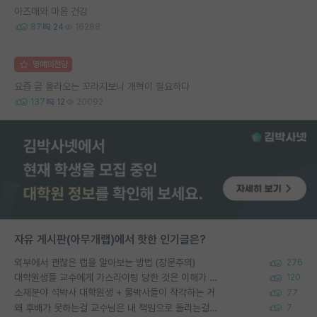
아즈매와 마음 건강
87
24
16288
명예의전당
요즘 글 올라오는 꼬라지보니 개혁이 필요하다
137
12
20092
자유 게시판(아무개랩)에서 핫한 인기글은?
외부에서 괜찮은 랩을 알아보는 방법 (장문주의)
276
대학원생들 교수에게 가스라이팅 당한 것은 이해가 갑니다. 안타깝네요.
120
소재분야 석박사 대학원생 + 물박사들이 착각하는 거
77
왜 후배가 못하는걸 교수님은 내 책임으로 돌리는걸까요?
7