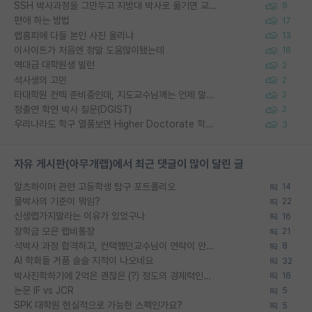
SSH 박사과정을 그만두고 지방대 박사로 옮기면 교수의 꿈은 끝일까요?
9
편애 하는 방법
17
랩홈피에 다들 본인 사진 올리냐
13
이사이트가 처음엔 정말 도움많이됐는데
16
역대급 대학원생 빌런
2
석사생의 고민
2
타대학원 컨텍 준비중인데, 지도교수님께는 언제 말씀드려야 할까요?
2
정출연 학연 박사 질문(DGIST)
2
우리나라도 학구 열풍보면 Higher Doctorate 학위가 필요하다고 봅니다.
3
자유 게시판(아무개랩)에서 최근 댓글이 많이 달린 글
알츠하이머 관련 고등학생 탐구 포트폴리오
14
물박사의 기준이 뭐임?
22
신생랩가지말라는 이유가 있었구나
16
장학금 모은 랩비통장
21
석박사 과정 합격하고, 컨택했던교수님이 연락이 안됩니다...
8
AI 학회들 거품 슬슬 지적이 나오네요
32
박사진학하기에 2억은 괜찮은 (?) 정도의 경제력인가요
16
논문 IF vs JCR
5
SPK 대학원 현실적으로 가능한 스펙인가요?
5