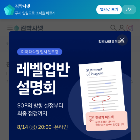
김박사넷
앱으로 보기
닫기
푸시 알림으로 소식을 빠르게
커뮤니티 홈
자유 게시판(아무개랩)
대학원생 모집
전자 대학원 질문?
국내대학원 정보
Luis Walter Alvarez
연구실&오픈랩
2019.05.28
2
4080
커뮤니티
커뮤니티 홈
전체글보기
베스트 게시판
IF 명예의전당