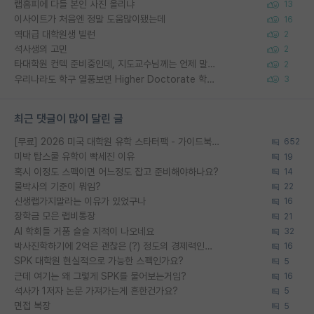
랩홈피에 다들 본인 사진 올리냐
13
이사이트가 처음엔 정말 도움많이됐는데
16
역대급 대학원생 빌런
2
석사생의 고민
2
타대학원 컨텍 준비중인데, 지도교수님께는 언제 말씀드려야 할까요?
2
우리나라도 학구 열풍보면 Higher Doctorate 학위가 필요하다고 봅니다.
3
최근 댓글이 많이 달린 글
[무료] 2026 미국 대학원 유학 스타터팩 - 가이드북 & 합격자 컨택메일 템플릿
652
미박 탑스쿨 유학이 빡세진 이유
19
혹시 이정도 스펙이면 어느정도 잡고 준비해야하나요?
14
물박사의 기준이 뭐임?
22
신생랩가지말라는 이유가 있었구나
16
장학금 모은 랩비통장
21
AI 학회들 거품 슬슬 지적이 나오네요
32
박사진학하기에 2억은 괜찮은 (?) 정도의 경제력인가요
16
SPK 대학원 현실적으로 가능한 스펙인가요?
5
근데 여기는 왜 그렇게 SPK를 물어보는거임?
16
석사가 1저자 논문 가져가는게 흔한건가요?
5
면접 복장
5