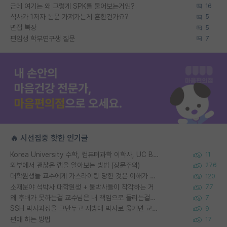
근데 여기는 왜 그렇게 SPK를 물어보는거임?
16
석사가 1저자 논문 가져가는게 흔한건가요?
5
면접 복장
5
편입생 학부연구생 질문
7
🔥 시선집중 핫한 인기글
Korea University 수학, 컴퓨터과학 이학사, UC Berkeley 산업공학 대학원 공학박사가 되는 것은 쉽지 않겠죠?
11
외부에서 괜찮은 랩을 알아보는 방법 (장문주의)
276
대학원생들 교수에게 가스라이팅 당한 것은 이해가 갑니다. 안타깝네요.
120
소재분야 석박사 대학원생 + 물박사들이 착각하는 거
77
왜 후배가 못하는걸 교수님은 내 책임으로 돌리는걸까요?
7
SSH 박사과정을 그만두고 지방대 박사로 옮기면 교수의 꿈은 끝일까요?
9
편애 하는 방법
17