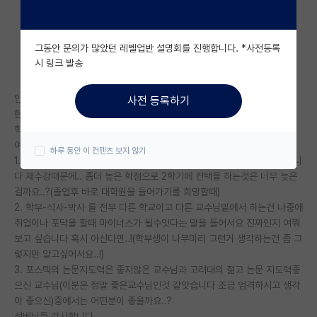
자유 게시판(아무개랩)
그동안 문의가 많았던 레벨업반 설명회를 진행합니다. *사전등록
미국 유학 게시판
시 링크 발송
미국 대학원 합격 후기 게시판
안녕하세요 질문이 있는 학부생나부랭이( 4학년1학기재학)입니다
사전 등록하기
대학원생 모집 게시판
현재 지거국 비슷한 대학 학교를 다니고 있습니다.
학점은 4.03으로 높지는 않습니다
대학원 합격 후기 게시판
여러곳에 컨택을 해봣는데요 좀 힘들어져서질문합니다
하루 동안 이 컨텐츠 보지 않기
1. 지금 4.03인데 이번학기가 지나면학점이 조금 더 높아질수 있을거같습니
연구실(PI) 홍보 게시판
다 재수강때문에.. 좀더 높은 학점으로 2학기에 컨택을 하는것은 너무 늦은
걸까요..?(졸업후 바로 대학원을 들어가기를 희망할때)
석박사 채용 정보 게시판
2. 학부-석사-박사 를 전부 다른 학교이고 다른 교수님밑에서 하는건 나중에
취업이나 포닥을 할때 마이너스가 될수잇다는 말을 들어서요 진짜인지 여쭤
임용 정보 게시판
보고 싶습니다 혹시 아신다면..!(학부생이 나무미리 그런거 생각하는건 좀 그
학부 인턴 게시판
렇지만 알고싶어서요..!)
3. 포스텍의 논문지도력은 좋지않은 교수님과 고려대의 젊고 논문 지도력좋
취업 게시판
으신 교수님(이분은 정말 좋은교수님인것 같앗습니다 조금 엄격하시고 생각
이 좋으신)중에서는 어떤분이 좋을까요..?
임용 후기 게시판
선배님들 감사합니다