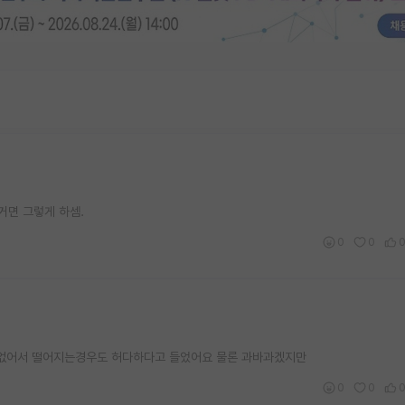
거면 그렇게 하셈.
0
0
곳없어서 떨어지는경우도 허다하다고 들었어요 물론 과바과겠지만
0
0