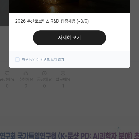
2026 두산로보틱스 R&D 집중채용 (~8/9)
자세히 보기
하루 동안 이 컨텐츠 보지 않기
공감해요
추천해요
궁금해요
별로에요
0
0
0
1