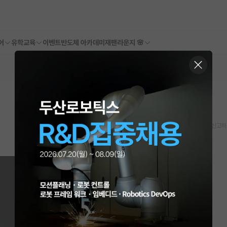
어
유학교육
이벤트
반도체 아카데미
재팬라운지 🌸
스크랩
신고하