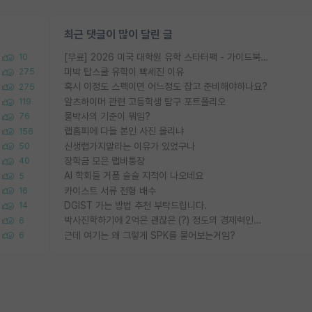
최근 댓글이 많이 달린 글
[무료] 2026 미국 대학원 유학 스타터팩 - 가이드북 & 합격자 컨택메일 템플릿
10
미박 탑스쿨 유학이 빡세진 이유
275
혹시 이정도 스펙이면 어느정도 잡고 준비해야하나요?
275
알츠하이머 관련 고등학생 탐구 포트폴리오
119
물박사의 기준이 뭐임?
76
랩홈피에 다들 본인 사진 올리냐
156
신생랩가지말라는 이유가 있었구나
50
장학금 모은 랩비통장
40
AI 학회들 거품 슬슬 지적이 나오네요
5
카이스트 서류 전형 배수
16
DGIST 가는 방법 추천 부탁드립니다.
14
박사진학하기에 2억은 괜찮은 (?) 정도의 경제력인가요
6
근데 여기는 왜 그렇게 SPK를 물어보는거임?
6