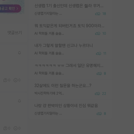
신생랩 1기 출신인데 신생랩은 줠라 무거운 바벨 같은거임. 들면 대박인데 못들면 깔려 죽음. 아무도 알려주지 않는 환경에서 자생해야하지만, 일단 살아남았다면 그 어떤 사람보다 악착같고 생존력 높은 사람으로 거듭날 수 있음
신생랩가지말라는 이유가 있었구나
18
뭐 토익같은게 되버린거죠 토익 900이라고 영어잘하는건 아닙니다만 잘하는사람은 다 900을 넘는 그런
댓글쓰기
AI 학회들 거품 슬슬 지적이 나오네요
10
내가 그렇게 말할땐 신고나 누르더니
AI 학회들 거품 슬슬 지적이 나오네요
11
ㅋㅋㅋㅋㅋㅋ ㅠㅠ 그래서 일단 유명해지는게 중요한거같습니다
AI 학회들 거품 슬슬 지적이 나오네요
8
0
0
0
32살에도 이런 질문을 하는군요...?
박사진학하기에 2억은 괜찮은 (?) 정도의 경제력인가요
22
나랑 걍 판박이인 상황이네 진심 뭐같음
신생랩가지말라는 이유가 있었구나
8
0
0
0