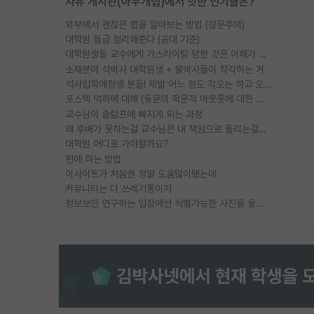
자유 게시판(아무개랩)에서 핫한 인기글은?
외부에서 괜찮은 랩을 알아보는 방법 (장문주의)
대학원 월급 정리해준다 (공대 기준)
대학원생들 교수에게 가스라이팅 당한 것은 이해가 갑니다. 안타깝네요.
소재분야 석박사 대학원생 + 물박사들이 착각하는 거
석사입학예정생 분들! 제발 어느 정도 각오는 하고 오세요.
포스텍 억까에 대해 (동문의 학문적 아웃풋에 대한 반박)
교수님이 슬럼프에 빠지게 되는 과정
왜 후배가 못하는걸 교수님은 내 책임으로 돌리는걸까요?
대학원 어디로 가야할까요?
편애 하는 방법
이사이트가 처음엔 정말 도움많이됐는데
커뮤니티는 다 쓰레기통이지
정보보안 연구하는 입장에선 식별가능한 사진을 올리는건 비추이긴함