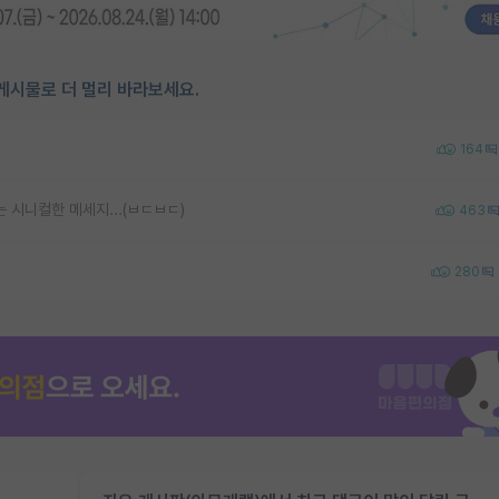
게시물로 더 멀리 바라보세요.
164
 시니컬한 메세지...(ㅂㄷㅂㄷ)
463
280