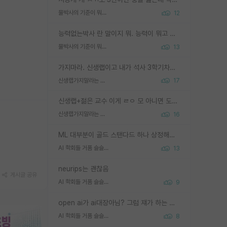
물박사의 기준이 뭐임?
12
능력없는박사 란 말이지 뭐. 능력이 뭐고 능력이 있다는게 뭔지는 사람마다 기준이 다르니까 얘기해봐야 서로 자기 기준만 얘기해서 논쟁이 끝이 안나고. 주위에서 능력있고 야심있는 신입생이 교수가 유의미한 피드백을 아예 안주면서 제대로된 과제에 참여해볼 기회도 제공하지 않고 잡일 뺑뺑이만 돌려서 맨날 단순작업만 하면서 밤새다가 눈빛이 점점 죽어가는걸 본 사람은 물박사는 교수탓이라고 하고, 교수는 이것저것 알려도 주고 기회도 주고 사수 동기 붙여주면서 어떻게든 끌고가려고 하는데 본인이 매일 뺀질거리면서 출근 하는둥마는둥 하다가 기껏 와서도 폰이나 쳐다보다가 실험 망치고 저녁약속있어서 먼저 가볼게요~ 하는걸 본 사람은 물박사는 본인탓이라고 함.
물박사의 기준이 뭐임?
13
가지마라. 신생랩이고 내가 석사 3학기차인데 최고참인데 나도 아무것도 모르는데 교수가 후배들 왜 논문 교육 안시키냐. 논문 왜 안 써오냐 닦달한다
신생랩가지말라는 이유가 있었구나
17
신생랩+젊은 교수 이게 ㄹㅇ 모 아니면 도인듯.
신생랩가지말라는 이유가 있었구나
16
ML 대부분이 골드 스탠다드 하나 상정해놓고 (벤치마크 데이터셋이 여러 개면 여러 개 상정) 그거 얼마나 잘 맞추나 싸움임 가끔 번뜩이는 설계 철학을 보여주는 논문들도 있지만 대부분 그거 성적 얼마나 더 올리느라에 혈안이 되어 있는 측면이 잇음
AI 학회들 거품 슬슬 지적이 나오네요
13
neurips는 괜찮음
게시글 공유
AI 학회들 거품 슬슬 지적이 나오네요
9
open ai가 ai대장아님? 그럼 쟤가 하는 말이 다 맞겠네
AI 학회들 거품 슬슬 지적이 나오네요
8