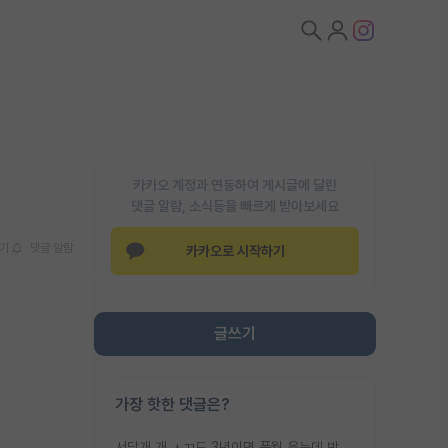
카카오 계정과 연동하여 게시글에 달린
댓글 알람, 소식등을 빠르게 받아보세요
기
댓글 알람
카카오로 시작하기
글쓰기
가장 핫한 댓글은?
서당개 개 ㅅㄲ도 3년이면 풍월 읊는데 박사 5년 이상 대리고 있으면서 물된건 교수 탓 맞는ㄱ게 거기가 서당이 아니란 소리임