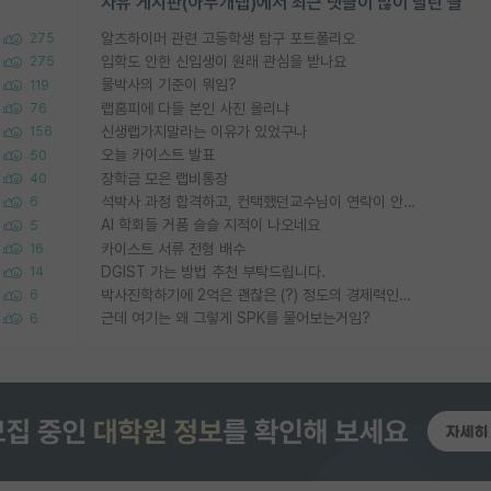
자유 게시판(아무개랩)에서 최근 댓글이 많이 달린 글
알츠하이머 관련 고등학생 탐구 포트폴리오
275
입학도 안한 신입생이 원래 관심을 받나요
275
물박사의 기준이 뭐임?
119
랩홈피에 다들 본인 사진 올리냐
76
신생랩가지말라는 이유가 있었구나
156
오늘 카이스트 발표
50
장학금 모은 랩비통장
40
석박사 과정 합격하고, 컨택했던교수님이 연락이 안됩니다...
6
AI 학회들 거품 슬슬 지적이 나오네요
5
카이스트 서류 전형 배수
16
DGIST 가는 방법 추천 부탁드립니다.
14
박사진학하기에 2억은 괜찮은 (?) 정도의 경제력인가요
6
근데 여기는 왜 그렇게 SPK를 물어보는거임?
6