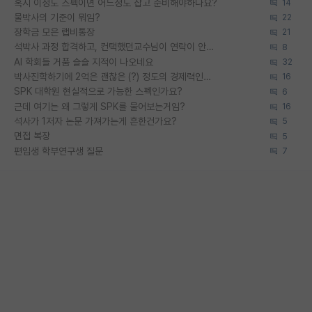
혹시 이정도 스펙이면 어느정도 잡고 준비해야하나요?
14
물박사의 기준이 뭐임?
22
장학금 모은 랩비통장
21
석박사 과정 합격하고, 컨택했던교수님이 연락이 안됩니다...
8
AI 학회들 거품 슬슬 지적이 나오네요
32
박사진학하기에 2억은 괜찮은 (?) 정도의 경제력인가요
16
SPK 대학원 현실적으로 가능한 스펙인가요?
6
근데 여기는 왜 그렇게 SPK를 물어보는거임?
16
석사가 1저자 논문 가져가는게 흔한건가요?
5
면접 복장
5
편입생 학부연구생 질문
7