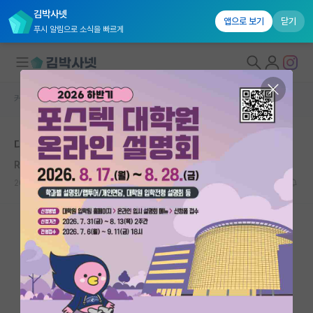
김박사넷
앱으로 보기
닫기
푸시 알림으로 소식을 빠르게
커뮤니티 홈
자유 게시판(아무개랩)
대학원생 모집
대학원 진학 질문드립니다....
국내대학원 정보
Robert Nozick
*
연구실&오픈랩
2020.09.15
4
7480
커뮤니티
커뮤니티 홈
전체글보기
베스트 게시판
IF 명예의전당