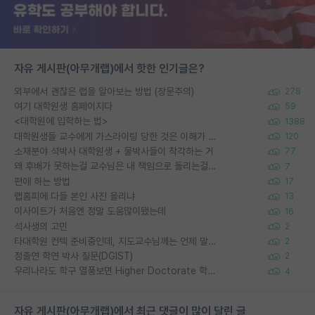
자유 게시판(아무개랩)에서 핫한 인기글은?
외부에서 괜찮은 랩을 알아보는 방법 (장문주의)
278
여기 대학원생 홈페이지다
59
<대학원에 입학하는 법>
1388
대학원생들 교수에게 가스라이팅 당한 것은 이해가 갑니다. 안타깝네요.
120
소재분야 석박사 대학원생 + 물박사들이 착각하는 거
77
왜 후배가 못하는걸 교수님은 내 책임으로 돌리는걸까요?
7
편애 하는 방법
17
랩홈피에 다들 본인 사진 올리냐
13
이사이트가 처음엔 정말 도움많이됐는데
16
석사생의 고민
2
타대학원 컨텍 준비중인데, 지도교수님께는 언제 말씀드려야 할까요?
2
정출연 학연 박사 질문(DGIST)
2
우리나라도 학구 열풍보면 Higher Doctorate 학위가 필요하다고 봅니다.
4
자유 게시판(아무개랩)에서 최근 댓글이 많이 달린 글