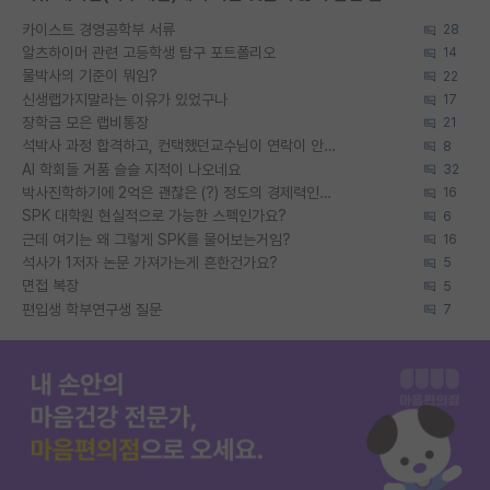
카이스트 경영공학부 서류
28
알츠하이머 관련 고등학생 탐구 포트폴리오
14
물박사의 기준이 뭐임?
22
신생랩가지말라는 이유가 있었구나
17
장학금 모은 랩비통장
21
석박사 과정 합격하고, 컨택했던교수님이 연락이 안됩니다...
8
AI 학회들 거품 슬슬 지적이 나오네요
32
박사진학하기에 2억은 괜찮은 (?) 정도의 경제력인가요
16
SPK 대학원 현실적으로 가능한 스펙인가요?
6
근데 여기는 왜 그렇게 SPK를 물어보는거임?
16
석사가 1저자 논문 가져가는게 흔한건가요?
5
면접 복장
5
편입생 학부연구생 질문
7