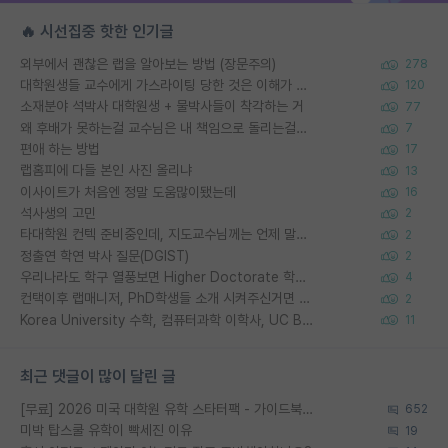
🔥 시선집중 핫한 인기글
외부에서 괜찮은 랩을 알아보는 방법 (장문주의)
278
대학원생들 교수에게 가스라이팅 당한 것은 이해가 갑니다. 안타깝네요.
120
소재분야 석박사 대학원생 + 물박사들이 착각하는 거
77
왜 후배가 못하는걸 교수님은 내 책임으로 돌리는걸까요?
7
편애 하는 방법
17
랩홈피에 다들 본인 사진 올리냐
13
이사이트가 처음엔 정말 도움많이됐는데
16
석사생의 고민
2
타대학원 컨텍 준비중인데, 지도교수님께는 언제 말씀드려야 할까요?
2
정출연 학연 박사 질문(DGIST)
2
우리나라도 학구 열풍보면 Higher Doctorate 학위가 필요하다고 봅니다.
4
컨택이후 랩매니저, PhD학생들 소개 시켜주신거면 거의 컨펌에 가깝나요?
2
Korea University 수학, 컴퓨터과학 이학사, UC Berkeley 산업공학 대학원 공학박사가 되는 것은 쉽지 않겠죠?
11
최근 댓글이 많이 달린 글
[무료] 2026 미국 대학원 유학 스타터팩 - 가이드북 & 합격자 컨택메일 템플릿
652
미박 탑스쿨 유학이 빡세진 이유
19