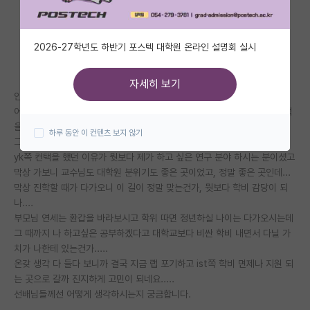
자유 게시판(아무개랩)
2026-27학년도 하반기 포스텍 대학원 온라인 설명회 실시
미국 유학 게시판
미국 대학원 합격 후기 게시판
자세히 보기
안녕하세요 선배님들 곧 대학원 진학 염두해두고 있는 학부생입니다.
대학원생 모집 게시판
어릴 떄부터 연구하고 싶은 분야가 있었고 기회가 되어 yk쪽 교수님과 컨택
을 하여 대학원 진학 준비하고 있었습니다.
하루 동안 이 컨텐츠 보지 않기
대학원 합격 후기 게시판
그런데 문득 생각이 드는 것이 학비 걱정이 너무 많이 되네요
yk쪽 컨택을 했던 이유가 뭣보다 제가 하고 싶은 연구 분야 하시는 분이셨고
연구실(PI) 홍보 게시판
막상 가보니 교수님도 대학원 분위기도 좋은 곳이었고, 정말 좋은 곳인데...
막상 진학할 때가 다가오니 이 길이 정말 맞는건가, 뭣보다 학비 감당이 되
석박사 채용 정보 게시판
나....
부모님 연세는 환갑을 바라보시고 학위 따면 정년하실 나이는 다가오시는데
임용 정보 게시판
그 때까지 나 하고싶은 공부하겠다고 대학교보다 비싼 학비 내면서 다닐 가
학부 인턴 게시판
치가 나한테 있는건가.....
온갖 생각 다 들다 보니까 결국 지금 랩 포기하고 ist쪽 학비 면제나 지원 되
취업 게시판
는 곳으로 갈까 진지하게 고민이 되네요.....
선배님들께선 어떻게 생각하시는지 궁금합니다.
임용 후기 게시판