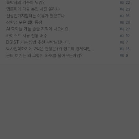
물박사의 기준이 뭐임?
22
랩홈피에 다들 본인 사진 올리냐
23
신생랩가지말라는 이유가 있었구나
16
장학금 모은 랩비통장
20
AI 학회들 거품 슬슬 지적이 나오네요
27
카이스트 서류 전형 배수
10
DGIST 가는 방법 추천 부탁드립니다.
7
박사진학하기에 2억은 괜찮은 (?) 정도의 경제력인가요
15
근데 여기는 왜 그렇게 SPK를 물어보는거임?
9