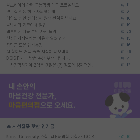
알츠하이머 관련 고등학생 탐구 포트폴리오
11
연구실 학생 하나 자퇴했는데
9
입학도 안한 신입생이 원래 관심을 받나요
10
물박사의 기준이 뭐임?
19
랩홈피에 다들 본인 사진 올리냐
23
신생랩가지말라는 이유가 있었구나
15
장학금 모은 랩비통장
16
AI 학회들 거품 슬슬 지적이 나오네요
26
DGIST 가는 방법 추천 부탁드립니다.
7
박사진학하기에 2억은 괜찮은 (?) 정도의 경제력인가요
12
🔥 시선집중 핫한 인기글
Korea University 수학, 컴퓨터과학 이학사, UC Berkeley 산업공학 대학원 공학박사가 되는 것은 쉽지 않겠죠?
10