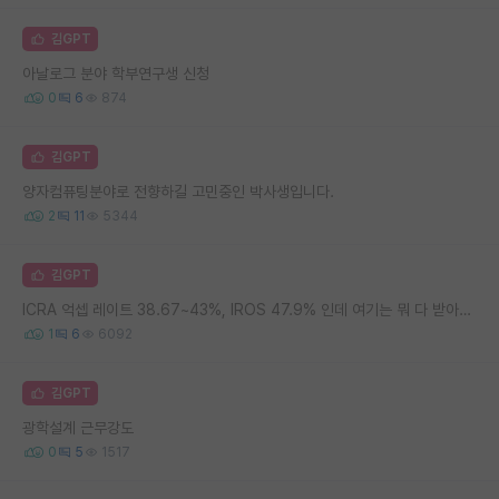
김GPT
아날로그 분야 학부연구생 신청
0
6
874
김GPT
양자컴퓨팅분야로 전향하길 고민중인 박사생입니다.
2
11
5344
김GPT
ICRA 억셉 레이트 38.67~43%, IROS 47.9% 인데 여기는 뭐 다 받아줌??
1
6
6092
김GPT
광학설계 근무강도
0
5
1517