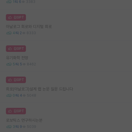
1
6
3383
김GPT
아날로그 회로와 디지털 회로
4
2
8333
김GPT
유기화학 전망
5
5
8462
김GPT
회로(아날로그)설계 랩 논문 질문 드립니다
0
4
5048
김GPT
로보틱스 연구하시는분
3
9
5039