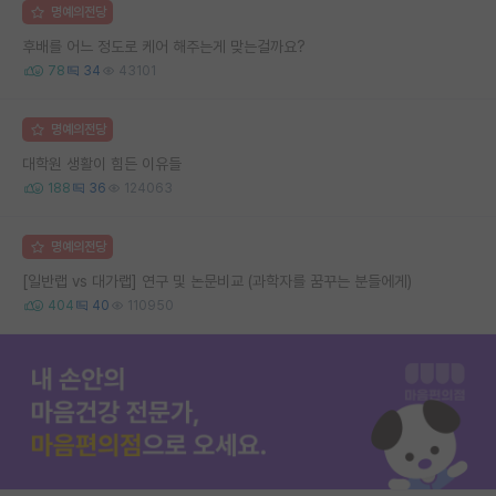
명예의전당
후배를 어느 정도로 케어 해주는게 맞는걸까요?
78
34
43101
명예의전당
대학원 생활이 힘든 이유들
188
36
124063
명예의전당
[일반랩 vs 대가랩] 연구 및 논문비교 (과학자를 꿈꾸는 분들에게)
404
40
110950