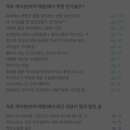
자유 게시판(아무개랩)에서 핫한 인기글은?
외부에서 괜찮은 랩을 알아보는 방법 (장문주의)
275
내 석사생활 참 많은일들이 있엇네요^^
212
대학원 월급 정리해준다 (공대 기준)
275
소재분야 석박사 대학원생 + 물박사들이 착각하는 거
73
포스텍 억까에 대해 (동문의 학문적 아웃풋에 대한 반박)
50
교수님이 무서워요
16
물박사 되는 건 교수탓도 있는거 아니냐
29
대학원 어디로 가야할까요?
5
편애 하는 방법
12
졸업을 앞둔 박사수료생인데 아직도 출장다닙니다
3
이사이트가 처음엔 정말 도움많이됐는데
14
커뮤니티는 다 쓰레기통이지
6
정보보안 연구하는 입장에선 식별가능한 사진을 올리는건 비추이긴함
5
자유 게시판(아무개랩)에서 최근 댓글이 많이 달린 글
SSH 박사과정을 그만두고 지방대 박사로 옮기면 교수의 꿈은 끝일까요?
21
카이스트는 모든 연구실마다 서버 제공해주나요?
15
학부신입생 질문
12