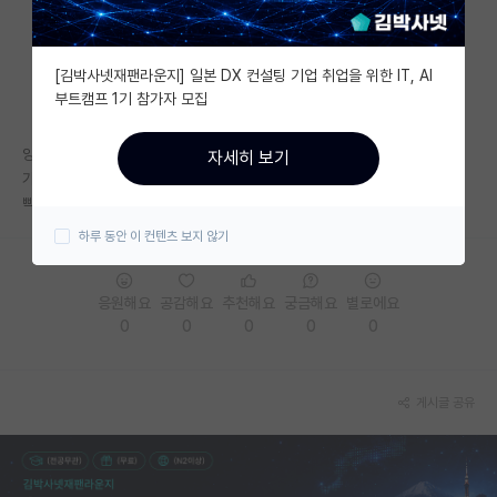
자유 게시판(아무개랩)
[김박사넷재팬라운지] 일본 DX 컨설팅 기업 취업을 위한 IT, AI
미국 유학 게시판
부트캠프 1기 참가자 모집
미국 대학원 합격 후기 게시판
양질의 sci 제1저자 논문 나오기가 반도체나 ai 분야에 비해 많이 빡센편인
자세히 보기
대학원생 모집 게시판
가요?
빡셈의 정도가 궁금합니다.
대학원 합격 후기 게시판
하루 동안 이 컨텐츠 보지 않기
연구실(PI) 홍보 게시판
응원해요
공감해요
추천해요
궁금해요
별로에요
석박사 채용 정보 게시판
0
0
0
0
0
임용 정보 게시판
학부 인턴 게시판
게시글 공유
취업 게시판
임용 후기 게시판