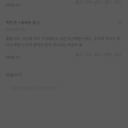
0
0
0
0
0
대댓글 쓰기
재팬라운지 🌸
착한 존 스튜어트 밀
2026.05.25
힘듭니다. 석사때 어디 구석에라도 쓰면 리스펙받는정도. 오히려 석사가 썼
다고 하면 누구거 받아서 한거 아니냐는 의심이 듦
0
0
0
0
0
대댓글 쓰기
댓글쓰기