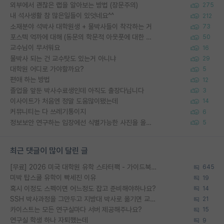
외부에서 괜찮은 랩을 알아보는 방법 (장문주의)
275
내 석사생활 참 많은일들이 있엇네요^^
212
소재분야 석박사 대학원생 + 물박사들이 착각하는 거
73
포스텍 억까에 대해 (동문의 학문적 아웃풋에 대한 반박)
50
교수님이 무서워요
16
물박사 되는 건 교수탓도 있는거 아니냐
29
대학원 어디로 가야할까요?
5
편애 하는 방법
12
졸업을 앞둔 박사수료생인데 아직도 출장다닙니다
3
이사이트가 처음엔 정말 도움많이됐는데
14
커뮤니티는 다 쓰레기통이지
6
정보보안 연구하는 입장에선 식별가능한 사진을 올리는건 비추이긴함
5
최근 댓글이 많이 달린 글
[무료] 2026 미국 대학원 유학 스타터팩 - 가이드북 & 합격자 컨택메일 템플릿
645
미박 탑스쿨 유학이 빡세진 이유
19
혹시 이정도 스펙이면 어느정도 잡고 준비해야하나요?
14
SSH 박사과정을 그만두고 지방대 박사로 옮기면 교수의 꿈은 끝일까요?
21
카이스트는 모든 연구실마다 서버 제공해주나요?
15
연구실 학생 하나 자퇴했는데
9