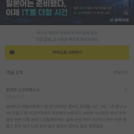
PI 전용 게시판
인문사회 계열 게시판
카카오 계정과 연동하여 게시글에 달린
특수/전문대학원 게시판
댓글 알람, 소식등을 빠르게 받아보세요
반도체/AI 게시판
카카오로 시작하기
장학금/장학생 게시판
학술 정보 게시판
댓글 2개
댓글쓰기
홍보 게시판
깔끔한 소크라테스
커리어
2026.05.11
유학교육
설계하고 테잎아웃해서 칩 받기까지만 짧아도 6개월~1년 그럼 그거 받고 p
cb 만들고 뭐 이것저것해서 측정해서 논문까지 쓰려면 석사동안 하나 겨우
이벤트
쓸듯 반면 다른 분야 디지털쪽만해도 설계-논문 까지 시간적으로만 보면 꽤
짧긴 한듯 텀이 다른 분야 잘은 몰라서 함부로 말은 못하겠음
반도체 아카데미