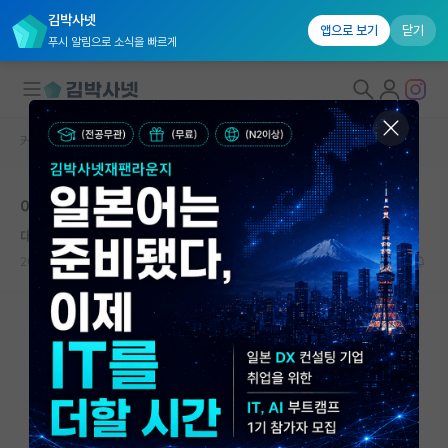
김박사넷
앱으로 보기
닫기
푸시 알림으로 소식을 빠르게
커뮤니티 홈
자유 게시판(아무개랩)
대학원생 모집
아날로그회로설계 분야 논문
국내대학원 정보
대담한 마키아벨리
연구실&오픈랩
2026.05.10
2
548
커뮤니티
커뮤니티 홈
전체글보기
베스트 게시판
IF 명예의전당