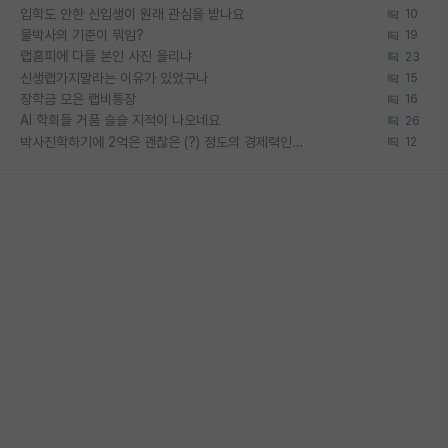
입학도 안한 신입생이 원래 관심을 받나요
10
물박사의 기준이 뭐임?
19
랩홈피에 다들 본인 사진 올리냐
23
신생랩가지말라는 이유가 있었구나
15
장학금 모은 랩비통장
16
AI 학회들 거품 슬슬 지적이 나오네요
26
박사진학하기에 2억은 괜찮은 (?) 정도의 경제력인가요
12