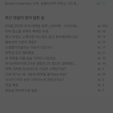
Korea University 수학, 컴퓨터과학 이학사, UC Berkeley 산업공학 대학원 공학박사가 되는 것은 쉽지 않겠죠?
11
최근 댓글이 많이 달린 글
[무료] 2026 미국 대학원 유학 스타터팩 - 가이드북 & 합격자 컨택메일 템플릿
652
미박 탑스쿨 유학이 빡세진 이유
19
혹시 이정도 스펙이면 어느정도 잡고 준비해야하나요?
14
물박사의 기준이 뭐임?
22
신생랩가지말라는 이유가 있었구나
17
장학금 모은 랩비통장
21
AI 학회들 거품 슬슬 지적이 나오네요
32
박사진학하기에 2억은 괜찮은 (?) 정도의 경제력인가요
16
SPK 대학원 현실적으로 가능한 스펙인가요?
5
근데 여기는 왜 그렇게 SPK를 물어보는거임?
16
석사가 1저자 논문 가져가는게 흔한건가요?
5
면접 복장
5
편입생 학부연구생 질문
7