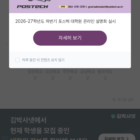
자유 게시판(아무개랩)
2026-27학년도 하반기 포스텍 대학원 온라인 설명회 실시
미국 유학 게시판
미국 대학원 합격 후기 게시판
자세히 보기
.
대학원생 모집 게시판
하루 동안 이 컨텐츠 보지 않기
대학원 합격 후기 게시판
응원해요
공감해요
추천해요
궁금해요
별로에요
연구실(PI) 홍보 게시판
0
0
0
0
3
석박사 채용 정보 게시판
임용 정보 게시판
게시글 공유
학부 인턴 게시판
취업 게시판
임용 후기 게시판