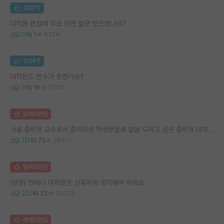
김GPT
대학원 면접때 주로 어떤 질문 받으셨나요?
0
1
6324
김GPT
대학원도 반수가 흔한가요?
3
19
5700
명예의전당
서울 중위권 교수로서 중하위권 학생분들께 말씀 드리고 싶은 중위권 대학 연구실의 강점
112
72
28671
명예의전당
(장문) 언제나 대학원은 신중하게 생각해야 하네요
222
23
96376
명예의전당