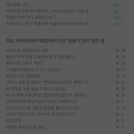
석사생의 고민
2
타대학원 컨텍 준비중인데, 지도교수님께는 언제 말씀드려야 할까요?
2
정출연 학연 박사 질문(DGIST)
2
우리나라도 학구 열풍보면 Higher Doctorate 학위가 필요하다고 봅니다.
4
자유 게시판(아무개랩)에서 최근 댓글이 많이 달린 글
카이스트 경영공학부 서류
28
알츠하이머 관련 고등학생 탐구 포트폴리오
14
물박사의 기준이 뭐임?
22
신생랩가지말라는 이유가 있었구나
17
장학금 모은 랩비통장
21
석박사 과정 합격하고, 컨택했던교수님이 연락이 안됩니다...
8
AI 학회들 거품 슬슬 지적이 나오네요
32
박사진학하기에 2억은 괜찮은 (?) 정도의 경제력인가요
16
SPK 대학원 현실적으로 가능한 스펙인가요?
5
근데 여기는 왜 그렇게 SPK를 물어보는거임?
16
석사가 1저자 논문 가져가는게 흔한건가요?
5
면접 복장
5
편입생 학부연구생 질문
7