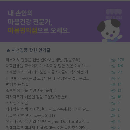
🔥 시선집중 핫한 인기글
외부에서 괜찮은 랩을 알아보는 방법 (장문주의)
278
대학원생들 교수에게 가스라이팅 당한 것은 이해가 갑니다. 안타깝네요.
120
소재분야 석박사 대학원생 + 물박사들이 착각하는 거
77
왜 후배가 못하는걸 교수님은 내 책임으로 돌리는걸까요?
7
편애 하는 방법
17
랩홈피에 다들 본인 사진 올리냐
13
이사이트가 처음엔 정말 도움많이됐는데
16
석사생의 고민
2
타대학원 컨텍 준비중인데, 지도교수님께는 언제 말씀드려야 할까요?
2
정출연 학연 박사 질문(DGIST)
2
우리나라도 학구 열풍보면 Higher Doctorate 학위가 필요하다고 봅니다.
4
컨택이후 랩매니저, PhD학생들 소개 시켜주신거면 거의 컨펌에 가깝나요?
2