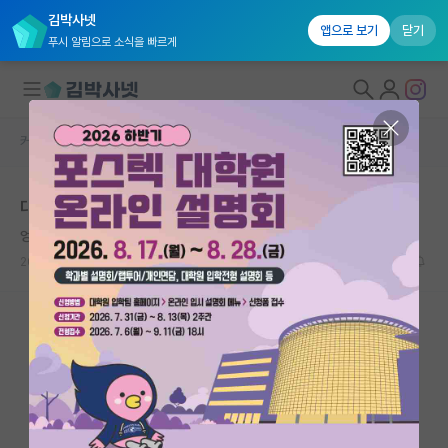
김박사넷
앱으로 보기
닫기
푸시 알림으로 소식을 빠르게
커뮤니티 홈
자유 게시판(아무개랩)
대학원생 모집
대학원 면접 지각 치명적일까요..
국내대학원 정보
엉뚱한 막스 베버
연구실&오픈랩
2026.05.09
3
1184
커뮤니티
커뮤니티 홈
전체글보기
베스트 게시판
IF 명예의전당