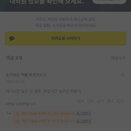
PI 전용 게시판
카카오 계정과 연동하여 게시글에 달린
인문사회 계열 게시판
댓글 알람, 소식등을 빠르게 받아보세요
특수/전문대학원 게시판
카카오로 시작하기
반도체/AI 게시판
장학금/장학생 게시판
댓글 3개
댓글쓰기
학술 정보 게시판
눈치보는 카를 마르크스
홍보 게시판
2026.05.10
커리어
대기시간 늦은 건 괜춘. 면접시간 늦은건 치명적
0
0
0
0
0
유학교육
대댓글 2개
대댓글 쓰기
해당 댓글을 보려면 로그인이 필요합니다.
로그인하기
이벤트
해당 댓글을 보려면 로그인이 필요합니다.
로그인하기
반도체 아카데미