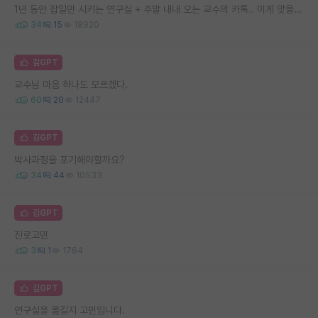
1년 동안 잡일만 시키는 연구실 + 주말 내내 오는 교수의 카톡.. 이게 맞을까요
34
15
18920
김GPT
교수님 마음 하나도 모르겠다.
60
20
12447
김GPT
박사과정을 포기해야할까요?
34
44
10533
김GPT
진로고민
3
1
1784
김GPT
연구실을 옮길지 고민입니다.