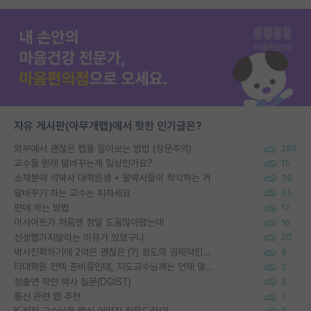
자유 게시판(아무개랩)에서 핫한 인기글은?
외부에서 괜찮은 랩을 알아보는 방법 (장문주의)
280
교수들 원래 말바꾸는게 일상인가요?
15
소재분야 석박사 대학원생 + 물박사들이 착각하는 거
79
말바꾸기 하는 교수는 피하세요
55
편애 하는 방법
17
이사이트가 처음엔 정말 도움많이됐는데
16
신생랩가지말라는 이유가 있었구나
20
박사진학하기에 2억은 괜찮은 (?) 정도의 경제력인가요
9
타대학원 컨텍 준비중인데, 지도교수님께는 언제 말씀드려야 할까요?
2
정출연 학연 박사 질문(DGIST)
2
통신 관련 랩 추천
3