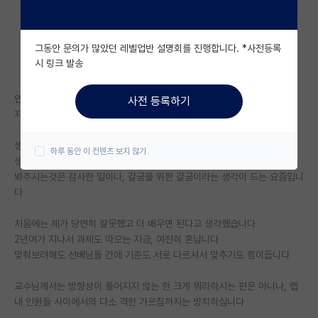
자유 게시판(아무개랩)
그동안 문의가 많았던 레벨업반 설명회를 진행합니다. *사전등록
미국 유학 게시판
시 링크 발송
미국 대학원 합격 후기 게시판
연구할수록 주변에 대단하신 분들이 너무많네요
사전 등록하기
대학원생 모집 게시판
자대로 왔는데도 힘들고 지칩니다
대학원 합격 후기 게시판
생각을 여러번 해가면 생각이 과하다고 한소리 듣고
하루 동안 이 컨텐츠 보지 않기
생각을 덜어내면 생각을 안해왔다고 한소리 듣습니다
연구실(PI) 홍보 게시판
봐주시는것은 감사한 일이나, 갈굼을 위한 갈굼이라는 생각이 드는 요즘입니
다
석박사 채용 정보 게시판
처음에는 제가 당연히 잘못했고 더 배우면 된다고 생각했습니다
임용 정보 게시판
2년여가 지나서 과제도 따오는 지금, 여전히 혼납니다
학부 인턴 게시판
맞춰보려해도 선배님들 간에 기준도 서로 다르셔서 맞추기도 힘이듭니다
취업 게시판
교수님께서는 방향성이 틀어지지 않는 한 크게 뭐라하시는 편은 아니나, 랩
내 인원들 사이에서의 다소 격한 가르침까지는 방치하십니다
임용 후기 게시판