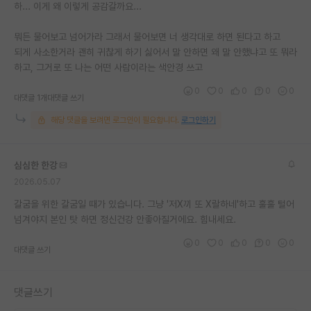
하... 이게 왜 이렇게 공감갈까요...
뭐든 물어보고 넘어가라 그래서 물어보면 너 생각대로 하면 된다고 하고
되게 사소한거라 괜히 귀찮게 하기 싫어서 말 안하면 왜 말 안했냐고 또 뭐라
하고, 그거로 또 나는 어떤 사람이라는 색안경 쓰고
0
0
0
0
0
대댓글 1개
대댓글 쓰기
해당 댓글을 보려면 로그인이 필요합니다.
로그인하기
심심한 한강
2026.05.07
갈굼을 위한 갈굼일 때가 있습니다. 그냥 '저X끼 또 X랄하네'하고 훌훌 털어
넘겨야지 본인 탓 하면 정신건강 안좋아질거에요. 힘내세요.
0
0
0
0
0
대댓글 쓰기
댓글쓰기