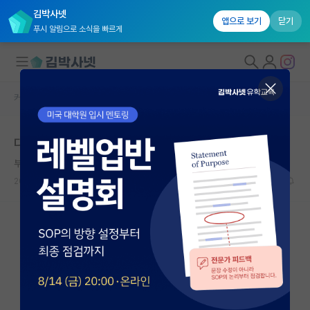
김박사넷
앱으로 보기
닫기
푸시 알림으로 소식을 빠르게
커뮤니티 홈
자유 게시판(아무개랩)
대학원생 모집
다들 이렇게 사는건가요
국내대학원 정보
부지런한 찰스 다윈
연구실&오픈랩
2026.05.04
5
1930
커뮤니티
커뮤니티 홈
전체글보기
베스트 게시판
IF 명예의전당