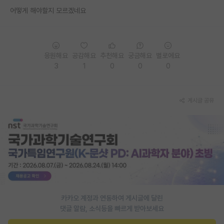
어떻게 해야할지 모르겠네요
PI 전용 게시판
인문사회 계열 게시판
특수/전문대학원 게시판
응원해요
공감해요
추천해요
궁금해요
별로에요
3
1
0
0
0
반도체/AI 게시판
장학금/장학생 게시판
게시글 공유
학술 정보 게시판
홍보 게시판
커리어
유학교육
이벤트
카카오 계정과 연동하여 게시글에 달린
댓글 알람, 소식등을 빠르게 받아보세요
반도체 아카데미