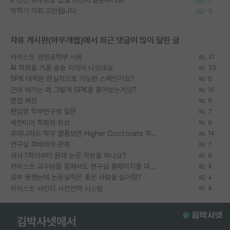
K 전전 교수님들 랩실 어떤지 질문드려요!
3
막학기 자퇴 고민됩니다
3
자유 게시판(아무개랩)에서 최근 댓글이 많이 달린 글
카이스트 경영공학부 서류
31
AI 학회들 거품 슬슬 지적이 나오네요
33
SPK 대학원 현실적으로 가능한 스펙인가요?
6
근데 여기는 왜 그렇게 SPK를 물어보는거임?
19
면접 복장
9
편입생 학부연구생 질문
7
세컨티어 학회의 위상
6
우리나라도 학구 열풍보면 Higher Doctorate 학위가 필요하다고 봅니다.
14
연구실 후배와의 관계
7
석사 1학기부터 원래 논문 작성을 하나요?
9
카이스트 교수님들 중에서도 연구실 홈페이지를 마련 안 하신 분들이 계시던데
4
공부 못했는데 논문실적은 좋은 사람을 싫어함?
4
카이스트 뇌인지 사전컨택 시스템
4