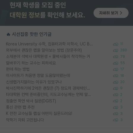
🔥 시선집중 핫한 인기글
Korea University 수학, 컴퓨터과학 이학사, UC Berkeley 산업공학 대학원 공학박사가 되는 것은 쉽지 않겠죠?
11
외부에서 괜찮은 랩을 알아보는 방법 (장문주의)
280
소재분야 석박사 대학원생 + 물박사들이 착각하는 거
79
말바꾸기 하는 교수는 피하세요
55
편애 하는 방법
17
이사이트가 처음엔 정말 도움많이됐는데
16
신생랩가지말라는 이유가 있었구나
20
박사진학하기에 2억은 괜찮은 (?) 정도의 경제력인가요
9
타대학원 컨텍 준비중인데, 지도교수님께는 언제 말씀드려야 할까요?
2
정출연 학연 박사 질문(DGIST)
2
통신 관련 랩 추천
3
K 전전 교수님들 랩실 어떤지 질문드려요!
3
막학기 자퇴 고민됩니다
3