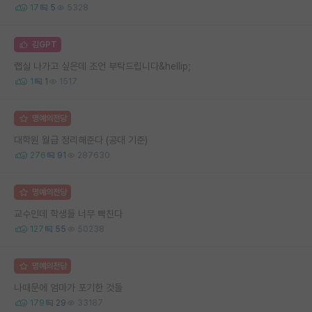
17
5
5328
김GPT
랩실 나가고 싶은데 조언 부탁드립니다&hellip;
1
1
1517
명예의전당
대학원 월급 정리해준다 (공대 기준)
276
91
287630
명예의전당
교수인데 학생들 너무 빡친다
127
55
50238
명예의전당
나때문에 엄마가 포기한 것들
179
29
33187