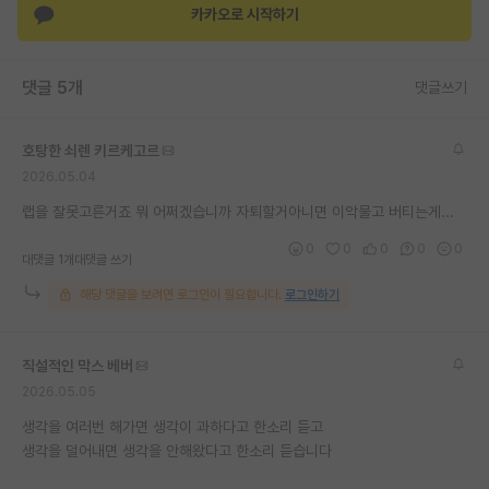
카카오로 시작하기
재팬라운지 🌸
댓글 5개
댓글쓰기
호탕한 쇠렌 키르케고르
2026.05.04
랩을 잘못고른거죠 뭐 어쩌겠습니까 자퇴할거아니면 이악물고 버티는게...
0
0
0
0
0
대댓글 1개
대댓글 쓰기
해당 댓글을 보려면 로그인이 필요합니다.
로그인하기
직설적인 막스 베버
2026.05.05
생각을 여러번 해가면 생각이 과하다고 한소리 듣고
생각을 덜어내면 생각을 안해왔다고 한소리 듣습니다