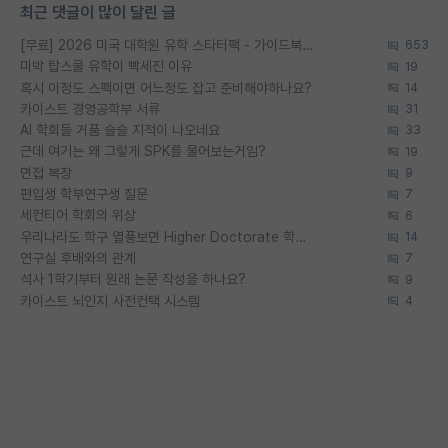
최근 댓글이 많이 달린 글
[무료] 2026 미국 대학원 유학 스타터팩 - 가이드북 & 합격자 컨택메일 템플릿
653
미박 탑스쿨 유학이 빡세진 이유
19
혹시 이정도 스펙이면 어느정도 잡고 준비해야하나요?
14
카이스트 경영공학부 서류
31
AI 학회들 거품 슬슬 지적이 나오네요
33
근데 여기는 왜 그렇게 SPK를 물어보는거임?
19
면접 복장
9
편입생 학부연구생 질문
7
세컨티어 학회의 위상
6
우리나라도 학구 열풍보면 Higher Doctorate 학위가 필요하다고 봅니다.
14
연구실 후배와의 관계
7
석사 1학기부터 원래 논문 작성을 하나요?
9
카이스트 뇌인지 사전컨택 시스템
4