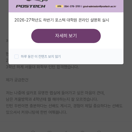
자유 게시판(아무개랩)
2026-27학년도 하반기 포스텍 대학원 온라인 설명회 실시
미국 유학 게시판
미국 대학원 합격 후기 게시판
자세히 보기
저는 현재 3학년 학부생입니다. (중경외시 라인)
대학원생 모집 게시판
현재 경험은
하루 동안 이 컨텐츠 보지 않기
대학원 합격 후기 게시판
2학년 자대 학부 연구생 2개월(그 후 관련 연구로 우수상 수상)
3학년 하계 서울대 화학부 인턴 합격했습니다.
연구실(PI) 홍보 게시판
제가 궁금한건
석박사 채용 정보 게시판
저는 나중에 설카포 유명한 랩실에 들어가고 싶은 마음이 큰데,
임용 정보 게시판
남은 겨울방학과 4학년때 뭘 해야하는지 잘 모르겟습니다.
학부 인턴 게시판
인턴 두번이면 충분하다는 선배도 계시고, 경험이 제일 중요하다는 선배도
있으셔서 커뮤니팅에 한번 여쭤봅니다.
취업 게시판
임용 후기 게시판