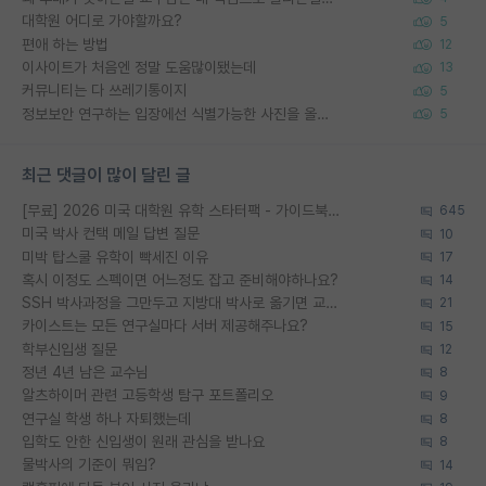
대학원 어디로 가야할까요?
5
편애 하는 방법
12
이사이트가 처음엔 정말 도움많이됐는데
13
커뮤니티는 다 쓰레기통이지
5
정보보안 연구하는 입장에선 식별가능한 사진을 올리는건 비추이긴함
5
최근 댓글이 많이 달린 글
[무료] 2026 미국 대학원 유학 스타터팩 - 가이드북 & 합격자 컨택메일 템플릿
645
미국 박사 컨택 메일 답변 질문
10
미박 탑스쿨 유학이 빡세진 이유
17
혹시 이정도 스펙이면 어느정도 잡고 준비해야하나요?
14
SSH 박사과정을 그만두고 지방대 박사로 옮기면 교수의 꿈은 끝일까요?
21
카이스트는 모든 연구실마다 서버 제공해주나요?
15
학부신입생 질문
12
정년 4년 남은 교수님
8
알츠하이머 관련 고등학생 탐구 포트폴리오
9
연구실 학생 하나 자퇴했는데
8
입학도 안한 신입생이 원래 관심을 받나요
8
물박사의 기준이 뭐임?
14