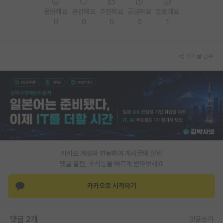
응원해요
공감해요
추천해요
궁금해요
별로에요
PI 전용 게시판
0
0
0
0
1
인문사회 계열 게시판
특수/전문대학원 게시판
게시글 공유
반도체/AI 게시판
장학금/장학생 게시판
학술 정보 게시판
홍보 게시판
카카오 계정과 연동하여 게시글에 달린
커리어
댓글 알람, 소식등을 빠르게 받아보세요
유학교육
카카오로 시작하기
이벤트
반도체 아카데미
댓글 2개
댓글쓰기