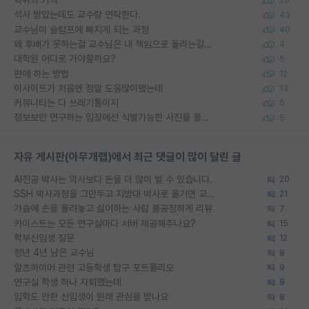
20
석사 받았는데도 교수랑 연락한다.
43
교수님이 슬럼프에 빠지게 되는 과정
40
왜 후배가 못하는걸 교수님은 내 책임으로 돌리는걸까요?
4
대학원 어디로 가야할까요?
5
편애 하는 방법
12
이사이트가 처음엔 정말 도움많이됐는데
13
커뮤니티는 다 쓰레기통이지
5
정보보안 연구하는 입장에선 식별가능한 사진을 올리는건 비추이긴함
5
자유 게시판(아무개랩)에서 최근 댓글이 많이 달린 글
AI전공 박사는 의사보다 돈을 더 많이 벌 수 있습니다.
20
SSH 박사과정을 그만두고 지방대 박사로 옮기면 교수의 꿈은 끝일까요?
21
가슴에 손을 올려놓고 싫어하는 사람 불공정하게 리뷰
7
카이스트는 모든 연구실마다 서버 제공해주나요?
15
학부신입생 질문
12
정년 4년 남은 교수님
8
알츠하이머 관련 고등학생 탐구 포트폴리오
9
연구실 학생 하나 자퇴했는데
8
입학도 안한 신입생이 원래 관심을 받나요
8