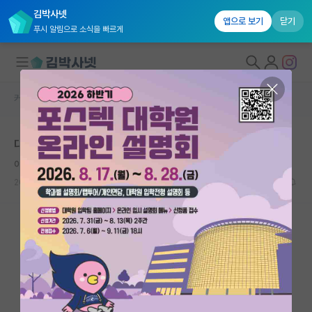
김박사넷
앱으로 보기
닫기
푸시 알림으로 소식을 빠르게
커뮤니티 홈
자유 게시판(아무개랩)
대학원생 모집
대학원 진학 상담(조언 부탁드립니다)
국내대학원 정보
이기적인 레오나르도 다빈치
연구실&오픈랩
2026.05.04
2
589
커뮤니티
커뮤니티 홈
전체글보기
베스트 게시판
IF 명예의전당