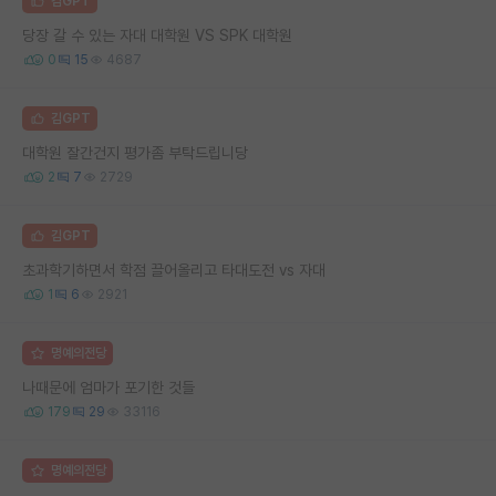
김GPT
당장 갈 수 있는 자대 대학원 VS SPK 대학원
0
15
4687
김GPT
대학원 잘간건지 평가좀 부탁드립니당
2
7
2729
김GPT
초과학기하면서 학점 끌어올리고 타대도전 vs 자대
1
6
2921
명예의전당
나때문에 엄마가 포기한 것들
179
29
33116
명예의전당