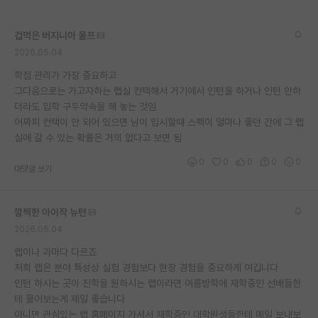
재팬라운지 🌸
겁먹은 버지니아 울프
2026.05.04
학점 관리가 가장 중요하고
그다음으로는 가고자하는 랩실 컨택해서 거기에서 인턴을 하거나 인턴 안하
더라도 입학 구두약속을 해 놓는 것임
어짜피 컨택이 안 되어 있으면 님이 입시할때 스펙이 얼마나 좋던 간에 그 랩
실에 갈 수 있는 확률은 거의 없다고 보면 됨
0
0
0
0
0
대댓글 쓰기
깜찍한 아이작 뉴턴
2026.05.04
랩이나 과마다 다르죠
저희 랩은 분야 특성상 실험 경험보다 현장 경험을 중요하게 여깁니다
인턴 하시는 곳이 진학을 원하시는 랩이라면 여름방학에 재학중인 선배들한
테 물어보는게 제일 좋습니다
아니면 관심있는 랩 홈페이지 가셔서 재학중인 대학원생들한테 메일 보내보