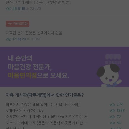
현직 교수가 쉐어해주는 대학원생활 팁들?
96
19
23573
명예의전당
대학원 온게 잘못된 선택이었나 싶음
121
20
31353
자유 게시판(아무개랩)에서 핫한 인기글은?
외부에서 괜찮은 랩을 알아보는 방법 (장문주의)
274
<대학원에 입학하는 법>
1388
소재분야 석박사 대학원생 + 물박사들이 착각하는 거
72
포스텍 억까에 대해 (동문의 학문적 아웃풋에 대한 반박)
50
학위의 가치