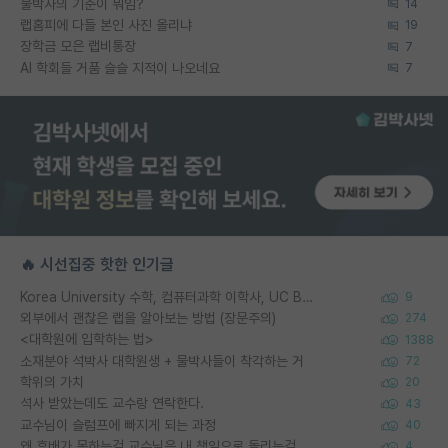
물박사의 기준이 뭐임?
14
랩홈피에 다들 본인 사진 올리냐
19
장학금 모은 랩비통장
7
AI 학회들 거품 슬슬 지적이 나오네요
7
🔥 시선집중 핫한 인기글
Korea University 수학, 컴퓨터과학 이학사, UC Berkeley 산업공학 대학원 공학박사가 되는 것은 쉽지 않겠죠?
9
외부에서 괜찮은 랩을 알아보는 방법 (장문주의)
274
<대학원에 입학하는 법>
1388
소재분야 석박사 대학원생 + 물박사들이 착각하는 거
72
학위의 가치
20
석사 받았는데도 교수랑 연락한다.
43
교수님이 슬럼프에 빠지게 되는 과정
40
왜 후배가 못하는걸 교수님은 내 책임으로 돌리는걸까요?
4