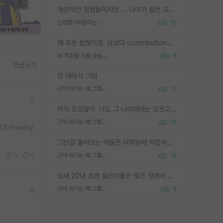
개인적인 경험들이지만.... 나이가 젊은 교수일수록 꼰대라는 가면을 쓴 채로 무례함을 행동하는 경우가 거의 90% 정도였음. 나이가 어린데 다른 또래들과 달리 명예, 권력, 재력까지 얻었으니 세상 다 가진 기분이겠지. 오히러 나이 든 교수들이 행동과 말을 더 조심하시더라.
신생랩가지말라는 이유가 있었구나
10
쟤 뮤온 썼잖아요. 님보다 contribution많음
AI 학회들 거품 슬슬 지적이 나오네요
8
댓글쓰기
걍 애라서 그럼
근데 여기는 왜 그렇게 SPK를 물어보는거임?
13
아직 모르잖아. 나도 그 나이때에는 모르고 평가 받고 안심하고 싶었어.
근데 여기는 왜 그렇게 SPK를 물어보는거임?
15
novelty
그런걸 물어보는 애들은 대학원에 적합하지 않다
3
0
0
근데 여기는 왜 그렇게 SPK를 물어보는거임?
16
요새 20대 초반 젊은이들은 많은 것에서 가성비를 따지더라고요. 내가 이 정도 인풋을 넣었을 때 그만큼 아웃풋이 나올 것인가? 사실 아웃풋이 인풋 대비 리니어하게 나오지 않는 영역을 시도하기 싫어한다는 느낌입니다.
근데 여기는 왜 그렇게 SPK를 물어보는거임?
8