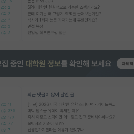
논문 IF vs JCR
16
SPK 대학원 현실적으로 가능한 스펙인가요?
2
근데 여기는 왜 그렇게 SPK를 물어보는거임?
2
석사가 1저자 논문 가져가는게 흔한건가요?
2
면접 복장
2
편입생 학부연구생 질문
3
최근 댓글이 많이 달린 글
[무료] 2026 미국 대학원 유학 스타터팩 - 가이드북 & 합격자 컨택메일 템플릿
11
미박 탑스쿨 유학이 빡세진 이유
276
혹시 이정도 스펙이면 어느정도 잡고 준비해야하나요?
120
물박사의 기준이 뭐임?
77
신생랩가지말라는 이유가 있었구나
7