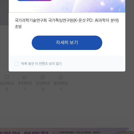
국가과학기술연구회 국가특임연구원(K-문샷 PD: AI과학자 분야)
초빙
자세히 보기
하루 동안 이 컨텐츠 보지 않기
공감해요
추천해요
궁금해요
별로에요
0
1
0
1