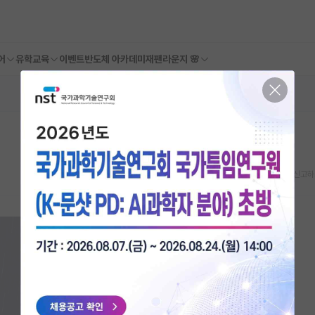
어
유학교육
이벤트
반도체 아카데미
재팬라운지 🌸
스크랩
신고하