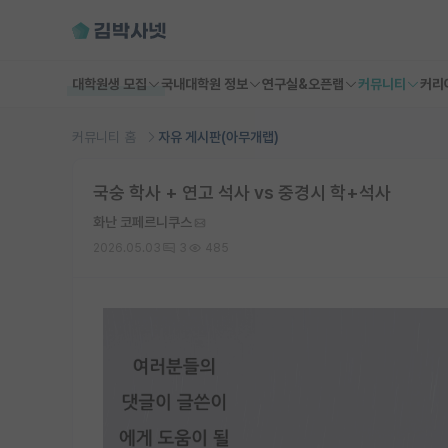
대학원생 모집
국내대학원 정보
연구실&오픈랩
커뮤니티
커리
커뮤니티 홈
자유 게시판(아무개랩)
국숭 학사 + 연고 석사 vs 중경시 학+석사
화난 코페르니쿠스
2026.05.03
3
485