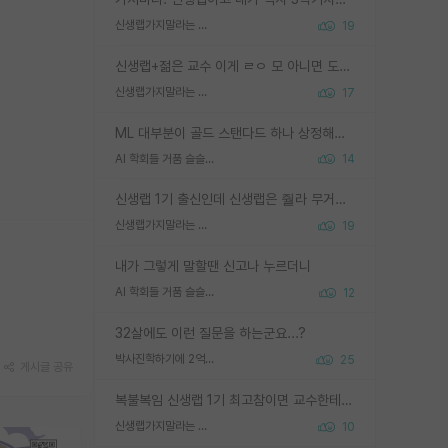
신생랩가지말라는 이유가 있었구나
19
신생랩+젊은 교수 이게 ㄹㅇ 모 아니면 도인듯.
신생랩가지말라는 이유가 있었구나
17
ML 대부분이 골드 스탠다드 하나 상정해놓고 (벤치마크 데이터셋이 여러 개면 여러 개 상정) 그거 얼마나 잘 맞추나 싸움임 가끔 번뜩이는 설계 철학을 보여주는 논문들도 있지만 대부분 그거 성적 얼마나 더 올리느라에 혈안이 되어 있는 측면이 잇음
AI 학회들 거품 슬슬 지적이 나오네요
14
신생랩 1기 출신인데 신생랩은 줠라 무거운 바벨 같은거임. 들면 대박인데 못들면 깔려 죽음. 아무도 알려주지 않는 환경에서 자생해야하지만, 일단 살아남았다면 그 어떤 사람보다 악착같고 생존력 높은 사람으로 거듭날 수 있음
신생랩가지말라는 이유가 있었구나
19
내가 그렇게 말할땐 신고나 누르더니
AI 학회들 거품 슬슬 지적이 나오네요
12
32살에도 이런 질문을 하는군요...?
박사진학하기에 2억은 괜찮은 (?) 정도의 경제력인가요
25
게시글 공유
복불복임 신생랩 1기 최고참이면 교수한테 직접 지도받는 시간이 매우 많음 제대로 된 교수라면 말이지 그게 아니라면 그냥 넌 해방 불가능한 노예 1호에 감점쓰레기통이 되는거고
신생랩가지말라는 이유가 있었구나
10