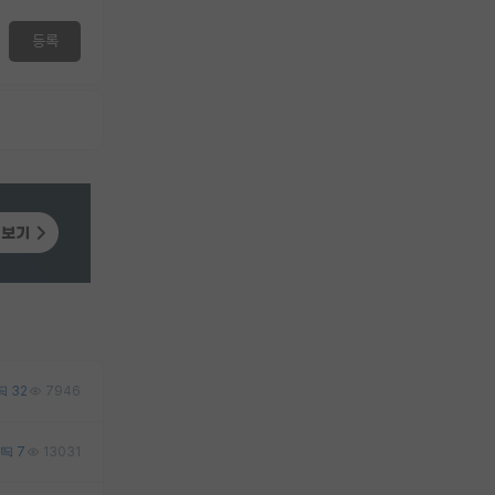
등록
32
7946
7
13031