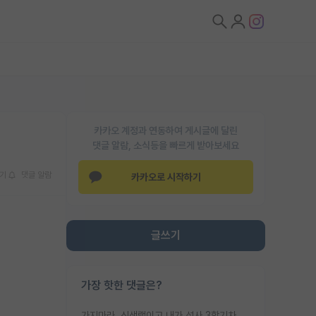
카카오 계정과 연동하여 게시글에 달린
댓글 알람, 소식등을 빠르게 받아보세요
기
댓글 알람
카카오로 시작하기
글쓰기
가장 핫한 댓글은?
가지마라. 신생랩이고 내가 석사 3학기차인데 최고참인데 나도 아무것도 모르는데 교수가 후배들 왜 논문 교육 안시키냐. 논문 왜 안 써오냐 닦달한다