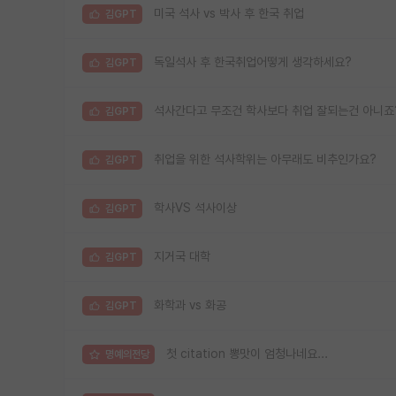
미국 석사 vs 박사 후 한국 취업
김GPT
독일석사 후 한국취업어떻게 생각하세요?
김GPT
석사간다고 무조건 학사보다 취업 잘되는건 아니죠
김GPT
취업을 위한 석사학위는 아무래도 비추인가요?
김GPT
학사VS 석사이상
김GPT
지거국 대학
김GPT
화학과 vs 화공
김GPT
첫 citation 뽕맛이 엄청나네요...
명예의전당