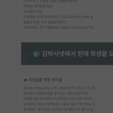
이사이트가 처음엔 정말 도움많이됐는데
역대급 대학원생 빌런
석사생의 고민
타대학원 컨텍 준비중인데, 지도교수님께는 언제 말씀드려야 할까요?
정출연 학연 박사 질문(DGIST)
우리나라도 학구 열풍보면 Higher Doctorate 학위가 필요하다고 봅니다.
🔥 시선집중 핫한 인기글
Korea University 수학, 컴퓨터과학 이학사, UC Berkeley 산업공학 대학원 공학박사가 되는 것은 쉽지 않겠죠?
외부에서 괜찮은 랩을 알아보는 방법 (장문주의)
대학원생들 교수에게 가스라이팅 당한 것은 이해가 갑니다. 안타깝네요.
소재분야 석박사 대학원생 + 물박사들이 착각하는 거
왜 후배가 못하는걸 교수님은 내 책임으로 돌리는걸까요?