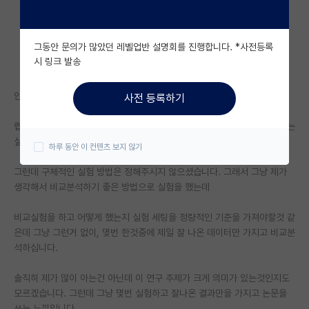
자유 게시판(아무개랩)
그동안 문의가 많았던 레벨업반 설명회를 진행합니다. *사전등록
미국 유학 게시판
시 링크 발송
미국 대학원 합격 후기 게시판
안녕하세요 wet 랩에서 학부연구생으로 연구에 참여하고 있습니다.
사전 등록하기
대학원생 모집 게시판
랩 연구원님이 아이디어부터 실험 방법등 모두 기획하고 저에게 데이터 뽑는
대학원 합격 후기 게시판
실험을 맡겼습니다.
하루 동안 이 컨텐츠 보지 않기
연구실(PI) 홍보 게시판
그런데 구체적인 실험 방법은 정해주시지 않으셨습니다. 그래서 그냥 제가
생각해서 비교분석하기 좋은 방법으로 실험을 했는데
석박사 채용 정보 게시판
비교실험을 하고 어떻게 했는지 실험 세팅을 정량적인 기준을 가져야할것 같
임용 정보 게시판
은데 그냥 그런거 없이, 몇번 한것중에 제일 잘 나온 데이터만 가지고 비교분
학부 인턴 게시판
석하십니다.
취업 게시판
솔직히 제가 많이 아는건 아닌데 이 연구 주제가 크게 의미가 있는것인지도
모르겠습니다. 그런데 그냥 몇번 실험하고 잘나온 결과만을 가지고 논문을
임용 후기 게시판
쓰는 느낌입니다.