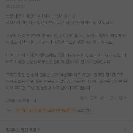
2026.04.24
논문 내용이 틀렸다고 1저자, 교신저자 아닌
공저자가 책임지는 일은 없으니 그런 걱정은 안하셔도 될 것 같고요.
그렇게 대충 연구하면 안 좋지만, 강제성이 없다는 점에서 학계에 허점이 있
는것도 사실입니다. 연구자가 마음만 먹으면 뭐든 출판은 가능하죠.
다만 그래서 저널/컨퍼런스에도 급을 나눠두는거고, 또 피어리뷰가 있죠. 딱
봐도 이상한 논문들 대부분은 탑티어 심사에서 알아서 걸러집니다.
그리고 정말 운 좋게 괜찮은 곳에 억셉되더라도 재현이 안되면 장기적으로
임팩트 없는 연구, 틀린 연구로 귀결되죠. 의도적인 데이터 조작은 심각한 문
제가 되지만, 그냥 얜 틀렸네 하고 넘어가기도 합니다.
0
0
1
1
0
대댓글 1개
대댓글 쓰기
해당 댓글을 보려면 로그인이 필요합니다.
로그인하기
멍때리는 앨런 튜링