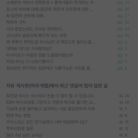
소재분야 석박사 대학원생 + 물박사들이 착각하는 거
72
포스텍 억까에 대해 (동문의 학문적 아웃풋에 대한 반박)
50
AI 탑컨퍼 순위에 대해..
27
학위의 가치
20
석사 받았는데도 교수랑 연락한다.
43
교수님이 슬럼프에 빠지게 되는 과정
40
왜 후배가 못하는걸 교수님은 내 책임으로 돌리는걸까요?
4
대학원 어디로 가야할까요?
5
이사이트가 처음엔 정말 도움많이됐는데
9
커뮤니티는 다 쓰레기통이지
5
정보보안 연구하는 입장에선 식별가능한 사진을 올리는건 비추이긴함
5
자유 게시판(아무개랩)에서 최근 댓글이 많이 달린 글
AI전공 박사는 의사보다 돈을 더 많이 벌 수 있습니다.
20
SSH 박사과정을 그만두고 지방대 박사로 옮기면 교수의 꿈은 끝일까요?
20
가슴에 손을 올려놓고 싫어하는 사람 불공정하게 리뷰
7
편애 하는 방법
6
카이스트는 모든 연구실마다 서버 제공해주나요?
15
학부신입생 질문
12
정년 4년 남은 교수님
8