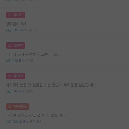
김GPT
성취감의 역치
9
10
3657
김GPT
데이터 조작 관련해서 고민이네요.
2
5
2113
김GPT
박사학위논문 첫 걸음을 떼는 중인데 두려움만 엄습합니다.
5
2
2296
명예의전당
대학원 옮기길 정말 잘 한 것 같습니다.
139
5
55463