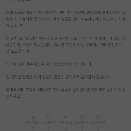
PI 전용 게시판
원래 실험을 이렇게 하는건가요? 어떤 분은 당연히 경향성에 맞게 나오게 실
험을 하고 결과를 뽑아야하고 이게 실험을 많이 해본사람이랑 아닌사람 차이
인문사회 계열 게시판
라고 합니다.
특수/전문대학원 게시판
뭐 실험 조건을 엄청 빡세게 잡고 측정한 것도 아니라 이게 데이터가 정말 잘
반도체/AI 게시판
나온건지, 우연히 잘나온건지, 아니면 조건이 사실 달라져서 잘나온건지도
잘 모르겠습니다.
장학금/장학생 게시판
연구에 대해 너무 환상을 갖고 있었는지 현타가 옵니다.
학술 정보 게시판
전 대학원 진학은 하지 않을것 같은데 공저자로 들어갈것 같습니다.
홍보 게시판
이게 데이터 조작에 해당하고 혹시 나중에 문제생기면 저에게도 문제가 될수
커리어
있을까요?
유학교육
이벤트
응원해요
공감해요
추천해요
궁금해요
별로에요
반도체 아카데미
0
0
0
0
0