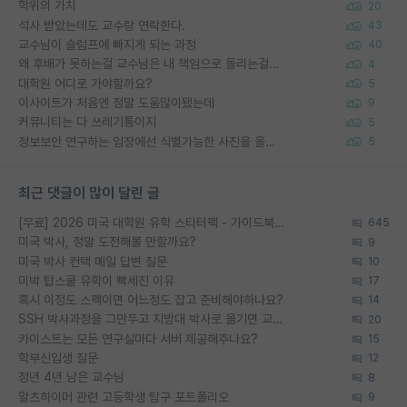
학위의 가치
20
석사 받았는데도 교수랑 연락한다.
43
교수님이 슬럼프에 빠지게 되는 과정
40
왜 후배가 못하는걸 교수님은 내 책임으로 돌리는걸까요?
4
대학원 어디로 가야할까요?
5
이사이트가 처음엔 정말 도움많이됐는데
9
커뮤니티는 다 쓰레기통이지
5
정보보안 연구하는 입장에선 식별가능한 사진을 올리는건 비추이긴함
5
최근 댓글이 많이 달린 글
[무료] 2026 미국 대학원 유학 스타터팩 - 가이드북 & 합격자 컨택메일 템플릿
645
미국 박사, 정말 도전해볼 만할까요?
9
미국 박사 컨택 메일 답변 질문
10
미박 탑스쿨 유학이 빡세진 이유
17
혹시 이정도 스펙이면 어느정도 잡고 준비해야하나요?
14
SSH 박사과정을 그만두고 지방대 박사로 옮기면 교수의 꿈은 끝일까요?
20
카이스트는 모든 연구실마다 서버 제공해주나요?
15
학부신입생 질문
12
정년 4년 남은 교수님
8
알츠하이머 관련 고등학생 탐구 포트폴리오
9