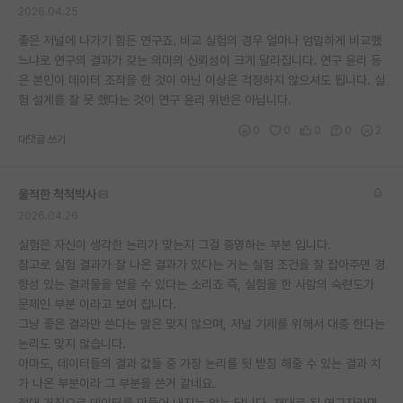
2026.04.25
좋은 저널에 나가기 힘든 연구죠. 비교 실험의 경우 얼마나 엄밀하게 비교했
느냐로 연구의 결과가 갖는 의미의 신뢰성이 크게 달라집니다. 연구 윤리 등
은 본인이 데이터 조작을 한 것이 아닌 이상은 걱정하지 않으셔도 됩니다. 실
험 설계를 잘 못 했다는 것이 연구 윤리 위반은 아닙니다.
0
0
0
0
2
대댓글 쓰기
울적한 척척박사
2026.04.26
실험은 자신이 생각한 논리가 맞는지 그걸 증명하는 부분 입니다.
참고로 실험 결과가 잘 나온 결과가 있다는 거는 실험 조건을 잘 잡아주면 경
향성 있는 결과물을 얻을 수 있다는 소리죠 즉, 실험을 한 사람의 숙련도가
문제인 부분 이라고 보여 집니다.
그냥 좋은 결과만 쓴다는 말은 맞지 않으며, 저널 기제를 위해서 대충 한다는
논리도 맞지 않습니다.
아마도, 데이터들의 결과 값들 중 가장 논리를 뒷 받침 해줄 수 있는 결과 치
가 나온 부분이라 그 부분을 쓴거 같네요.
절대 거짓으로 데이터를 만들어 내지는 않는 답니다. 재대로 된 연구자라면