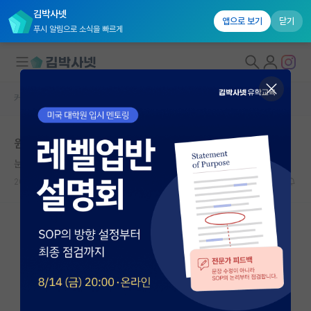
김박사넷
앱으로 보기
닫기
푸시 알림으로 소식을 빠르게
커뮤니티 홈
자유 게시판(아무개랩)
대학원생 모집
원래 논문 다 이렇게쓰나요?
국내대학원 정보
눈치보는 존 롤스
연구실&오픈랩
2026.04.24
5
3823
커뮤니티
커뮤니티 홈
전체글보기
베스트 게시판
IF 명예의전당