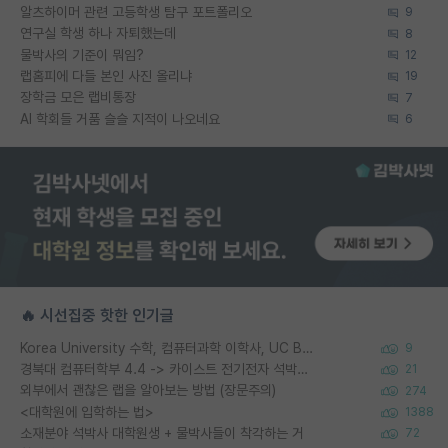
알츠하이머 관련 고등학생 탐구 포트폴리오
9
연구실 학생 하나 자퇴했는데
8
물박사의 기준이 뭐임?
12
랩홈피에 다들 본인 사진 올리냐
19
장학금 모은 랩비통장
7
AI 학회들 거품 슬슬 지적이 나오네요
6
🔥 시선집중 핫한 인기글
Korea University 수학, 컴퓨터과학 이학사, UC Berkeley 산업공학 대학원 공학박사가 되는 것은 쉽지 않겠죠?
9
경북대 컴퓨터학부 4.4 -> 카이스트 전기전자 석박사통합과정 합격
21
외부에서 괜찮은 랩을 알아보는 방법 (장문주의)
274
<대학원에 입학하는 법>
1388
소재분야 석박사 대학원생 + 물박사들이 착각하는 거
72