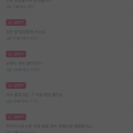
논문 보면볼수록 현타옵니다
7
9
8811
김GPT
늦은 밤 답답함에 쓰는글
51
13
6221
김GPT
논문이 계속 떨어진다~
33
12
8582
김GPT
석사 졸업 3년...? 사실 확답 뷸가능
13
12
7713
김GPT
학부연구생 논문 리뷰 발표 준비 못했는데 괜찮을까요..
7
7
7013