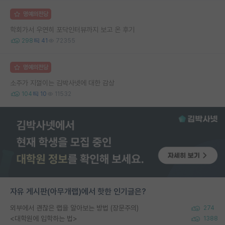
명예의전당
학회가서 우연히 포닥인터뷰까지 보고 온 후기
298
41
72355
명예의전당
소주가 지껄이는 김박사넷에 대한 감상
104
10
11532
자유 게시판(아무개랩)에서 핫한 인기글은?
외부에서 괜찮은 랩을 알아보는 방법 (장문주의)
274
<대학원에 입학하는 법>
1388