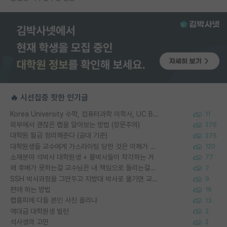
🔥 시선집중 핫한 인기글
Korea University 수학, 컴퓨터과학 이학사, UC Berkeley 산업공학 대학원 공학박사가 되는 것은 쉽지 않겠죠?
11
외부에서 괜찮은 랩을 알아보는 방법 (장문주의)
276
대학원 월급 정리해준다 (공대 기준)
275
대학원생들 교수에게 가스라이팅 당한 것은 이해가 갑니다. 안타깝네요.
120
소재분야 석박사 대학원생 + 물박사들이 착각하는 거
77
왜 후배가 못하는걸 교수님은 내 책임으로 돌리는걸까요?
7
SSH 박사과정을 그만두고 지방대 박사로 옮기면 교수의 꿈은 끝일까요?
9
편애 하는 방법
16
랩홈피에 다들 본인 사진 올리냐
13
역대급 대학원생 빌런
2
석사생의 고민
2