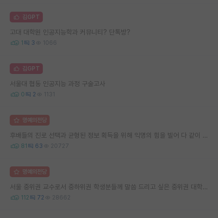
김GPT
고대 대학원 인공지능학과 커뮤니티? 단톡방?
1
3
1066
김GPT
서울대 협동 인공지능 과정 구술고사
0
2
1131
명예의전당
후배들의 진로 선택과 균형된 정보 획득을 위해 익명의 힘을 빌어 다 같이 연봉 공개 타임 한번 갖는 것 어때요?
81
63
20727
명예의전당
서울 중위권 교수로서 중하위권 학생분들께 말씀 드리고 싶은 중위권 대학 연구실의 강점
112
72
28662