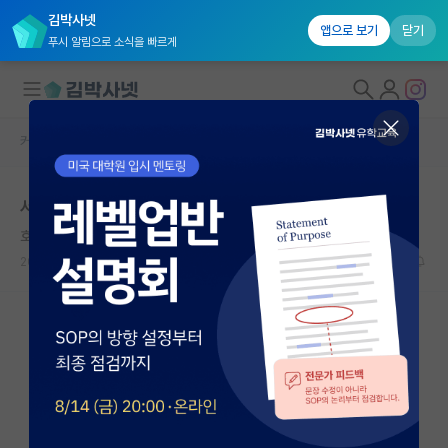
김박사넷
앱으로 보기
닫기
푸시 알림으로 소식을 빠르게
커뮤니티 홈
자유 게시판(아무개랩)
대학원생 모집
서울대 인공지능전공 선형대수 구술고사 자료 구합니다!!
국내대학원 정보
호탕한 윌리엄 켈빈
연구실&오픈랩
2026.04.23
0
377
커뮤니티
커뮤니티 홈
전체글보기
베스트 게시판
IF 명예의전당