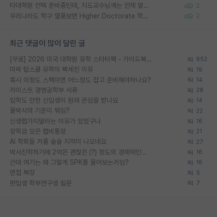
타대학원 컨텍 준비중인데, 지도교수님께는 언제 말씀드려야 할까요?
2
우리나라도 학구 열풍보면 Higher Doctorate 학위가 필요하다고 봅니다.
2
최근 댓글이 많이 달린 글
[무료] 2026 미국 대학원 유학 스타터팩 - 가이드북 & 합격자 컨택메일 템플릿
652
미박 탑스쿨 유학이 빡세진 이유
19
혹시 이정도 스펙이면 어느정도 잡고 준비해야하나요?
14
카이스트 경영공학부 서류
28
입학도 안한 신입생이 원래 관심을 받나요
14
물박사의 기준이 뭐임?
22
신생랩가지말라는 이유가 있었구나
16
장학금 모은 랩비통장
21
AI 학회들 거품 슬슬 지적이 나오네요
27
박사진학하기에 2억은 괜찮은 (?) 정도의 경제력인가요
16
근데 여기는 왜 그렇게 SPK를 물어보는거임?
16
면접 복장
5
편입생 학부연구생 질문
7