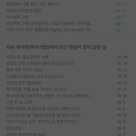
랩홈피에 다들 본인 사진 올리냐
13
역대급 대학원생 빌런
2
석사생의 고민
2
타대학원 컨텍 준비중인데, 지도교수님께는 언제 말씀드려야 할까요?
2
우리나라도 학구 열풍보면 Higher Doctorate 학위가 필요하다고 봅니다.
2
자유 게시판(아무개랩)에서 최근 댓글이 많이 달린 글
카이스트 경영공학부 서류
28
입학도 안한 신입생이 원래 관심을 받나요
14
물박사의 기준이 뭐임?
22
신생랩가지말라는 이유가 있었구나
16
장학금 모은 랩비통장
21
AI 학회들 거품 슬슬 지적이 나오네요
27
박사진학하기에 2억은 괜찮은 (?) 정도의 경제력인가요
16
논문 IF vs JCR
5
SPK 대학원 현실적으로 가능한 스펙인가요?
5
근데 여기는 왜 그렇게 SPK를 물어보는거임?
16
석사가 1저자 논문 가져가는게 흔한건가요?
5
면접 복장
5
편입생 학부연구생 질문
7