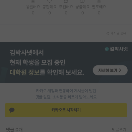
응원해요
공감해요
추천해요
궁금해요
별로에요
PI 전용 게시판
0
0
0
0
0
인문사회 계열 게시판
특수/전문대학원 게시판
게시글 공유
반도체/AI 게시판
장학금/장학생 게시판
학술 정보 게시판
홍보 게시판
카카오 계정과 연동하여 게시글에 달린
커리어
댓글 알람, 소식등을 빠르게 받아보세요
유학교육
카카오로 시작하기
이벤트
반도체 아카데미
댓글 0개
댓글쓰기