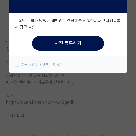
자유 게시판(아무개랩)
그동안 문의가 많았던 레벨업반 설명회를 진행합니다. *사전등록
미국 유학 게시판
시 링크 발송
미국 대학원 합격 후기 게시판
안녕하세요! 혹시 서울대 인공지능전공 선형대수 구술고사기출 있으신분 계
사전 등록하기
대학원생 모집 게시판
신까요??
대학원 합격 후기 게시판
있는 분 계시다면 구합니다ㅜ
하루 동안 이 컨텐츠 보지 않기
연구실(PI) 홍보 게시판
카카오톡 오픈채팅을 시작해 보세요.
링크를 선택하면 카카오톡이 실행됩니다.
석박사 채용 정보 게시판
ㅎㅎ
임용 정보 게시판
https://open.kakao.com/o/sGgedIri
학부 인턴 게시판
감사합니다!
취업 게시판
임용 후기 게시판