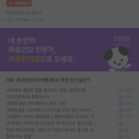
명예의전당
박사과정이 왜 힘든가
78
14
37703
자유 게시판(아무개랩)에서 핫한 인기글은?
외부에서 괜찮은 랩을 알아보는 방법 (장문주의)
276
여기 대학원생 홈페이지다
59
대학원 월급 정리해준다 (공대 기준)
275
대학원생들 교수에게 가스라이팅 당한 것은 이해가 갑니다. 안타깝네요.
120
소재분야 석박사 대학원생 + 물박사들이 착각하는 거
77
왜 후배가 못하는걸 교수님은 내 책임으로 돌리는걸까요?
7
SSH 박사과정을 그만두고 지방대 박사로 옮기면 교수의 꿈은 끝일까요?
9
편애 하는 방법
16