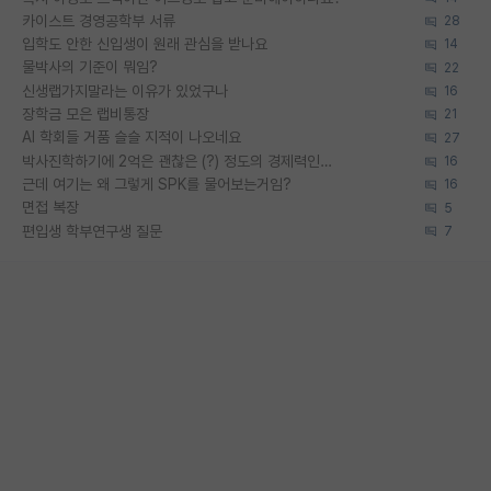
카이스트 경영공학부 서류
28
입학도 안한 신입생이 원래 관심을 받나요
14
물박사의 기준이 뭐임?
22
신생랩가지말라는 이유가 있었구나
16
장학금 모은 랩비통장
21
AI 학회들 거품 슬슬 지적이 나오네요
27
박사진학하기에 2억은 괜찮은 (?) 정도의 경제력인가요
16
근데 여기는 왜 그렇게 SPK를 물어보는거임?
16
면접 복장
5
편입생 학부연구생 질문
7