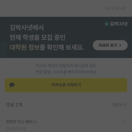
게시글 공유
PI 전용 게시판
인문사회 계열 게시판
특수/전문대학원 게시판
반도체/AI 게시판
장학금/장학생 게시판
카카오 계정과 연동하여 게시글에 달린
학술 정보 게시판
댓글 알람, 소식등을 빠르게 받아보세요
홍보 게시판
카카오로 시작하기
커리어
유학교육
댓글 2개
댓글쓰기
이벤트
방탕한 막스 베버
반도체 아카데미
2026.04.23