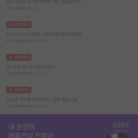
이런 사소한 동기로 대학원 가도 괜찮을까요?
6
8
5122
명예의전당
연구자로서 우여곡절 우울증/불안장애 경험담
342
24
69608
명예의전당
연구실을 옮기는 것에 대하여
168
33
32926
명예의전당
첫 논문 작성할 때 레퍼런스 정리 꿀팁 (+a)
261
34
110255