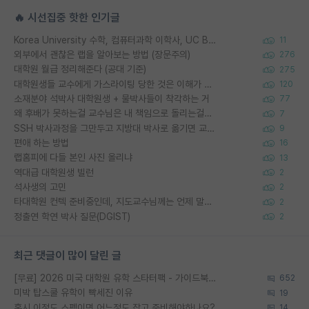
🔥 시선집중 핫한 인기글
Korea University 수학, 컴퓨터과학 이학사, UC Berkeley 산업공학 대학원 공학박사가 되는 것은 쉽지 않겠죠?
11
외부에서 괜찮은 랩을 알아보는 방법 (장문주의)
276
대학원 월급 정리해준다 (공대 기준)
275
대학원생들 교수에게 가스라이팅 당한 것은 이해가 갑니다. 안타깝네요.
120
소재분야 석박사 대학원생 + 물박사들이 착각하는 거
77
왜 후배가 못하는걸 교수님은 내 책임으로 돌리는걸까요?
7
SSH 박사과정을 그만두고 지방대 박사로 옮기면 교수의 꿈은 끝일까요?
9
편애 하는 방법
16
랩홈피에 다들 본인 사진 올리냐
13
역대급 대학원생 빌런
2
석사생의 고민
2
타대학원 컨텍 준비중인데, 지도교수님께는 언제 말씀드려야 할까요?
2
정출연 학연 박사 질문(DGIST)
2
최근 댓글이 많이 달린 글
[무료] 2026 미국 대학원 유학 스타터팩 - 가이드북 & 합격자 컨택메일 템플릿
652
미박 탑스쿨 유학이 빡세진 이유
19
혹시 이정도 스펙이면 어느정도 잡고 준비해야하나요?
14