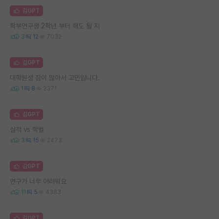
김GPT
학부연구생 2학년 부터 해도 될 지
3
12
7032
김GPT
대학원생 잠이 많아서 고민입니다.
1
8
2371
김GPT
실적 vs 학벌
3
15
2473
김GPT
연구가 너무 어려워요
11
5
4383
김GPT