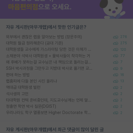
자유 게시판(아무개랩)에서 핫한 인기글은?
외부에서 괜찮은 랩을 알아보는 방법 (장문주의)
276
대학원 월급 정리해준다 (공대 기준)
275
대학원생들 교수에게 가스라이팅 당한 것은 이해가 갑니다. 안타깝네요.
120
소재분야 석박사 대학원생 + 물박사들이 착각하는 거
77
왜 후배가 못하는걸 교수님은 내 책임으로 돌리는걸까요?
7
SSH 박사과정을 그만두고 지방대 박사로 옮기면 교수의 꿈은 끝일까요?
9
편애 하는 방법
16
랩홈피에 다들 본인 사진 올리냐
13
역대급 대학원생 빌런
2
석사생의 고민
2
타대학원 컨텍 준비중인데, 지도교수님께는 언제 말씀드려야 할까요?
2
정출연 학연 박사 질문(DGIST)
2
우리나라도 학구 열풍보면 Higher Doctorate 학위가 필요하다고 봅니다.
2
자유 게시판(아무개랩)에서 최근 댓글이 많이 달린 글