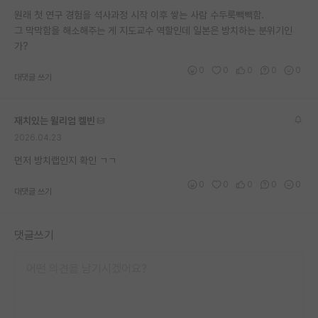
원래 첫 연구 경험을 석사과정 시작 이후 쌓는 사람 수두룩빽빽함.
재팬라운지 🌸
그 막막함을 해소해주는 게 지도교수 역할인데 일본은 방치하는 분위기인
가?
0
0
0
0
0
대댓글 쓰기
재치있는 윌리엄 켈빈
2026.04.23
먼저 방치랩인지 확인 ㄱㄱ
0
0
0
0
0
대댓글 쓰기
댓글쓰기