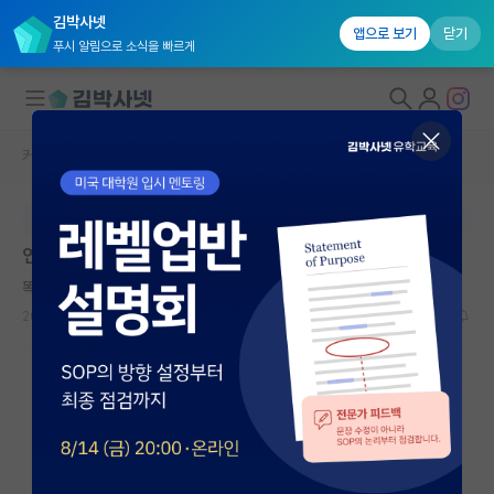
김박사넷
앱으로 보기
닫기
푸시 알림으로 소식을 빠르게
커뮤니티 홈
자유 게시판(아무개랩)
대학원생 모집
본문이 수정되지 않는 박제글입니다.
국내대학원 정보
연구 경험 없이 유학 왔어요
연구실&오픈랩
똑똑한 존 롤스
커뮤니티
2026.04.23
2
641
커뮤니티 홈
전체글보기
베스트 게시판
IF 명예의전당