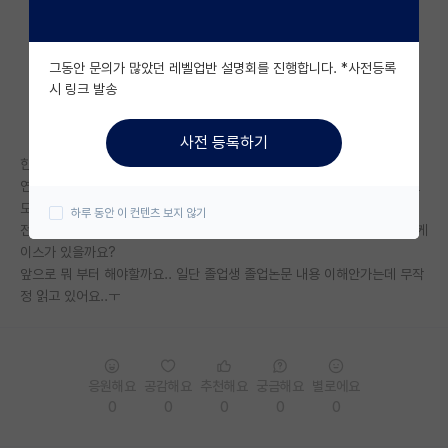
자유 게시판(아무개랩)
그동안 문의가 많았던 레벨업반 설명회를 진행합니다. *사전등록
미국 유학 게시판
시 링크 발송
미국 대학원 합격 후기 게시판
사전 등록하기
대학원생 모집 게시판
한국에서 2년정도 일하다가 일본으로 무작정 석사유학 왔어요
연구 경험이 아예 없는 상태에서 와서 연구를 뭘 어떻게 해야할지 아무것도
대학원 합격 후기 게시판
모르겠네요..
하루 동안 이 컨텐츠 보지 않기
전공은 기계공학이고 실험장비도 한번도 사용해본 적 없는데 저 같은 노답케
연구실(PI) 홍보 게시판
이스가 있을까요?
앞으로 뭐 부터 해야할까요.. 일단 졸업생 졸업논문 내용 이해안가는데 무작
석박사 채용 정보 게시판
정 읽고 있어요..ㅜ
임용 정보 게시판
학부 인턴 게시판
응원해요
공감해요
추천해요
궁금해요
별로에요
취업 게시판
0
0
0
0
0
임용 후기 게시판